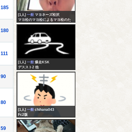
185
[1人]
一般
マヨネーズ松沢
マヨ松のマヨ松によるマヨ松のた
めの配信
180
111
[1人]
一般
爆走KSK
デススト2 他
90
80
[1人]
一般
chihana043
Fc2版
59