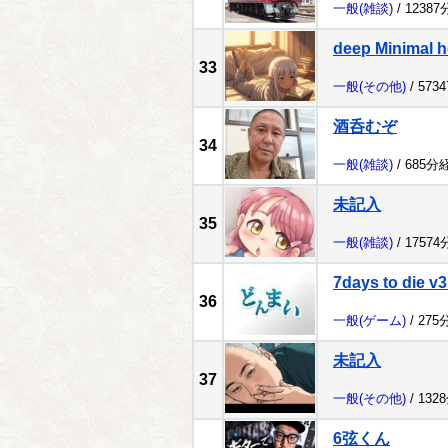
一般
(雑談)
/ 1238
deep Minimal h
33
一般
(その他)
/ 573
酒呑むぞ
34
一般
(雑談)
/ 685分
未記入
35
一般
(雑談)
/ 1757
7days to die v3
36
一般
(ゲーム)
/ 275
未記入
37
一般
(その他)
/ 132
6弦くん