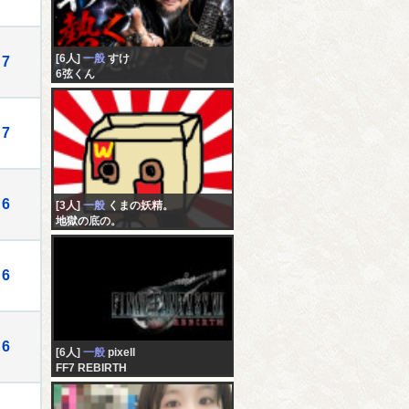
[6人]
一般
すけ
7
6弦くん
7
6
[3人]
一般
くまの妖精。
地獄の底の。
6
6
[6人]
一般
pixell
FF7 REBIRTH