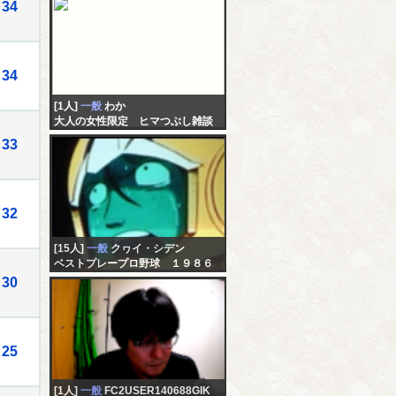
34
けど【緊張型頭痛】
34
[1人]
一般
わか
大人の女性限定 ヒマつぶし雑談
とか・・・
33
32
[15人]
一般
クヮイ・シデン
ベストプレープロ野球 １９８６
年
30
25
[1人]
一般
FC2USER140688GIK