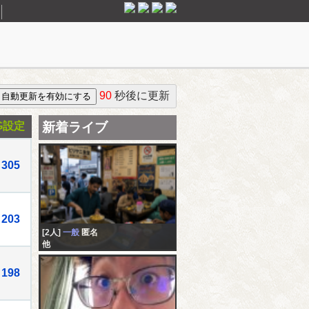
90
秒後に更新
G設定
新着ライブ
305
203
[2人]
一般
匿名
他
198