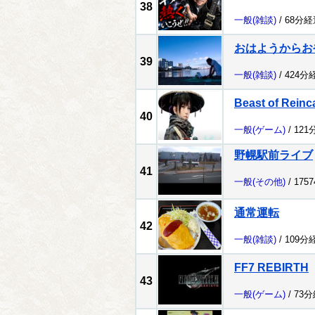
38
一般
(雑談)
/ 68分経
おはようからお
39
一般
(雑談)
/ 424分
Beast of Reinc
40
一般
(ゲーム)
/ 121
野幌駅前ライブ
41
一般
(その他)
/ 175
通常運転
42
一般
(雑談)
/ 109分
FF7 REBIRTH
43
一般
(ゲーム)
/ 73