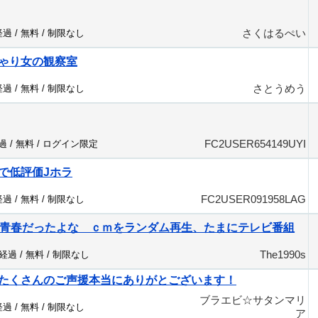
さくはるぺい
経過 /
無料
/
制限なし
ゃり女の観察室
さとうめう
経過 /
無料
/
制限なし
FC2USER654149UYI
過 /
無料
/
ログイン限定
で低評価Jホラ
FC2USER091958LAG
経過 /
無料
/
制限なし
の青春だったよな ｃｍをランダム再生、たまにテレビ番組
The1990s
分経過 /
無料
/
制限なし
たくさんのご声援本当にありがとございます！
ブラエビ☆サタンマリ
経過 /
無料
/
制限なし
ア