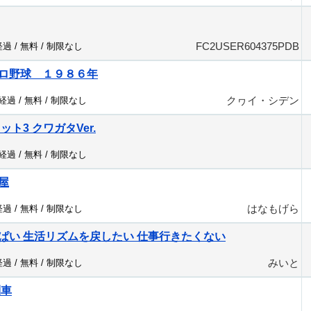
FC2USER604375PDB
経過 /
無料
/
制限なし
ロ野球 １９８６年
クヮイ・シデン
分経過 /
無料
/
制限なし
ト3 クワガタVer.
⠀
分経過 /
無料
/
制限なし
屋
はなもげら
経過 /
無料
/
制限なし
ぱい 生活リズムを戻したい 仕事行きたくない
みいと
経過 /
無料
/
制限なし
列車