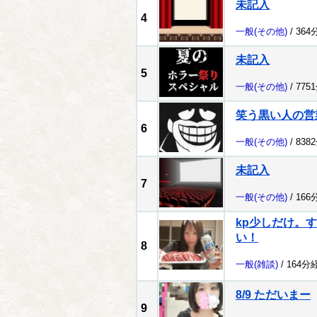
未記入
4
一般
(その他)
/ 364
未記入
5
一般
(その他)
/ 775
笑う黒い人の営
6
一般
(その他)
/ 838
未記入
7
一般
(その他)
/ 166
kp少しだけ。
い！
8
一般
(雑談)
/ 164分
8/9 ただいまー
9