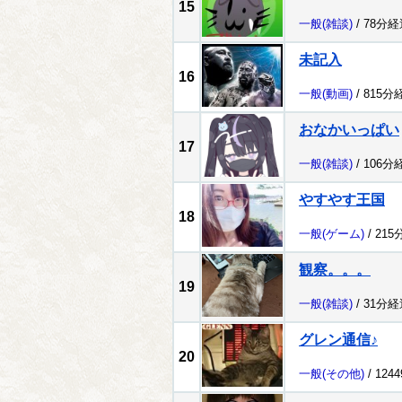
15
一般
(雑談)
/ 78分経
未記入
16
一般
(動画)
/ 815分
おなかいっぱい
17
一般
(雑談)
/ 106分
やすやす王国
18
一般
(ゲーム)
/ 215
観察。。。
19
一般
(雑談)
/ 31分経
グレン通信♪
20
一般
(その他)
/ 124