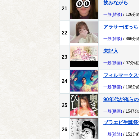
飲みながら
21
一般
(雑談)
/ 126分
アラサーぽっち
22
一般
(雑談)
/ 866分
未記入
23
一般
(動画)
/ 97分経
フィルマークス
24
一般
(動画)
/ 108分
90年代が俺ら
25
一般
(動画)
/ 1547
ブラエビ生誕祭
26
一般
(雑談)
/ 151分