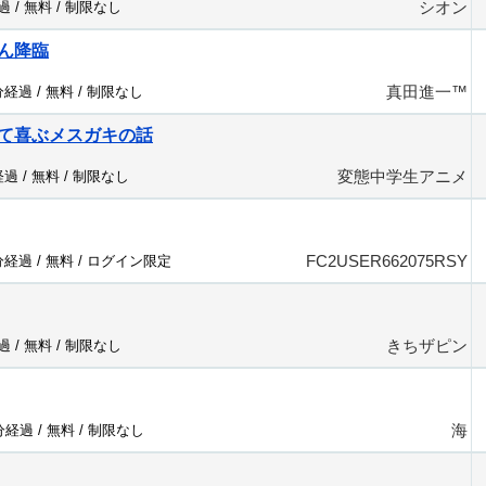
シオン
過 /
無料
/
制限なし
ん降臨
真田進一™️
分経過 /
無料
/
制限なし
て喜ぶメスガキの話
変態中学生アニメ
経過 /
無料
/
制限なし
FC2USER662075RSY
分経過 /
無料
/
ログイン限定
きちザピン
過 /
無料
/
制限なし
海
4分経過 /
無料
/
制限なし