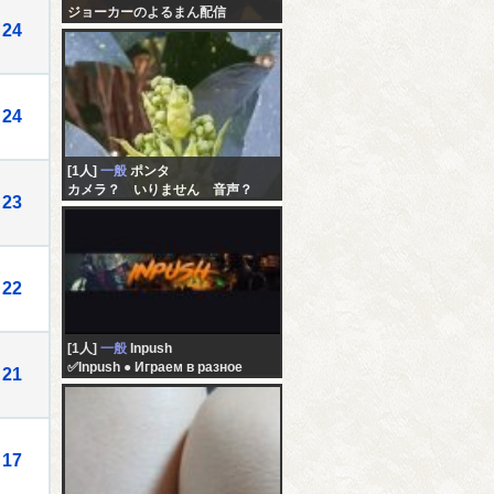
ジョーカーのよるまん配信
24
24
[1人]
一般
ポンタ
カメラ？ いりません 音声？
23
いりません チャットで妄想にふ
けりませんか
22
[1人]
一般
Inpush
✅Inpush ● Играем в разное
21
17