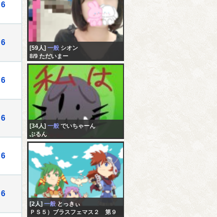
6
6
[59人]
一般
シオン
8/9 ただいまー
6
6
[34人]
一般
でいちゃーん
ぶるん
6
6
[2人]
一般
とっきぃ
ＰＳ５）ブラスフェマス２ 第９