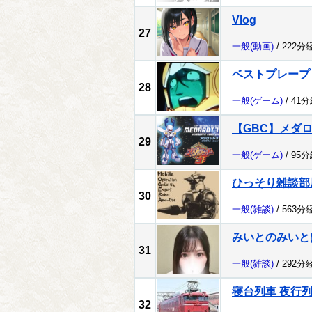
Vlog
27
一般
(動画)
/ 222分
ベストプレープ
28
一般
(ゲーム)
/ 41
【GBC】メダロッ
29
一般
(ゲーム)
/ 95
ひっそり雑談部
30
一般
(雑談)
/ 563分
みいとのみいと
31
一般
(雑談)
/ 292分
寝台列車 夜行
32