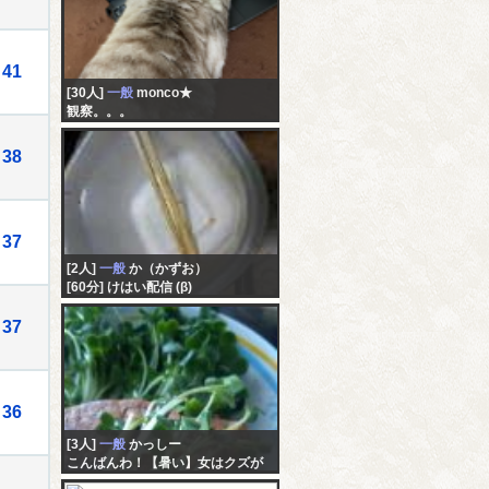
41
[30人]
一般
monco★
観察。。。
38
37
[2人]
一般
か（かずお）
[60分] けはい配信 (β)
37
36
[3人]
一般
かっしー
こんばんわ！【暑い】女はクズが
好きだよなぁ！、洗濯機買えたい