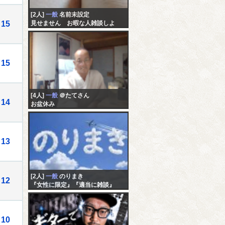
[2人]
一般
名前未設定
15
見せません お暇な人雑談しよ
15
[4人]
一般
＠たてさん
14
お盆休み
13
[2人]
一般
のりまき
12
『女性に限定』『適当に雑談』
10