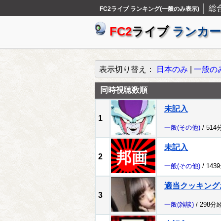
総
FC2ライブ ランキング(一般のみ表示)
FC2
ライブ
ランカー
表示切り替え：
日本のみ
|
一般の
同時視聴数順
未記入
1
一般
(その他)
/ 514
未記入
2
一般
(その他)
/ 143
適当クッキング
3
一般
(雑談)
/ 298分