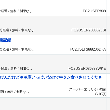
FC2USER809
分経過 /
無料
/
制限なし
FC2USER780352LBI
1分経過 /
無料
/
制限なし
業記録
FC2USER888296DFA
2分経過 /
無料
/
制限なし
FC2USER036833WKE
分経過 /
無料
/
制限なし
すぴんだけど冷凍庫いっぱいなので牛タン食べさせてくださ
スーパーエラい@次回
経過 /
無料
/
制限なし
8/10夜