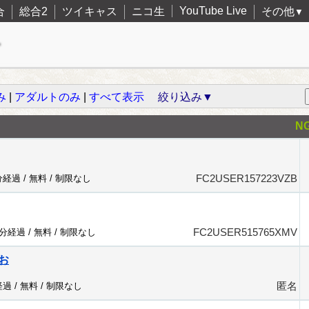
YouTube Live
合
総合2
ツイキャス
ニコ生
その他
▼
み
|
アダルトのみ
|
すべて表示
絞り込み▼
N
FC2USER157223VZB
分経過 /
無料
/
制限なし
FC2USER515765XMV
9分経過 /
無料
/
制限なし
お
匿名
経過 /
無料
/
制限なし