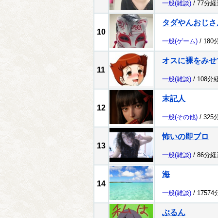
一般
(雑談)
/ 77分経
タダやんおじさ
10
一般
(ゲーム)
/ 180
オスに裸をみせ
11
一般
(雑談)
/ 108分
末記人
12
一般
(その他)
/ 325
怖いの即ブロ
13
一般
(雑談)
/ 86分経
海
14
一般
(雑談)
/ 1757
ぶるん