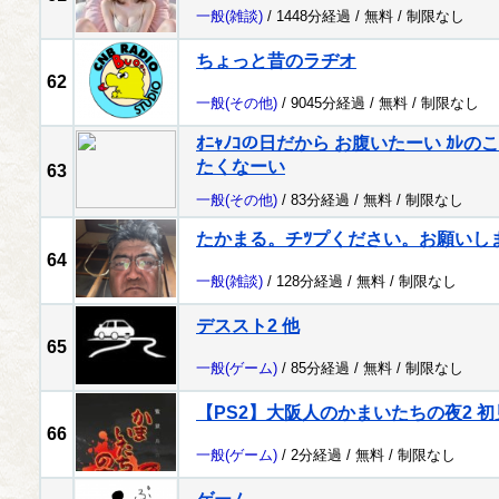
一般
(雑談)
/ 1448分経過 /
無料
/
制限なし
ちょっと昔のラヂオ
62
一般
(その他)
/ 9045分経過 /
無料
/
制限なし
ｵﾆｬﾉｺの日だから お腹いたーい ｶ
たくなーい
63
一般
(その他)
/ 83分経過 /
無料
/
制限なし
たかまる。チﾂプください。お願いし
64
一般
(雑談)
/ 128分経過 /
無料
/
制限なし
デススト2 他
65
一般
(ゲーム)
/ 85分経過 /
無料
/
制限なし
【PS2】大阪人のかまいたちの夜2 初
66
一般
(ゲーム)
/ 2分経過 /
無料
/
制限なし