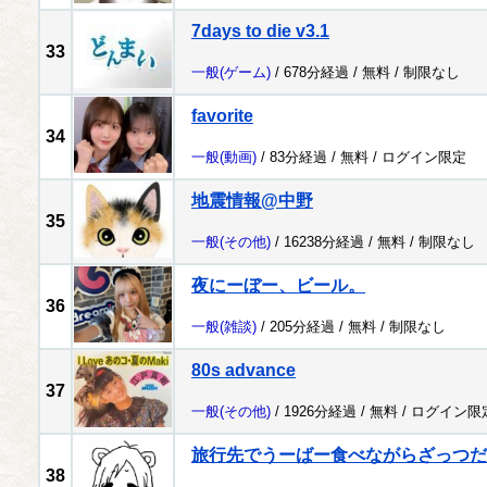
7days to die v3.1
33
一般
(ゲーム)
/ 678分経過 /
無料
/
制限なし
favorite
34
一般
(動画)
/ 83分経過 /
無料
/
ログイン限定
地震情報@中野
35
一般
(その他)
/ 16238分経過 /
無料
/
制限なし
夜にーぼー、ビール。
36
一般
(雑談)
/ 205分経過 /
無料
/
制限なし
80s advance
37
一般
(その他)
/ 1926分経過 /
無料
/
ログイン限
旅行先でうーばー食べながらざっつだ
38