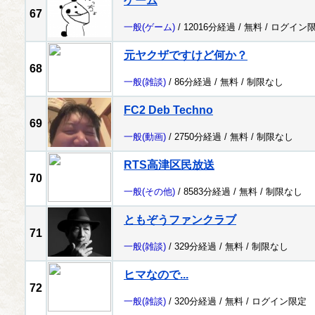
ゲーム
67
一般
(ゲーム)
/ 12016分経過 /
無料
/
ログイン
元ヤクザですけど何か？
68
一般
(雑談)
/ 86分経過 /
無料
/
制限なし
FC2 Deb Techno
69
一般
(動画)
/ 2750分経過 /
無料
/
制限なし
RTS高津区民放送
70
一般
(その他)
/ 8583分経過 /
無料
/
制限なし
ともぞうファンクラブ
71
一般
(雑談)
/ 329分経過 /
無料
/
制限なし
ヒマなので...
72
一般
(雑談)
/ 320分経過 /
無料
/
ログイン限定