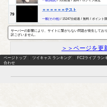
一般
(雑談)
/ 3分経過 /
無料
/
ログイン限定
＝＝＝＝＝＝テスト
79
一般
(その他)
/ 15247分経過 /
無料
/
ポイント
サーバーの影響により、サイトに繋がらない問題が発生してお
訳ございません。
＞＞ページを更
ページトップ
｜
ツイキャス ランキング
｜
FC2ライブ ラン
合わせ