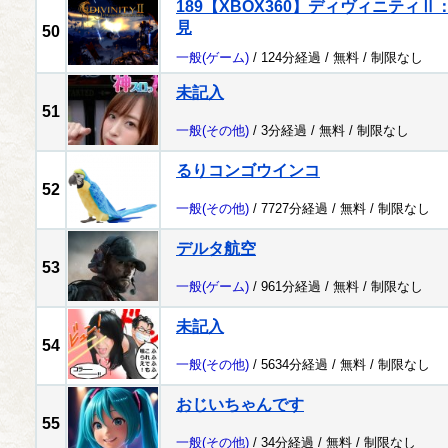
189【XBOX360】ディヴィニティ
見
50
一般
(ゲーム)
/ 124分経過 /
無料
/
制限なし
未記入
51
一般
(その他)
/ 3分経過 /
無料
/
制限なし
るりコンゴウインコ
52
一般
(その他)
/ 7727分経過 /
無料
/
制限なし
デルタ航空
53
一般
(ゲーム)
/ 961分経過 /
無料
/
制限なし
未記入
54
一般
(その他)
/ 5634分経過 /
無料
/
制限なし
おじいちゃんです
55
一般
(その他)
/ 34分経過 /
無料
/
制限なし