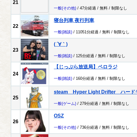
21
一般
(その他)
/ 47分経過 /
無料
/
制限なし
寝台列車 夜行列車
22
一般
(雑談)
/ 11051分経過 /
無料
/
制限なし
( ´∀｀)
23
一般
(雑談)
/ 125分経過 /
無料
/
制限なし
【じっぷら放送局】ペロラジ
24
一般
(雑談)
/ 160分経過 /
無料
/
制限なし
steam Hyper Light Drifter
25
一般
(ゲーム)
/ 279分経過 /
無料
/
制限なし
OSZ
26
一般
(その他)
/ 736分経過 /
無料
/
制限なし