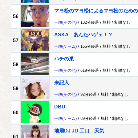
マヨ松のマヨ松によるマヨ松のための
56
一般
(その他)
/ 132分経過 /
無料
/
制限なし
ASKA あんたハゲェ！？
57
一般
(ゲーム)
/ 165分経過 /
無料
/
制限なし
ハチの巣
58
一般
(その他)
/ 619分経過 /
無料
/
制限なし
未記入
59
一般
(その他)
/ 92分経過 /
無料
/
制限なし
DBD
60
一般
(ゲーム)
/ 89分経過 /
無料
/
制限なし
地震DJ JD 工口 天気
61