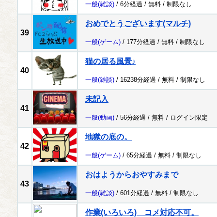
一般
(雑談)
/ 6分経過 /
無料
/
制限なし
おめでとうございます(マルチ)
39
一般
(ゲーム)
/ 177分経過 /
無料
/
制限なし
猫の居る風景♪
40
一般
(雑談)
/ 16238分経過 /
無料
/
制限なし
未記入
41
一般
(動画)
/ 56分経過 /
無料
/
ログイン限定
地獄の底の。
42
一般
(ゲーム)
/ 65分経過 /
無料
/
制限なし
おはようからおやすみまで
43
一般
(雑談)
/ 601分経過 /
無料
/
制限なし
作業(いろいろ) コメ対応不可。