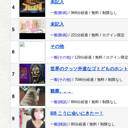
未記入
4
一般
(動画)
/ 968分経過 /
無料
/
制限なし
未記入
5
一般
(動画)
/ 221分経過 /
無料
/
ログイン限定
その他
6
一般
(その他)
/ 129分経過 /
無料
/
ログイン限
世界のクッソ外道なゴミどものホント
7
一般
(その他)
/ 7046分経過 /
無料
/
制限なし
観察。。。
8
一般
(雑談)
/ 884分経過 /
無料
/
制限なし
8/8 こうに会いにきたー！
9
一般
(雑談)
/ 80分経過 /
無料
/
制限なし