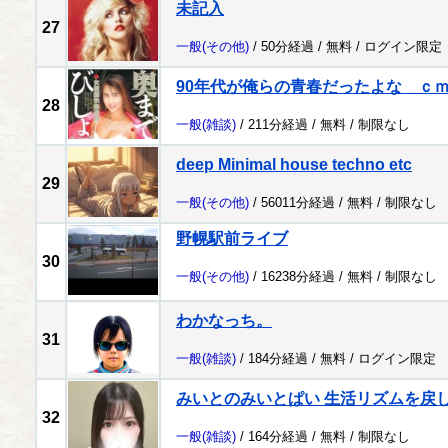
未記入
27
一般
(その他)
/ 50分経過 /
無料
/
ログイン限定
90年代が俺らの青春だったよな ｃ
28
一般
(雑談)
/ 211分経過 /
無料
/
制限なし
deep Minimal house techno etc
29
一般
(その他)
/ 56011分経過 /
無料
/
制限なし
野幌駅前ライブ
30
一般
(その他)
/ 16238分経過 /
無料
/
制限なし
わかなっち。
31
一般
(雑談)
/ 184分経過 /
無料
/
ログイン限定
みいとのみいとぱい 生活リズムを戻
32
一般
(雑談)
/ 164分経過 /
無料
/
制限なし