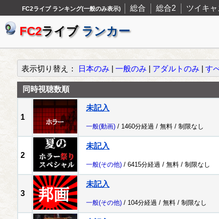
総合
総合2
ツイキャ
FC2ライブ ランキング(一般のみ表示)
FC2
ライブ
ランカー
表示切り替え：
日本のみ
|
一般のみ
|
アダルトのみ
|
す
同時視聴数順
未記入
1
一般
(動画)
/ 1460分経過 /
無料
/
制限なし
未記入
2
一般
(その他)
/ 6415分経過 /
無料
/
制限なし
未記入
3
一般
(その他)
/ 104分経過 /
無料
/
制限なし