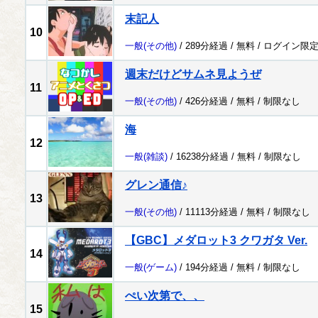
末記人
10
一般
(その他)
/ 289分経過 /
無料
/
ログイン限
週末だけどサムネ見ようぜ
11
一般
(その他)
/ 426分経過 /
無料
/
制限なし
海
12
一般
(雑談)
/ 16238分経過 /
無料
/
制限なし
グレン通信♪
13
一般
(その他)
/ 11113分経過 /
無料
/
制限なし
【GBC】メダロット3 クワガタ Ver.
14
一般
(ゲーム)
/ 194分経過 /
無料
/
制限なし
ぺい次第で、、
15