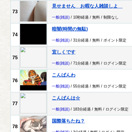
見せません お暇な人雑談しよ
73
一般
(雑談)
/ 10秒経過 /
無料
/
制限なし
暗闇(時間の無駄)
74
一般
(雑談)
/ 31分経過 /
無料
/
ポイント限定
宜しくです
75
一般
(雑談)
/ 71分経過 /
無料
/
ログイン限定
こんばんわ
76
一般
(雑談)
/ 55分経過 /
無料
/
ログイン限定
こんばんは☆
77
一般
(雑談)
/ 183分経過 /
無料
/
ログイン限定
国際落ちたね？
78