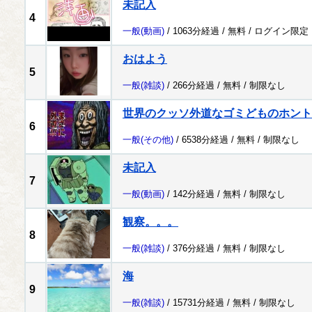
未記入
4
一般
(動画)
/ 1063分経過 /
無料
/
ログイン限定
おはよう
5
一般
(雑談)
/ 266分経過 /
無料
/
制限なし
世界のクッソ外道なゴミどものホント
6
一般
(その他)
/ 6538分経過 /
無料
/
制限なし
未記入
7
一般
(動画)
/ 142分経過 /
無料
/
制限なし
観察。。。
8
一般
(雑談)
/ 376分経過 /
無料
/
制限なし
海
9
一般
(雑談)
/ 15731分経過 /
無料
/
制限なし