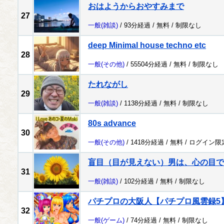
おはようからおやすみまで
27
一般
(雑談)
/ 93分経過 /
無料
/
制限なし
deep Minimal house techno etc
28
一般
(その他)
/ 55504分経過 /
無料
/
制限なし
たれながし
29
一般
(雑談)
/ 1138分経過 /
無料
/
制限なし
80s advance
30
一般
(その他)
/ 1418分経過 /
無料
/
ログイン限
盲目（目が見えない）男は、心の目で
31
一般
(雑談)
/ 102分経過 /
無料
/
制限なし
パチプロの大阪人【パチプロ風雲録5
32
一般
(ゲーム)
/ 74分経過 /
無料
/
制限なし