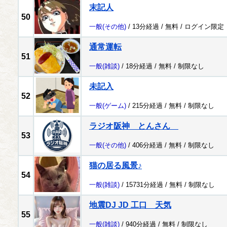
末記人
50
一般
(その他)
/ 13分経過 /
無料
/
ログイン限定
通常運転
51
一般
(雑談)
/ 18分経過 /
無料
/
制限なし
未記入
52
一般
(ゲーム)
/ 215分経過 /
無料
/
制限なし
ラジオ阪神 とんさん
53
一般
(その他)
/ 406分経過 /
無料
/
制限なし
猫の居る風景♪
54
一般
(雑談)
/ 15731分経過 /
無料
/
制限なし
地震DJ JD 工口 天気
55
一般
(雑談)
/ 940分経過 /
無料
/
制限なし