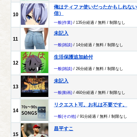
俺はティファ使いだったかもしれない配
信）
10
一般
(作業)
/ 135分経過 /
無料
/
制限なし
未記入
11
一般
(雑談)
/ 14分経過 /
無料
/
制限なし
生活保護追加給付
12
一般
(雑談)
/ 26分経過 /
無料
/
制限なし
未記入
13
一般
(動画)
/ 460分経過 /
無料
/
制限なし
リクエスト可。お礼は不要です。
14
一般
(その他)
/ 91分経過 /
無料
/
制限なし
昌平すこ
15