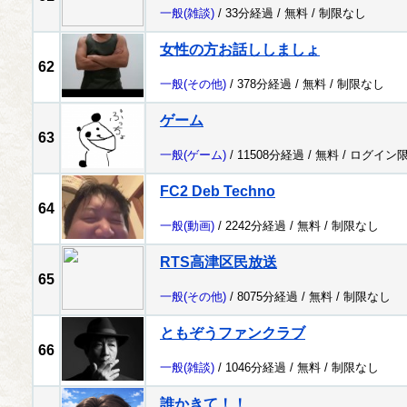
一般
(雑談)
/ 33分経過 /
無料
/
制限なし
女性の方お話ししましょ
62
一般
(その他)
/ 378分経過 /
無料
/
制限なし
ゲーム
63
一般
(ゲーム)
/ 11508分経過 /
無料
/
ログイン
FC2 Deb Techno
64
一般
(動画)
/ 2242分経過 /
無料
/
制限なし
RTS高津区民放送
65
一般
(その他)
/ 8075分経過 /
無料
/
制限なし
ともぞうファンクラブ
66
一般
(雑談)
/ 1046分経過 /
無料
/
制限なし
誰かきて！！