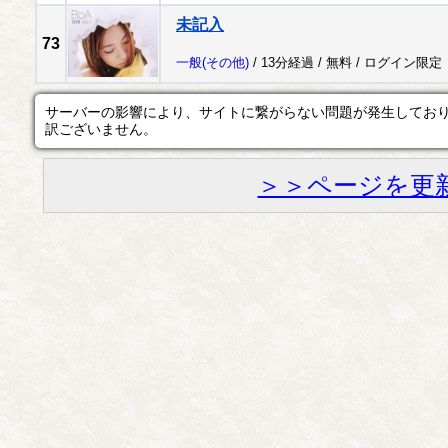
未記入
73
一般
(その他)
/ 13分経過 /
無料
/
ログイン限定
サーバーの影響により、サイトに繋がらない問題が発生してお
訳ございません。
＞＞ページを更