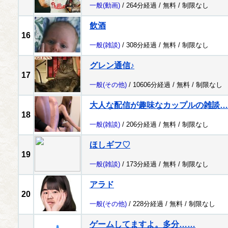
一般
(動画)
/ 264分経過 /
無料
/
制限なし
飲酒
16
一般
(雑談)
/ 308分経過 /
無料
/
制限なし
グレン通信♪
17
一般
(その他)
/ 10606分経過 /
無料
/
制限なし
大人な配信が趣味なカップルの雑談…
18
一般
(雑談)
/ 206分経過 /
無料
/
制限なし
ほしギフ♡
19
一般
(雑談)
/ 173分経過 /
無料
/
制限なし
アラド
20
一般
(その他)
/ 228分経過 /
無料
/
制限なし
ゲームしてますよ。多分……