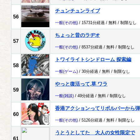
チュンチュンライブ
56
一般
(その他)
/ 15731分経過 /
無料
/
制限なし
ちょっと昔のラヂオ
57
一般
(その他)
/ 8537分経過 /
無料
/
制限なし
トワイライトシンドローム 探索編
58
一般
(ゲーム)
/ 30分経過 /
無料
/
制限なし
やっと復活って,草 ワラ
59
一般
(雑談)
/ 49分経過 /
無料
/
制限なし
香港アクションってリボルバーから弾
60
一般
(その他)
/ 5126分経過 /
無料
/
制限なし
うとうとしてた 大人の女性限定で
61