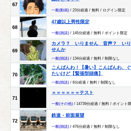
67
一般
(動画)
/ 23分経過 /
無料
/
ログイン限定
47歳以上男性限定
68
一般
(雑談)
/ 145分経過 /
無料
/
ポイント限定
カメラ？ いりません 音声？ いり
せんか
69
一般
(雑談)
/ 134分経過 /
無料
/
制限なし
こんばんわ！【暑い】こんばんわ、ぐ
たいけど【緊張型頭痛】
70
一般
(雑談)
/ 8分経過 /
無料
/
制限なし
＝＝＝＝＝＝テスト
71
一般
(その他)
/ 14739分経過 /
無料
/
ポイント
鉄道・前面展望
72
一般
(雑談)
/ 476分経過 /
無料
/
制限なし