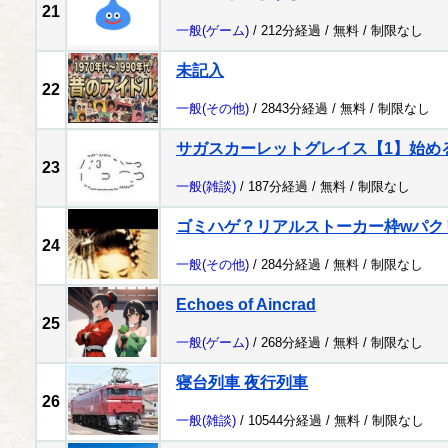
21
一般
(ゲーム)
/ 212分経過 /
無料
/
制限なし
未記入
22
一般
(その他)
/ 2843分経過 /
無料
/
制限なし
サガスカーレットグレイス【1】始め
23
一般
(雑談)
/ 187分経過 /
無料
/
制限なし
ゴミハゲ？リアルストーカー枠wパク
24
一般
(その他)
/ 284分経過 /
無料
/
制限なし
Echoes of Aincrad
25
一般
(ゲーム)
/ 268分経過 /
無料
/
制限なし
寝台列車 夜行列車
26
一般
(雑談)
/ 10544分経過 /
無料
/
制限なし