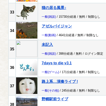
猫の居る風景♪
33
一般
(雑談)
/ 15730分経過 /
無料
/
制限なし
アゼルバイジャン
34
一般
(動画)
/ 4641分経過 /
無料
/
制限なし
未記入
35
一般
(雑談)
/ 398分経過 /
無料
/
ログイン限定
7days to die v3.1
36
一般
(ゲーム)
/ 171分経過 /
無料
/
制限なし
路上系…演奏ライブ !
37
一般
(その他)
/ 245分経過 /
無料
/
制限なし
野幌駅前ライブ
38