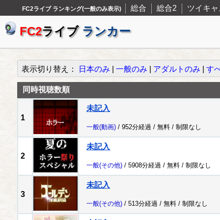
総合
総合2
ツイキャ
FC2ライブ ランキング(一般のみ表示)
FC2
ライブ
ランカー
表示切り替え：
日本のみ
|
一般のみ
|
アダルトのみ
|
す
同時視聴数順
未記入
1
一般
(動画)
/ 952分経過 /
無料
/
制限なし
未記入
2
一般
(その他)
/ 5908分経過 /
無料
/
制限なし
未記入
3
一般
(その他)
/ 513分経過 /
無料
/
制限なし