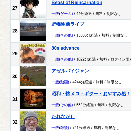
Beast of Reincarnation
27
一般
(ゲーム)
/ 44分経過 /
無料
/
制限なし
野幌駅前ライブ
28
一般
(その他)
/ 15333分経過 /
無料
/
制限なし
80s advance
29
一般
(その他)
/ 1022分経過 /
無料
/
ログイン限
アゼルバイジャン
30
一般
(動画)
/ 4244分経過 /
無料
/
制限なし
昭和・懐メロ・ギター・おやすみ処！
31
一般
(その他)
/ 532分経過 /
無料
/
制限なし
たれながし
32
一般
(雑談)
/ 741分経過 /
無料
/
制限なし