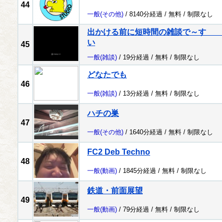
44
一般
(その他)
/ 8140分経過 /
無料
/
制限なし
出かける前に短時間の雑談で～
い
45
一般
(雑談)
/ 19分経過 /
無料
/
制限なし
どなたでも
46
一般
(雑談)
/ 13分経過 /
無料
/
制限なし
ハチの巣
47
一般
(その他)
/ 1640分経過 /
無料
/
制限なし
FC2 Deb Techno
48
一般
(動画)
/ 1845分経過 /
無料
/
制限なし
鉄道・前面展望
49
一般
(動画)
/ 79分経過 /
無料
/
制限なし