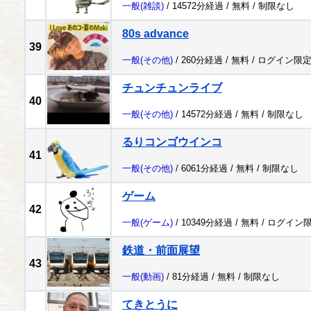
一般
(雑談)
/ 14572分経過 /
無料
/
制限なし
80s advance
39
一般
(その他)
/ 260分経過 /
無料
/
ログイン限
チュンチュンライブ
40
一般
(その他)
/ 14572分経過 /
無料
/
制限なし
るりコンゴウインコ
41
一般
(その他)
/ 6061分経過 /
無料
/
制限なし
ゲーム
42
一般
(ゲーム)
/ 10349分経過 /
無料
/
ログイン
鉄道・前面展望
43
一般
(動画)
/ 81分経過 /
無料
/
制限なし
てきとうに