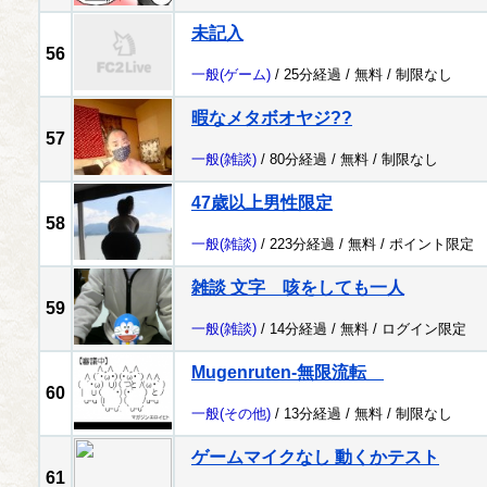
未記入
56
一般
(ゲーム)
/ 25分経過 /
無料
/
制限なし
暇なメタボオヤジ??
57
一般
(雑談)
/ 80分経過 /
無料
/
制限なし
47歳以上男性限定
58
一般
(雑談)
/ 223分経過 /
無料
/
ポイント限定
雑談 文字 咳をしても一人
59
一般
(雑談)
/ 14分経過 /
無料
/
ログイン限定
Mugenruten-無限流転
60
一般
(その他)
/ 13分経過 /
無料
/
制限なし
ゲームマイクなし 動くかテスト
61