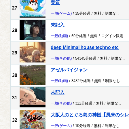
実質
27
一般
(ゲーム)
/ 35分経過 /
無料
/
制限なし
未記入
28
一般
(動画)
/ 59分経過 /
無料
/
ログイン限定
deep Minimal house techno etc
29
一般
(その他)
/ 54345分経過 /
無料
/
制限なし
アゼルバイジャン
30
一般
(動画)
/ 3482分経過 /
無料
/
制限なし
未記入
31
一般
(その他)
/ 322分経過 /
無料
/
制限なし
大阪人のとぐろ島の神髄【風来のシレ
32
一般
(ゲーム)
/ 10分経過 /
無料
/
制限なし