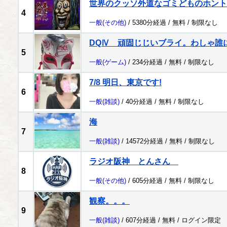
世界のクッソ外道なゴミどものホント
4
一般
(その他)
/ 5380分経過 /
無料
/
制限なし
DQⅣ 頑固じじいブライ。わしゃ誰
5
一般
(ゲーム)
/ 234分経過 /
無料
/
制限なし
7/8 明日、東京です!
6
一般
(雑談)
/ 40分経過 /
無料
/
制限なし
海
7
一般
(雑談)
/ 14572分経過 /
無料
/
制限なし
ラジオ阪神 とんさん
8
一般
(その他)
/ 605分経過 /
無料
/
制限なし
観察。。。
9
一般
(雑談)
/ 607分経過 /
無料
/
ログイン限定