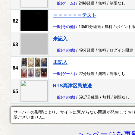
一般
(ゲーム)
/ 24秒経過 /
無料
/
制限なし
＝＝＝＝＝＝テスト
62
一般
(その他)
/ 13581分経過 /
無料
/
ポイント
未記入
63
一般
(その他)
/ 49分経過 /
無料
/
ログイン限定
未記入
64
一般
(ゲーム)
/ 22分経過 /
無料
/
制限なし
RTS高津区民放送
65
一般
(その他)
/ 6917分経過 /
無料
/
制限なし
サーバーの影響により、サイトに繋がらない問題が発生してお
訳ございません。
＞＞ページを更