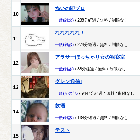
怖いの即ブロ
10
一般
(雑談)
/ 238分経過 /
無料
/
制限なし
ななななな！
11
一般
(雑談)
/ 274分経過 /
無料
/
制限なし
アラサーぽっちゃり女の観察室
12
一般
(雑談)
/ 88分経過 /
無料
/
制限なし
グレン通信♪
13
一般
(その他)
/ 9447分経過 /
無料
/
制限なし
飲酒
14
一般
(雑談)
/ 134分経過 /
無料
/
制限なし
テスト
15