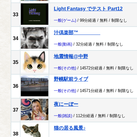
Light Fantasy でテスト Part12
33
一般
(ゲーム)
/ 99分経過 /
無料
/
制限なし
汁倶楽部™
34
一般
(動画)
/ 32分経過 /
無料
/
制限なし
地震情報@中野
35
一般
(その他)
/ 14572分経過 /
無料
/
制限なし
野幌駅前ライブ
36
一般
(その他)
/ 14571分経過 /
無料
/
制限なし
夜にーぼー
37
一般
(雑談)
/ 112分経過 /
無料
/
制限なし
猫の居る風景♪
38