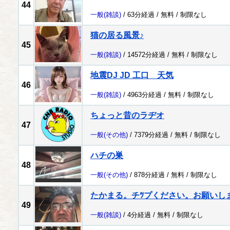
44
一般
(雑談)
/ 63分経過 /
無料
/
制限なし
猫の居る風景♪
45
一般
(雑談)
/ 14572分経過 /
無料
/
制限なし
地震DJ JD 工口 天気
46
一般
(雑談)
/ 4963分経過 /
無料
/
制限なし
ちょっと昔のラヂオ
47
一般
(その他)
/ 7379分経過 /
無料
/
制限なし
ハチの巣
48
一般
(その他)
/ 878分経過 /
無料
/
制限なし
たかまる。チﾂプください。お願いし
49
一般
(雑談)
/ 4分経過 /
無料
/
制限なし