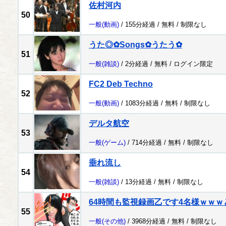
佐村河内
50
一般
(動画)
/ 155分経過 /
無料
/
制限なし
うた◎✿Songs✿うたう✿
51
一般
(雑談)
/ 2分経過 /
無料
/
ログイン限定
FC2 Deb Techno
52
一般
(動画)
/ 1083分経過 /
無料
/
制限なし
デルタ航空
53
一般
(ゲーム)
/ 714分経過 /
無料
/
制限なし
垂れ流し
54
一般
(雑談)
/ 13分経過 /
無料
/
制限なし
64時間も監視録画乙です4名様ｗｗ
55
一般
(その他)
/ 3968分経過 /
無料
/
制限なし