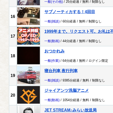
一般
(その他)
/ 25分経過 /
無料
/
制限なし
サブノーティカする！4回目
16
一般
(雑談)
/ 60分経過 /
無料
/
制限なし
1999年まで。リクエスト可。お礼は
17
一般
(動画)
/ 44分経過 /
無料
/
制限なし
おつかれみ
18
一般
(作業)
/ 64分経過 /
無料
/
ログイン限定
寝台列車 夜行列車
19
一般
(雑談)
/ 9385分経過 /
無料
/
制限なし
ジャイアンツ洗脳アニメ
20
一般
(動画)
/ 1054分経過 /
無料
/
制限なし
JET STREAM♪みらい放送局