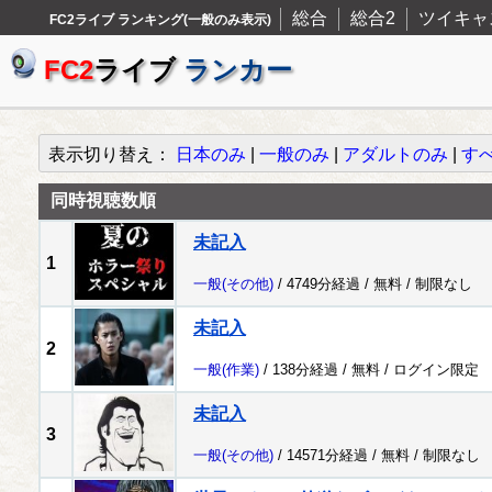
総合
総合2
ツイキャ
FC2ライブ ランキング(一般のみ表示)
FC2
ライブ
ランカー
表示切り替え：
日本のみ
|
一般のみ
|
アダルトのみ
|
す
同時視聴数順
未記入
1
一般
(その他)
/ 4749分経過 /
無料
/
制限なし
未記入
2
一般
(作業)
/ 138分経過 /
無料
/
ログイン限定
未記入
3
一般
(その他)
/ 14571分経過 /
無料
/
制限なし