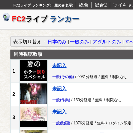
総合
総合2
ツイキャ
FC2ライブ ランキング(一般のみ表示)
FC2
ライブ
ランカー
表示切り替え：
日本のみ
|
一般のみ
|
アダルトのみ
|
す
同時視聴数順
未記入
1
一般
(その他)
/ 9031分経過 /
無料
/
制限なし
未記入
2
一般
(作業)
/ 160分経過 /
無料
/
制限なし
未記入
3
一般
(動画)
/ 1376分経過 /
無料
/
ログイン限定