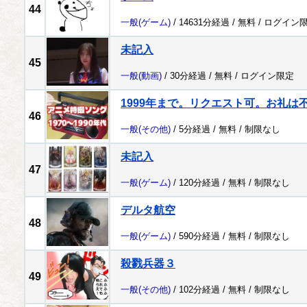
44
一般
(ゲーム)
/ 14631分経過 /
無料
/
ログイン
未記入
45
一般
(動画)
/ 30分経過 /
無料
/
ログイン限定
1999年まで。リクエスト可。お礼は
46
一般
(その他)
/ 5分経過 /
無料
/
制限なし
未記入
47
一般
(ゲーム)
/ 120分経過 /
無料
/
制限なし
デルタ航空
48
一般
(ゲーム)
/ 590分経過 /
無料
/
制限なし
殺戮兵器３
49
一般
(その他)
/ 102分経過 /
無料
/
制限なし