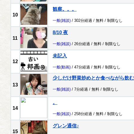
観察。。。
10
一般
(雑談)
/ 302分経過 /
無料
/
制限なし
8/10 夜
11
一般
(雑談)
/ 26分経過 /
無料
/
制限なし
未記入
12
一般
(動画)
/ 47分経過 /
無料
/
制限なし
少しだけ野菜炒めとか食べながら飲む
13
一般
(雑談)
/ 7分経過 /
無料
/
制限なし
。
14
一般
(雑談)
/ 258分経過 /
無料
/
制限なし
グレン通信♪
15