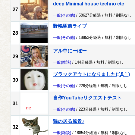
deep Minimal house techno etc
27
一般
(その他)
/ 58627分経過 /
無料
/
制限なし
野幌駅前ライブ
28
一般
(その他)
/ 18853分経過 /
無料
/
制限なし
アル中にーぼー
29
一般
(雑談)
/ 144分経過 /
無料
/
制限なし
ブラックアウトになりました(;´Д｀)
30
一般
(その他)
/ 226分経過 /
無料
/
制限なし
自作YouTubeリクエストテスト
31
一般
(その他)
/ 223分経過 /
無料
/
制限なし
猫の居る風景♪
32
一般
(雑談)
/ 18854分経過 /
無料
/
制限なし