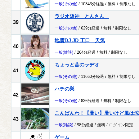
一般
(その他)
/ 10343分経過 /
無料
/
制限なし
ラジオ阪神 とんさん
39
一般
(その他)
/ 629分経過 /
無料
/
制限なし
地震DJ JD 工口 天気
40
一般
(雑談)
/ 264分経過 /
無料
/
制限なし
ちょっと昔のラヂオ
41
一般
(その他)
/ 11660分経過 /
無料
/
制限なし
ハチの巣
42
一般
(その他)
/ 836分経過 /
無料
/
制限なし
こんばんわ！【暑い】暑いけど風は涼
43
一般
(雑談)
/ 98分経過 /
無料
/
ログイン限定
ゲーム