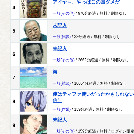
アイヤ～、やっぱこの国ダメだ
4
一般
(その他)
/ 970分経過 /
無料
/
制限なし
未記入
5
一般
(雑談)
/ 33分経過 /
無料
/
制限なし
未記入
6
一般
(その他)
/ 2662分経過 /
無料
/
制限なし
海
7
一般
(雑談)
/ 18854分経過 /
無料
/
制限なし
俺はティファ使いだったかもしれない配
信）
8
一般
(作業)
/ 139分経過 /
無料
/
制限なし
末記人
9
一般
(その他)
/ 159分経過 /
無料
/
ログイン限