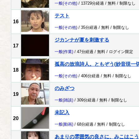
一般
(その他)
/ 13729分経過 /
無料
/
制限なし
テスト
16
一般
(その他)
/ 35分経過 /
無料
/
制限なし
ジカンナが夏を刺激する
17
一般
(作業)
/ 47分経過 /
無料
/
ログイン限定
孤高の放浪詩人。ともぞう(妙音現一切
18
一般
(その他)
/ 406分経過 /
無料
/
制限なし
のみざつ
19
一般
(雑談)
/ 309分経過 /
無料
/
制限なし
未記入
20
一般
(動画)
/ 68分経過 /
無料
/
制限なし
あまりの雰囲気の良さに、みこはこう