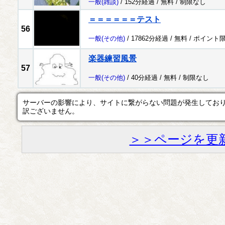
一般
(雑談)
/ 152分経過 /
無料
/
制限なし
＝＝＝＝＝＝テスト
56
一般
(その他)
/ 17862分経過 /
無料
/
ポイント
楽器練習風景
57
一般
(その他)
/ 40分経過 /
無料
/
制限なし
サーバーの影響により、サイトに繋がらない問題が発生してお
訳ございません。
＞＞ページを更