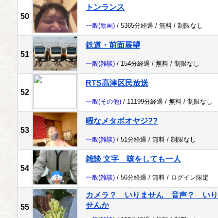
トンランス
50
一般
(動画)
/ 5365分経過 /
無料
/
制限なし
鉄道・前面展望
51
一般
(雑談)
/ 154分経過 /
無料
/
制限なし
RTS高津区民放送
52
一般
(その他)
/ 11199分経過 /
無料
/
制限なし
暇なメタボオヤジ??
53
一般
(雑談)
/ 51分経過 /
無料
/
制限なし
雑談 文字 咳をしても一人
54
一般
(雑談)
/ 56分経過 /
無料
/
ログイン限定
カメラ？ いりません 音声？ いり
せんか
55