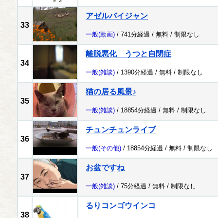
アゼルバイジャン
33
一般
(動画)
/ 741分経過 /
無料
/
制限なし
離脱悪化 うつと自閉症
34
一般
(雑談)
/ 1390分経過 /
無料
/
制限なし
猫の居る風景♪
35
一般
(雑談)
/ 18854分経過 /
無料
/
制限なし
チュンチュンライブ
36
一般
(その他)
/ 18854分経過 /
無料
/
制限なし
お盆ですね
37
一般
(雑談)
/ 75分経過 /
無料
/
制限なし
るりコンゴウインコ
38