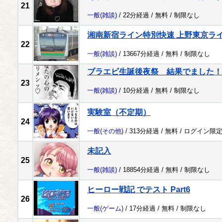
21
一般
(雑談)
/ 22分経過 /
無料
/
制限なし
湘南新宿ライン特別快速 上野東京ラ
22
一般
(雑談)
/ 13667分経過 /
無料
/
制限なし
ブラエビ生誕後夜祭 結果でました！
23
一般
(雑談)
/ 10分経過 /
無料
/
制限なし
実験室（不定期）
24
一般
(その他)
/ 313分経過 /
無料
/
ログイン限
未記入
25
一般
(雑談)
/ 18854分経過 /
無料
/
制限なし
ヒーロー戦記 でテスト Part6
26
一般
(ゲーム)
/ 17分経過 /
無料
/
制限なし