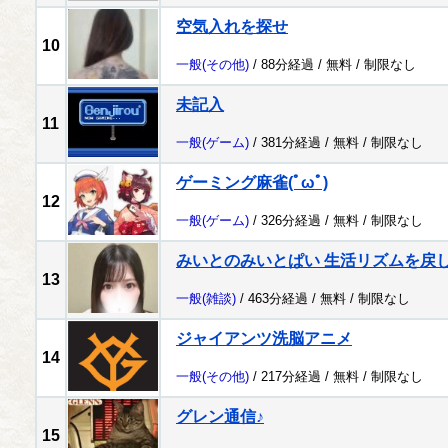
空気入れを探せ
10
一般
(その他)
/ 88分経過 /
無料
/
制限なし
未記入
11
一般
(ゲーム)
/ 381分経過 /
無料
/
制限なし
ゲーミング麻雀(ﾟωﾟ)
12
一般
(ゲーム)
/ 326分経過 /
無料
/
制限なし
みいとのみいとぱい 生活リズムを戻
13
一般
(雑談)
/ 463分経過 /
無料
/
制限なし
ジャイアンツ洗脳アニメ
14
一般
(その他)
/ 217分経過 /
無料
/
制限なし
グレン通信♪
15