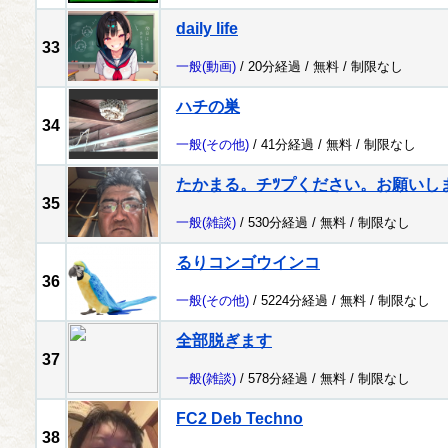
daily life
33
一般
(動画)
/ 20分経過 /
無料
/
制限なし
ハチの巣
34
一般
(その他)
/ 41分経過 /
無料
/
制限なし
たかまる。チﾂプください。お願いし
35
一般
(雑談)
/ 530分経過 /
無料
/
制限なし
るりコンゴウインコ
36
一般
(その他)
/ 5224分経過 /
無料
/
制限なし
全部脱ぎます
37
一般
(雑談)
/ 578分経過 /
無料
/
制限なし
FC2 Deb Techno
38