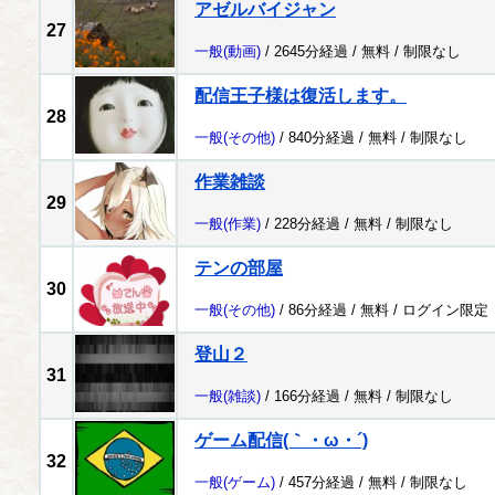
アゼルバイジャン
27
一般
(動画)
/ 2645分経過 /
無料
/
制限なし
配信王子様は復活します。
28
一般
(その他)
/ 840分経過 /
無料
/
制限なし
作業雑談
29
一般
(作業)
/ 228分経過 /
無料
/
制限なし
テンの部屋
30
一般
(その他)
/ 86分経過 /
無料
/
ログイン限定
登山２
31
一般
(雑談)
/ 166分経過 /
無料
/
制限なし
ゲーム配信(｀・ω・´)
32
一般
(ゲーム)
/ 457分経過 /
無料
/
制限なし