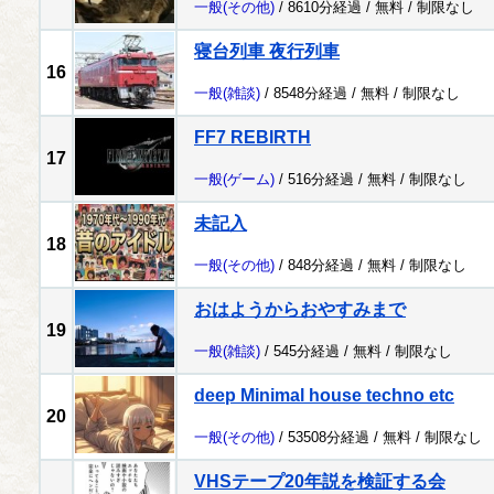
一般
(その他)
/ 8610分経過 /
無料
/
制限なし
寝台列車 夜行列車
16
一般
(雑談)
/ 8548分経過 /
無料
/
制限なし
FF7 REBIRTH
17
一般
(ゲーム)
/ 516分経過 /
無料
/
制限なし
未記入
18
一般
(その他)
/ 848分経過 /
無料
/
制限なし
おはようからおやすみまで
19
一般
(雑談)
/ 545分経過 /
無料
/
制限なし
deep Minimal house techno etc
20
一般
(その他)
/ 53508分経過 /
無料
/
制限なし
VHSテープ20年説を検証する会