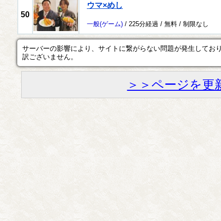
ウマ×めし
50
一般
(ゲーム)
/ 225分経過 /
無料
/
制限なし
サーバーの影響により、サイトに繋がらない問題が発生してお
訳ございません。
＞＞ページを更