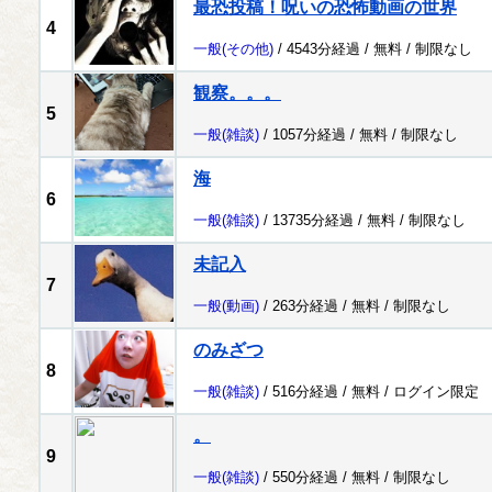
最恐投稿！呪いの恐怖動画の世界
4
一般
(その他)
/ 4543分経過 /
無料
/
制限なし
観察。。。
5
一般
(雑談)
/ 1057分経過 /
無料
/
制限なし
海
6
一般
(雑談)
/ 13735分経過 /
無料
/
制限なし
未記入
7
一般
(動画)
/ 263分経過 /
無料
/
制限なし
のみざつ
8
一般
(雑談)
/ 516分経過 /
無料
/
ログイン限定
。
9
一般
(雑談)
/ 550分経過 /
無料
/
制限なし