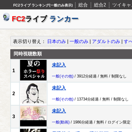
総合
総合2
ツイキャ
FC2ライブ ランキング(一般のみ表示)
FC2
ライブ
ランカー
表示切り替え：
日本のみ
|
一般のみ
|
アダルトのみ
|
す
同時視聴数順
未記入
1
一般
(その他)
/ 3912分経過 /
無料
/
制限なし
未記入
2
一般
(その他)
/ 13734分経過 /
無料
/
制限なし
未記入
3
一般
(動画)
/ 1986分経過 /
無料
/
ログイン限定