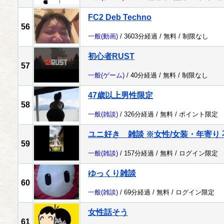
FC2 Deb Techno
56
一般
(動画)
/ 3603分経過 /
無料
/
制限なし
初心者RUST
57
一般
(ゲーム)
/ 40分経過 /
無料
/
制限なし
47歳以上男性限定
58
一般
(雑談)
/ 326分経過 /
無料
/
ポイント限定
ユニ好き 雑談 ※女性/女装・年寄り 
59
一般
(雑談)
/ 157分経過 /
無料
/
ログイン限定
ゆっくり雑談
60
一般
(雑談)
/ 69分経過 /
無料
/
ログイン限定
女性話そう
61