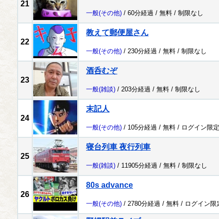
21
一般
(その他)
/ 60分経過 /
無料
/
制限なし
教えて郵便屋さん
22
一般
(その他)
/ 230分経過 /
無料
/
制限なし
酒呑むぞ
23
一般
(雑談)
/ 203分経過 /
無料
/
制限なし
末記人
24
一般
(その他)
/ 105分経過 /
無料
/
ログイン限
寝台列車 夜行列車
25
一般
(雑談)
/ 11905分経過 /
無料
/
制限なし
80s advance
26
一般
(その他)
/ 2780分経過 /
無料
/
ログイン限