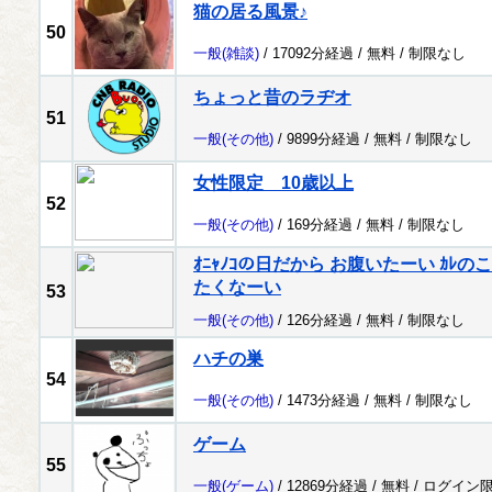
猫の居る風景♪
50
一般
(雑談)
/ 17092分経過 /
無料
/
制限なし
ちょっと昔のラヂオ
51
一般
(その他)
/ 9899分経過 /
無料
/
制限なし
女性限定 10歳以上
52
一般
(その他)
/ 169分経過 /
無料
/
制限なし
ｵﾆｬﾉｺの日だから お腹いたーい ｶ
たくなーい
53
一般
(その他)
/ 126分経過 /
無料
/
制限なし
ハチの巣
54
一般
(その他)
/ 1473分経過 /
無料
/
制限なし
ゲーム
55
一般
(ゲーム)
/ 12869分経過 /
無料
/
ログイン