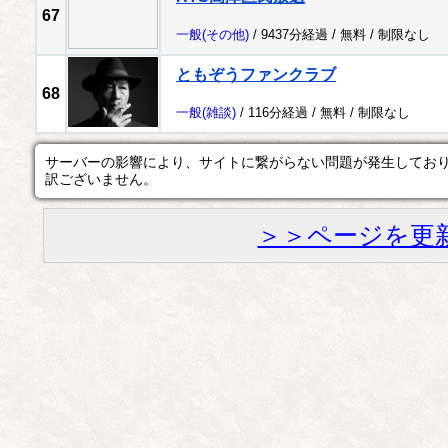
67
一般
(その他)
/ 9437分経過 /
無料
/
制限なし
ともぞうファンクラブ
68
一般
(雑談)
/ 116分経過 /
無料
/
制限なし
サーバーの影響により、サイトに繋がらない問題が発生してお
訳ございません。
＞＞ページを更