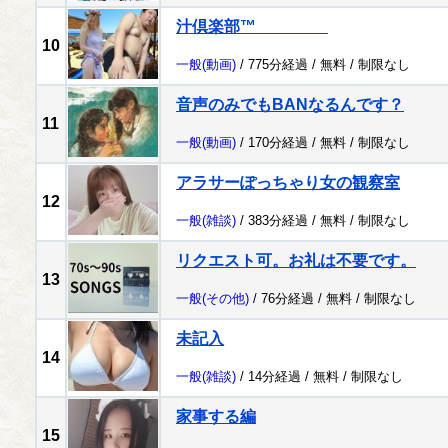
汁倶楽部™
10
一般
(動画)
/ 775分経過 /
無料
/
制限なし
音声のみでもBANなるんです？
11
一般
(動画)
/ 170分経過 /
無料
/
制限なし
アラサーぽっちゃり女の観察室
12
一般
(雑談)
/ 383分経過 /
無料
/
制限なし
リクエスト可。お礼は不要です。
13
一般
(その他)
/ 76分経過 /
無料
/
制限なし
未記入
14
一般
(雑談)
/ 14分経過 /
無料
/
制限なし
家事する編
15