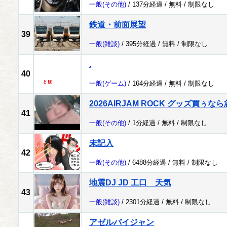
一般
(その他)
/ 137分経過 /
無料
/
制限なし
鉄道・前面展望
39
一般
(雑談)
/ 395分経過 /
無料
/
制限なし
.
40
一般
(ゲーム)
/ 164分経過 /
無料
/
制限なし
2026AIRJAM ROCK グッズ買ぅ
41
一般
(その他)
/ 1分経過 /
無料
/
制限なし
未記入
42
一般
(その他)
/ 6488分経過 /
無料
/
制限なし
地震DJ JD 工口 天気
43
一般
(雑談)
/ 2301分経過 /
無料
/
制限なし
アゼルバイジャン