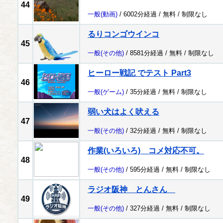
44
一般
(動画)
/ 6002分経過 /
無料
/
制限なし
るりコンゴウインコ
45
一般
(その他)
/ 8581分経過 /
無料
/
制限なし
ヒーロー戦記 でテスト Part3
46
一般
(ゲーム)
/ 35分経過 /
無料
/
制限なし
弱い犬はよく吠える
47
一般
(その他)
/ 32分経過 /
無料
/
制限なし
作業(いろいろ) コメ対応不可。
48
一般
(その他)
/ 595分経過 /
無料
/
制限なし
ラジオ阪神 とんさん
49
一般
(その他)
/ 327分経過 /
無料
/
制限なし