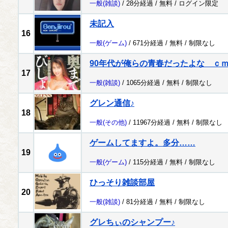
一般
(雑談)
/ 28分経過 /
無料
/
ログイン限定
未記入
16
一般
(ゲーム)
/ 671分経過 /
無料
/
制限なし
90年代が俺らの青春だったよな ｃ
17
一般
(雑談)
/ 1065分経過 /
無料
/
制限なし
グレン通信♪
18
一般
(その他)
/ 11967分経過 /
無料
/
制限なし
ゲームしてますよ。多分……
19
一般
(ゲーム)
/ 115分経過 /
無料
/
制限なし
ひっそり雑談部屋
20
一般
(雑談)
/ 81分経過 /
無料
/
制限なし
グレちぃのシャンプー♪