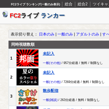
総合
総合2
ツイキャ
FC2ライブ ランキング(一般のみ表示)
FC2
ライブ
ランカー
表示切り替え：
日本のみ
|
一般のみ
|
アダルトのみ
|
す
同時視聴数順
未記入
1
一般
(その他)
/ 957分経過 /
無料
/
制限なし
未記入
2
一般
(その他)
/ 7269分経過 /
無料
/
制限なし
散歩配信
3
一般
(雑談)
/ 263分経過 /
無料
/
制限なし