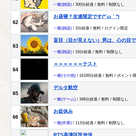
一般
(雑談)
/ 300分経過 /
無料
/
制限なし
お昼寝？友達限定です(⁠*⁠´⁠ω⁠｀⁠*⁠)
62
一般
(雑談)
/ 3分経過 /
無料
/
ログイン限定
盲目（目が見えない）男は、心の目で
63
一般
(雑談)
/ 19分経過 /
無料
/
制限なし
＝＝＝＝＝＝テスト
64
一般
(その他)
/ 16100分経過 /
無料
/
ポイント
デルタ航空
65
一般
(ゲーム)
/ 348分経過 /
無料
/
制限なし
お盆休み
66
一般
(作業)
/ 113分経過 /
無料
/
制限なし
RTS高津区民放送