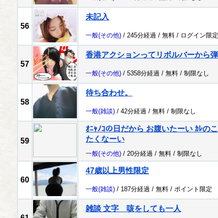
未記入
56
一般
(その他)
/ 245分経過 /
無料
/
ログイン限
香港アクションってリボルバーから弾
57
一般
(その他)
/ 5358分経過 /
無料
/
制限なし
待ち合わせ。
58
一般
(雑談)
/ 42分経過 /
無料
/
制限なし
ｵﾆｬﾉｺの日だから お腹いたーい ｶ
たくなーい
59
一般
(その他)
/ 20分経過 /
無料
/
制限なし
47歳以上男性限定
60
一般
(雑談)
/ 187分経過 /
無料
/
ポイント限定
雑談 文字 咳をしても一人
61