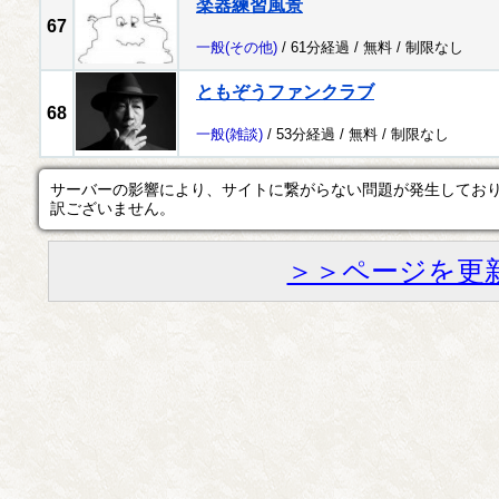
楽器練習風景
67
一般
(その他)
/ 61分経過 /
無料
/
制限なし
ともぞうファンクラブ
68
一般
(雑談)
/ 53分経過 /
無料
/
制限なし
サーバーの影響により、サイトに繋がらない問題が発生してお
訳ございません。
＞＞ページを更