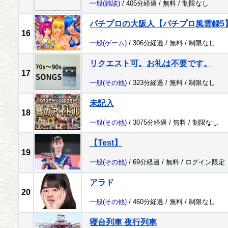
一般
(雑談)
/ 405分経過 /
無料
/
制限なし
パチプロの大阪人【パチプロ風雲録5
16
一般
(ゲーム)
/ 306分経過 /
無料
/
制限なし
リクエスト可。お礼は不要です。
17
一般
(その他)
/ 323分経過 /
無料
/
制限なし
未記入
18
一般
(その他)
/ 3075分経過 /
無料
/
制限なし
【Test】
19
一般
(その他)
/ 69分経過 /
無料
/
ログイン限定
アラド
20
一般
(その他)
/ 460分経過 /
無料
/
制限なし
寝台列車 夜行列車