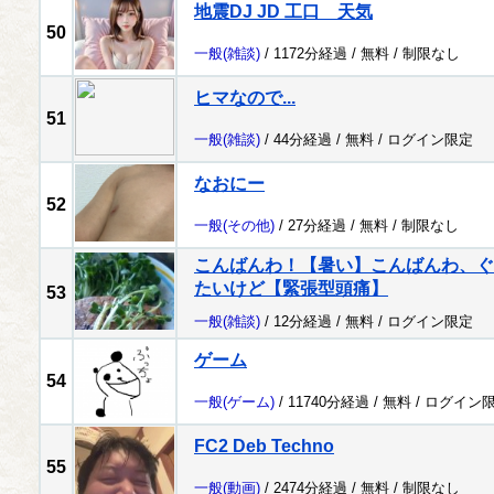
地震DJ JD 工口 天気
50
一般
(雑談)
/ 1172分経過 /
無料
/
制限なし
ヒマなので...
51
一般
(雑談)
/ 44分経過 /
無料
/
ログイン限定
なおにー
52
一般
(その他)
/ 27分経過 /
無料
/
制限なし
こんばんわ！【暑い】こんばんわ、ぐ
たいけど【緊張型頭痛】
53
一般
(雑談)
/ 12分経過 /
無料
/
ログイン限定
ゲーム
54
一般
(ゲーム)
/ 11740分経過 /
無料
/
ログイン
FC2 Deb Techno
55
一般
(動画)
/ 2474分経過 /
無料
/
制限なし