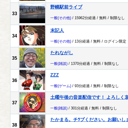
野幌駅前ライブ
33
一般
(その他)
/ 15962分経過 /
無料
/
制限なし
末記人
34
一般
(その他)
/ 13分経過 /
無料
/
ログイン限定
たれながし
35
一般
(雑談)
/ 1370分経過 /
無料
/
制限なし
ZZZ
36
一般
(ゲーム)
/ 93分経過 /
無料
/
制限なし
土曜午後の音楽配信です！ よろしく哀愁 
37
一般
(雑談)
/ 301分経過 /
無料
/
制限なし
たかまる。チﾂプください。お願いし
38