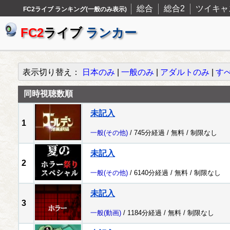
総合
総合2
ツイキャ
FC2ライブ ランキング(一般のみ表示)
FC2
ライブ
ランカー
表示切り替え：
日本のみ
|
一般のみ
|
アダルトのみ
|
す
同時視聴数順
未記入
1
一般
(その他)
/ 745分経過 /
無料
/
制限なし
未記入
2
一般
(その他)
/ 6140分経過 /
無料
/
制限なし
未記入
3
一般
(動画)
/ 1184分経過 /
無料
/
制限なし