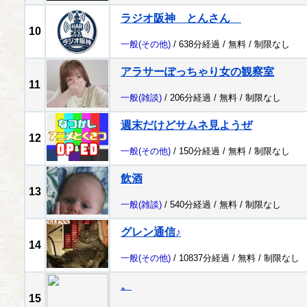
ラジオ阪神 とんさん
10
一般
(その他)
/ 638分経過 /
無料
/
制限なし
アラサーぽっちゃり女の観察室
11
一般
(雑談)
/ 206分経過 /
無料
/
制限なし
週末だけどサムネ見ようぜ
12
一般
(その他)
/ 150分経過 /
無料
/
制限なし
飲酒
13
一般
(雑談)
/ 540分経過 /
無料
/
制限なし
グレン通信♪
14
一般
(その他)
/ 10837分経過 /
無料
/
制限なし
。
15