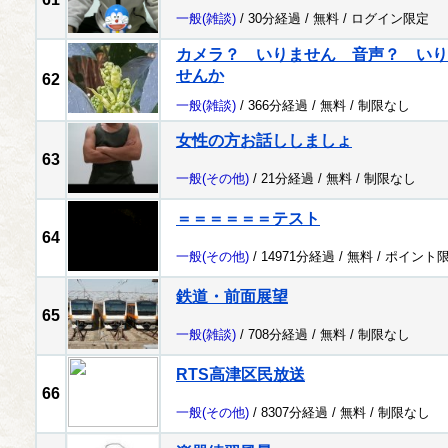
一般
(雑談)
/ 30分経過 /
無料
/
ログイン限定
カメラ？ いりません 音声？ いり
せんか
62
一般
(雑談)
/ 366分経過 /
無料
/
制限なし
女性の方お話ししましょ
63
一般
(その他)
/ 21分経過 /
無料
/
制限なし
＝＝＝＝＝＝テスト
64
一般
(その他)
/ 14971分経過 /
無料
/
ポイント
鉄道・前面展望
65
一般
(雑談)
/ 708分経過 /
無料
/
制限なし
RTS高津区民放送
66
一般
(その他)
/ 8307分経過 /
無料
/
制限なし