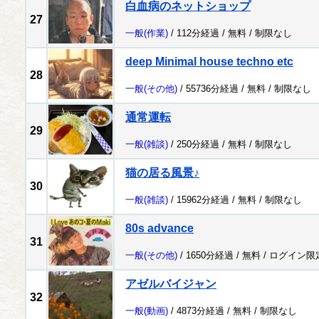
白血病のネットショップ
27
一般
(作業)
/ 112分経過 /
無料
/
制限なし
deep Minimal house techno etc
28
一般
(その他)
/ 55736分経過 /
無料
/
制限なし
通常運転
29
一般
(雑談)
/ 250分経過 /
無料
/
制限なし
猫の居る風景♪
30
一般
(雑談)
/ 15962分経過 /
無料
/
制限なし
80s advance
31
一般
(その他)
/ 1650分経過 /
無料
/
ログイン限
アゼルバイジャン
32
一般
(動画)
/ 4873分経過 /
無料
/
制限なし