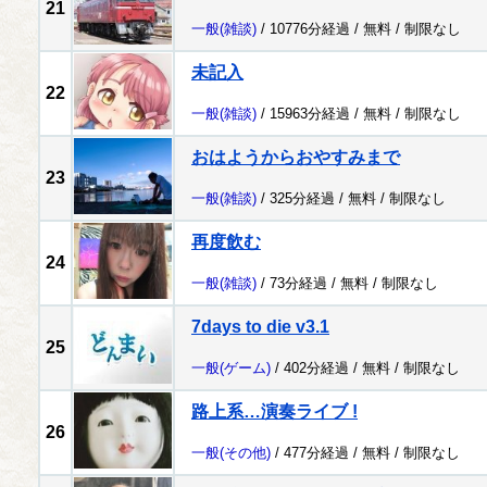
21
一般
(雑談)
/ 10776分経過 /
無料
/
制限なし
未記入
22
一般
(雑談)
/ 15963分経過 /
無料
/
制限なし
おはようからおやすみまで
23
一般
(雑談)
/ 325分経過 /
無料
/
制限なし
再度飲む
24
一般
(雑談)
/ 73分経過 /
無料
/
制限なし
7days to die v3.1
25
一般
(ゲーム)
/ 402分経過 /
無料
/
制限なし
路上系…演奏ライブ !
26
一般
(その他)
/ 477分経過 /
無料
/
制限なし