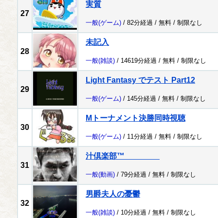
実質
27
一般
(ゲーム)
/ 82分経過 /
無料
/
制限なし
未記入
28
一般
(雑談)
/ 14619分経過 /
無料
/
制限なし
Light Fantasy でテスト Part12
29
一般
(ゲーム)
/ 145分経過 /
無料
/
制限なし
Mトーナメント決勝同時視聴
30
一般
(ゲーム)
/ 11分経過 /
無料
/
制限なし
汁倶楽部™
31
一般
(動画)
/ 79分経過 /
無料
/
制限なし
男爵夫人の憂鬱
32
一般
(雑談)
/ 10分経過 /
無料
/
制限なし