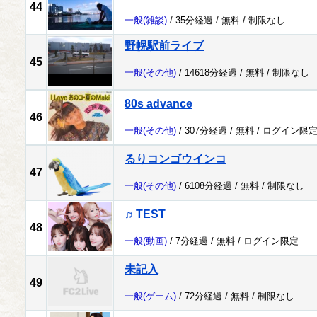
44
一般
(雑談)
/ 35分経過 /
無料
/
制限なし
野幌駅前ライブ
45
一般
(その他)
/ 14618分経過 /
無料
/
制限なし
80s advance
46
一般
(その他)
/ 307分経過 /
無料
/
ログイン限
るりコンゴウインコ
47
一般
(その他)
/ 6108分経過 /
無料
/
制限なし
♬TEST
48
一般
(動画)
/ 7分経過 /
無料
/
ログイン限定
未記入
49
一般
(ゲーム)
/ 72分経過 /
無料
/
制限なし