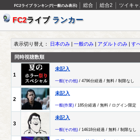
総合
総合2
ツイキャ
FC2ライブ ランキング(一般のみ表示)
FC2
ライブ
ランカー
表示切り替え：
日本のみ
|
一般のみ
|
アダルトのみ
|
す
同時視聴数順
未記入
1
一般
(その他)
/ 4796分経過 /
無料
/
制限なし
未記入
2
一般
(作業)
/ 185分経過 /
無料
/
ログイン限定
未記入
3
一般
(その他)
/ 14618分経過 /
無料
/
制限なし