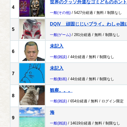
世界のクッソ外道なゴミどものホント
4
一般
(その他)
/ 5427分経過 /
無料
/
制限なし
DQⅣ 頑固じじいブライ。わしゃ誰
5
一般
(ゲーム)
/ 281分経過 /
無料
/
制限なし
未記入
6
一般
(雑談)
/ 44分経過 /
無料
/
制限なし
未記入
7
一般
(動画)
/ 44分経過 /
無料
/
制限なし
観察。。。
8
一般
(雑談)
/ 654分経過 /
無料
/
ログイン限定
海
9
一般
(雑談)
/ 14619分経過 /
無料
/
制限なし