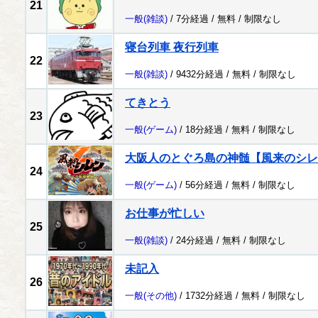
21
一般
(雑談)
/ 7分経過 /
無料
/
制限なし
寝台列車 夜行列車
22
一般
(雑談)
/ 9432分経過 /
無料
/
制限なし
てきとう
23
一般
(ゲーム)
/ 18分経過 /
無料
/
制限なし
大阪人のとぐろ島の神髄【風来のシレ
24
一般
(ゲーム)
/ 56分経過 /
無料
/
制限なし
お仕事が忙しい
25
一般
(雑談)
/ 24分経過 /
無料
/
制限なし
未記入
26
一般
(その他)
/ 1732分経過 /
無料
/
制限なし