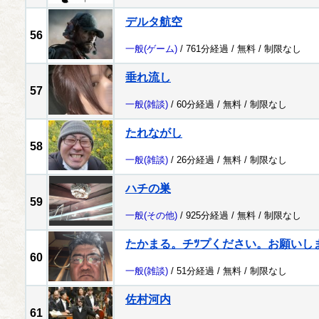
デルタ航空
56
一般
(ゲーム)
/ 761分経過 /
無料
/
制限なし
垂れ流し
57
一般
(雑談)
/ 60分経過 /
無料
/
制限なし
たれながし
58
一般
(雑談)
/ 26分経過 /
無料
/
制限なし
ハチの巣
59
一般
(その他)
/ 925分経過 /
無料
/
制限なし
たかまる。チﾂプください。お願いし
60
一般
(雑談)
/ 51分経過 /
無料
/
制限なし
佐村河内
61