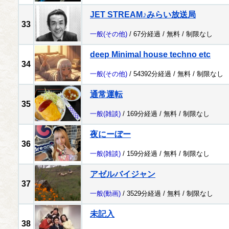
JET STREAM♪みらい放送局
33
一般
(その他)
/ 67分経過 /
無料
/
制限なし
deep Minimal house techno etc
34
一般
(その他)
/ 54392分経過 /
無料
/
制限なし
通常運転
35
一般
(雑談)
/ 169分経過 /
無料
/
制限なし
夜にーぼー
36
一般
(雑談)
/ 159分経過 /
無料
/
制限なし
アゼルバイジャン
37
一般
(動画)
/ 3529分経過 /
無料
/
制限なし
未記入
38