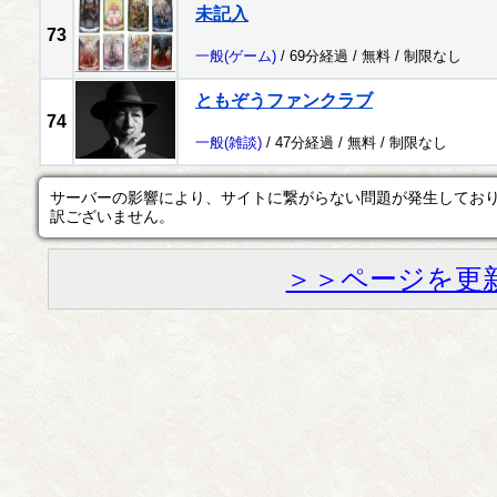
未記入
73
一般
(ゲーム)
/ 69分経過 /
無料
/
制限なし
ともぞうファンクラブ
74
一般
(雑談)
/ 47分経過 /
無料
/
制限なし
サーバーの影響により、サイトに繋がらない問題が発生してお
訳ございません。
＞＞ページを更