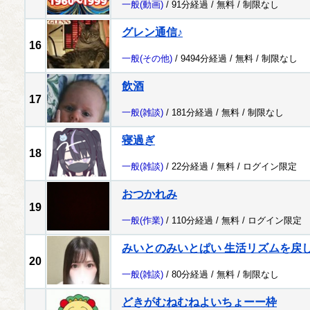
一般
(動画)
/ 91分経過 /
無料
/
制限なし
グレン通信♪
16
一般
(その他)
/ 9494分経過 /
無料
/
制限なし
飲酒
17
一般
(雑談)
/ 181分経過 /
無料
/
制限なし
寝過ぎ
18
一般
(雑談)
/ 22分経過 /
無料
/
ログイン限定
おつかれみ
19
一般
(作業)
/ 110分経過 /
無料
/
ログイン限定
みいとのみいとぱい 生活リズムを戻
20
一般
(雑談)
/ 80分経過 /
無料
/
制限なし
どきがむねむねよいちょーー枠