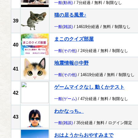
一般
(動画)
/ 7分経過 /
無料
/
制限なし
猫の居る風景♪
39
一般
(雑談)
/ 14619分経過 /
無料
/
制限なし
まこのクイズ部屋
40
一般
(その他)
/ 24分経過 /
無料
/
制限なし
地震情報@中野
41
一般
(その他)
/ 14619分経過 /
無料
/
制限なし
ゲームマイクなし 動くかテスト
42
一般
(ゲーム)
/ 47分経過 /
無料
/
制限なし
わかなっち。
43
一般
(雑談)
/ 35分経過 /
無料
/
ログイン限定
おはようからおやすみまで