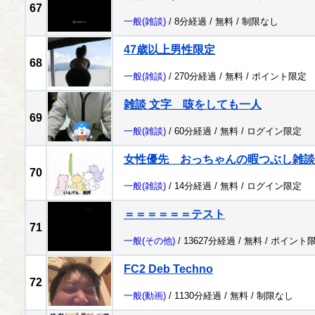
67
一般
(雑談)
/ 8分経過 /
無料
/
制限なし
47歳以上男性限定
68
一般
(雑談)
/ 270分経過 /
無料
/
ポイント限定
雑談 文字 咳をしても一人
69
一般
(雑談)
/ 60分経過 /
無料
/
ログイン限定
女性優先 おっちゃんの暇つぶし雑談
70
一般
(雑談)
/ 14分経過 /
無料
/
ログイン限定
＝＝＝＝＝＝テスト
71
一般
(その他)
/ 13627分経過 /
無料
/
ポイント
FC2 Deb Techno
72
一般
(動画)
/ 1130分経過 /
無料
/
制限なし