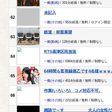
一般
(動画)
/ 201分経過 /
無料
/
制限なし
未記入
62
一般
(その他)
/ 95分経過 /
無料
/
ログイン限定
鉄道・前面展望
63
一般
(動画)
/ 128分経過 /
無料
/
制限なし
RTS高津区民放送
64
一般
(その他)
/ 6964分経過 /
無料
/
制限なし
64時間も監視録画乙です4名様ｗｗ
65
一般
(その他)
/ 4014分経過 /
無料
/
制限なし
作業(いろいろ) コメ対応不可。
66
一般
(その他)
/ 22分経過 /
無料
/
制限なし
雑談で～す 大人の女性だけ