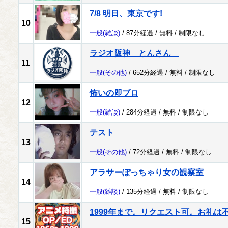
7/8 明日、東京です!
10
一般
(雑談)
/ 87分経過 /
無料
/
制限なし
ラジオ阪神 とんさん
11
一般
(その他)
/ 652分経過 /
無料
/
制限なし
怖いの即ブロ
12
一般
(雑談)
/ 284分経過 /
無料
/
制限なし
テスト
13
一般
(その他)
/ 72分経過 /
無料
/
制限なし
アラサーぽっちゃり女の観察室
14
一般
(雑談)
/ 135分経過 /
無料
/
制限なし
1999年まで。リクエスト可。お礼は
15