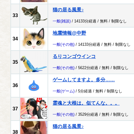
猫の居る風景♪
33
一般
(雑談)
/ 14133分経過 /
無料
/
制限なし
地震情報@中野
34
一般
(その他)
/ 14133分経過 /
無料
/
制限なし
るりコンゴウインコ
35
一般
(その他)
/ 5622分経過 /
無料
/
制限なし
ゲームしてますよ。多分……
36
一般
(ゲーム)
/ 5分経過 /
無料
/
制限なし
霊魂と大根は。似てんな。。。
37
一般
(その他)
/ 3529分経過 /
無料
/
制限なし
猫の居る風景♪
38