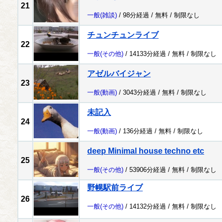
21
一般
(雑談)
/ 98分経過 /
無料
/
制限なし
チュンチュンライブ
22
一般
(その他)
/ 14133分経過 /
無料
/
制限なし
アゼルバイジャン
23
一般
(動画)
/ 3043分経過 /
無料
/
制限なし
未記入
24
一般
(動画)
/ 136分経過 /
無料
/
制限なし
deep Minimal house techno etc
25
一般
(その他)
/ 53906分経過 /
無料
/
制限なし
野幌駅前ライブ
26
一般
(その他)
/ 14132分経過 /
無料
/
制限なし