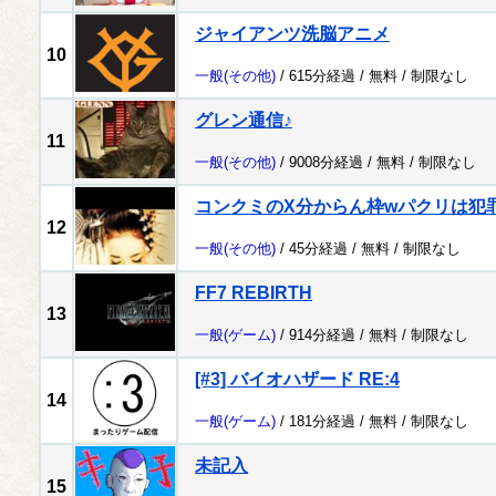
ジャイアンツ洗脳アニメ
10
一般
(その他)
/ 615分経過 /
無料
/
制限なし
グレン通信♪
11
一般
(その他)
/ 9008分経過 /
無料
/
制限なし
コンクミのX分からん枠wパクリは犯
12
一般
(その他)
/ 45分経過 /
無料
/
制限なし
FF7 REBIRTH
13
一般
(ゲーム)
/ 914分経過 /
無料
/
制限なし
[#3] バイオハザード RE:4
14
一般
(ゲーム)
/ 181分経過 /
無料
/
制限なし
未記入
15