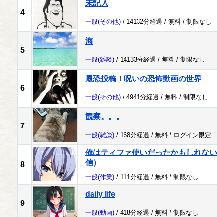
未記入
4
一般
(その他)
/ 14132分経過 /
無料
/
制限なし
海
5
一般
(雑談)
/ 14133分経過 /
無料
/
制限なし
最恐投稿！呪いの恐怖動画の世界
6
一般
(その他)
/ 4941分経過 /
無料
/
制限なし
観察。。。
7
一般
(雑談)
/ 168分経過 /
無料
/
ログイン限定
俺はティファ使いだったかもしれない配
信）
8
一般
(作業)
/ 111分経過 /
無料
/
制限なし
daily life
9
一般
(動画)
/ 418分経過 /
無料
/
制限なし