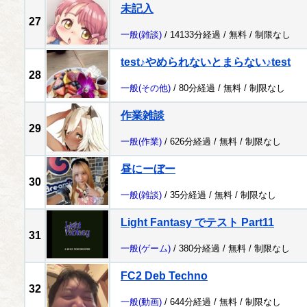
未記入
27
一般
(雑談)
/ 14133分経過 /
無料
/
制限なし
test♪やめられないとまらない♪test
28
一般
(その他)
/ 80分経過 /
無料
/
制限なし
作業雑談
29
一般
(作業)
/ 626分経過 /
無料
/
制限なし
昼にーぼー
30
一般
(雑談)
/ 35分経過 /
無料
/
制限なし
Light Fantasy でテスト Part11
31
一般
(ゲーム)
/ 380分経過 /
無料
/
制限なし
FC2 Deb Techno
32
一般
(動画)
/ 644分経過 /
無料
/
制限なし