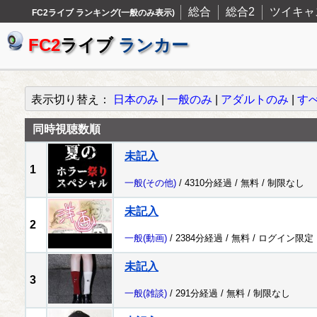
総合
総合2
ツイキャ
FC2ライブ ランキング(一般のみ表示)
FC2
ライブ
ランカー
表示切り替え：
日本のみ
|
一般のみ
|
アダルトのみ
|
す
同時視聴数順
未記入
1
一般
(その他)
/ 4310分経過 /
無料
/
制限なし
未記入
2
一般
(動画)
/ 2384分経過 /
無料
/
ログイン限定
未記入
3
一般
(雑談)
/ 291分経過 /
無料
/
制限なし