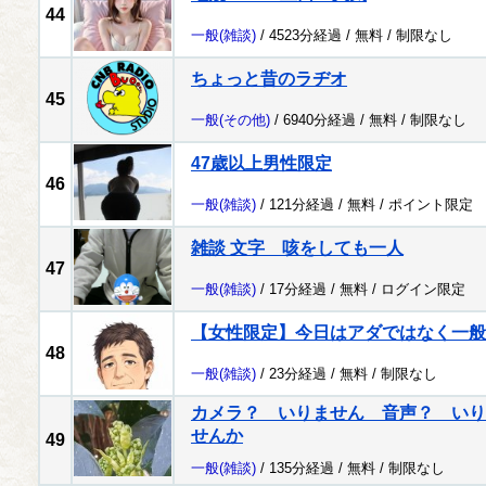
44
一般
(雑談)
/ 4523分経過 /
無料
/
制限なし
ちょっと昔のラヂオ
45
一般
(その他)
/ 6940分経過 /
無料
/
制限なし
47歳以上男性限定
46
一般
(雑談)
/ 121分経過 /
無料
/
ポイント限定
雑談 文字 咳をしても一人
47
一般
(雑談)
/ 17分経過 /
無料
/
ログイン限定
【女性限定】今日はアダではなく一般
48
一般
(雑談)
/ 23分経過 /
無料
/
制限なし
カメラ？ いりません 音声？ いり
せんか
49
一般
(雑談)
/ 135分経過 /
無料
/
制限なし