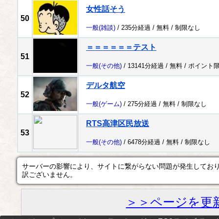
女性話そう
50
一般
(雑談)
/ 235分経過 /
無料
/
制限なし
＝＝＝＝＝＝テスト
51
一般
(その他)
/ 13141分経過 /
無料
/
ポイント
デルタ航空
52
一般
(ゲーム)
/ 275分経過 /
無料
/
制限なし
RTS高津区民放送
53
一般
(その他)
/ 6478分経過 /
無料
/
制限なし
サーバーの影響により、サイトに繋がらない問題が発生してお
訳ございません。
＞＞ページを更