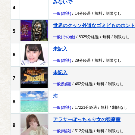
みないで
4
一般
(雑談)
/ 14分経過 /
無料
/
制限なし
世界のクッソ外道なゴミどものホント
5
一般
(その他)
/ 8029分経過 /
無料
/
制限なし
未記入
6
一般
(雑談)
/ 29分経過 /
無料
/
制限なし
未記入
7
一般
(動画)
/ 462分経過 /
無料
/
制限なし
海
8
一般
(雑談)
/ 17221分経過 /
無料
/
制限なし
アラサーぽっちゃり女の観察室
9
一般
(雑談)
/ 512分経過 /
無料
/
制限なし