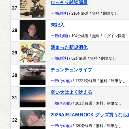
ひっそり雑談部屋
27
一般
(雑談)
/ 210分経過 /
無料
/
制限なし
未記入
28
一般
(動画)
/ 104分経過 /
無料
/
ログイン限定
溜まった新規消化
29
一般
(雑談)
/ 82分経過 /
無料
/
制限なし
チュンチュンライブ
30
一般
(その他)
/ 17221分経過 /
無料
/
制限なし
弱い犬はよく吠える
31
一般
(その他)
/ 161分経過 /
無料
/
制限なし
2026AIRJAM ROCK グッズ買ぅ
32
一般
(その他)
/ 130分経過 /
無料
/
制限なし