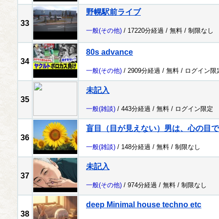
野幌駅前ライブ
33
一般
(その他)
/ 17220分経過 /
無料
/
制限なし
80s advance
34
一般
(その他)
/ 2909分経過 /
無料
/
ログイン限
未記入
35
一般
(雑談)
/ 443分経過 /
無料
/
ログイン限定
盲目（目が見えない）男は、心の目で
36
一般
(雑談)
/ 148分経過 /
無料
/
制限なし
未記入
37
一般
(その他)
/ 974分経過 /
無料
/
制限なし
deep Minimal house techno etc
38