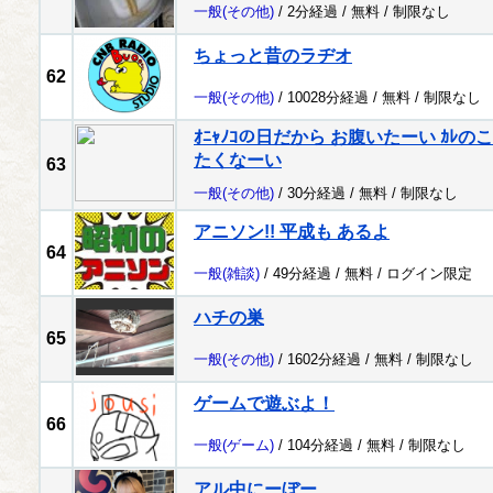
一般
(その他)
/ 2分経過 /
無料
/
制限なし
ちょっと昔のラヂオ
62
一般
(その他)
/ 10028分経過 /
無料
/
制限なし
ｵﾆｬﾉｺの日だから お腹いたーい ｶ
たくなーい
63
一般
(その他)
/ 30分経過 /
無料
/
制限なし
アニソン!! 平成も あるよ
64
一般
(雑談)
/ 49分経過 /
無料
/
ログイン限定
ハチの巣
65
一般
(その他)
/ 1602分経過 /
無料
/
制限なし
ゲームで遊ぶよ！
66
一般
(ゲーム)
/ 104分経過 /
無料
/
制限なし
アル中にーぼー