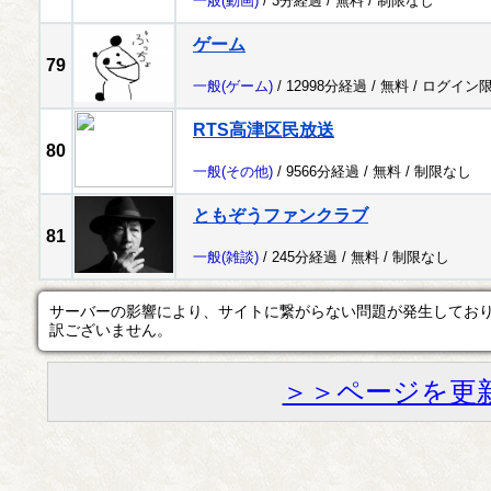
一般
(動画)
/ 3分経過 /
無料
/
制限なし
ゲーム
79
一般
(ゲーム)
/ 12998分経過 /
無料
/
ログイン
RTS高津区民放送
80
一般
(その他)
/ 9566分経過 /
無料
/
制限なし
ともぞうファンクラブ
81
一般
(雑談)
/ 245分経過 /
無料
/
制限なし
サーバーの影響により、サイトに繋がらない問題が発生してお
訳ございません。
＞＞ページを更