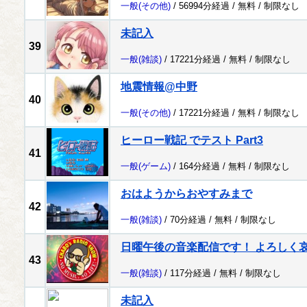
一般
(その他)
/ 56994分経過 /
無料
/
制限なし
未記入
39
一般
(雑談)
/ 17221分経過 /
無料
/
制限なし
地震情報@中野
40
一般
(その他)
/ 17221分経過 /
無料
/
制限なし
ヒーロー戦記 でテスト Part3
41
一般
(ゲーム)
/ 164分経過 /
無料
/
制限なし
おはようからおやすみまで
42
一般
(雑談)
/ 70分経過 /
無料
/
制限なし
日曜午後の音楽配信です！ よろしく哀愁 
43
一般
(雑談)
/ 117分経過 /
無料
/
制限なし
未記入