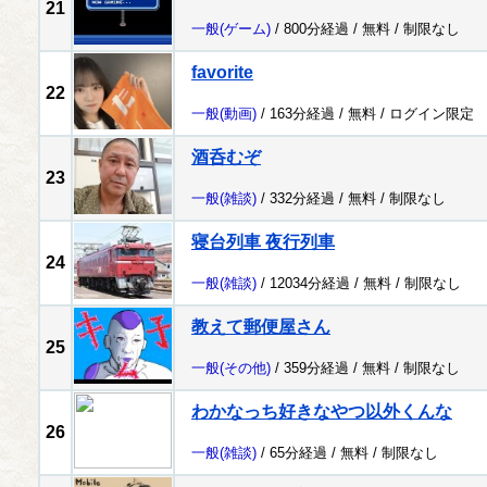
21
一般
(ゲーム)
/ 800分経過 /
無料
/
制限なし
favorite
22
一般
(動画)
/ 163分経過 /
無料
/
ログイン限定
酒呑むぞ
23
一般
(雑談)
/ 332分経過 /
無料
/
制限なし
寝台列車 夜行列車
24
一般
(雑談)
/ 12034分経過 /
無料
/
制限なし
教えて郵便屋さん
25
一般
(その他)
/ 359分経過 /
無料
/
制限なし
わかなっち好きなやつ以外くんな
26
一般
(雑談)
/ 65分経過 /
無料
/
制限なし