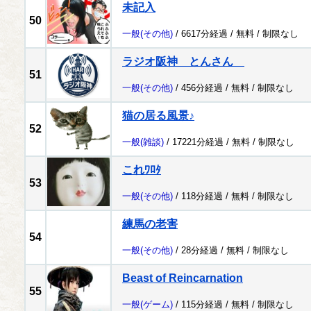
未記入
50
一般
(その他)
/ 6617分経過 /
無料
/
制限なし
ラジオ阪神 とんさん
51
一般
(その他)
/ 456分経過 /
無料
/
制限なし
猫の居る風景♪
52
一般
(雑談)
/ 17221分経過 /
無料
/
制限なし
これﾜﾛﾀ
53
一般
(その他)
/ 118分経過 /
無料
/
制限なし
練馬の老害
54
一般
(その他)
/ 28分経過 /
無料
/
制限なし
Beast of Reincarnation
55
一般
(ゲーム)
/ 115分経過 /
無料
/
制限なし