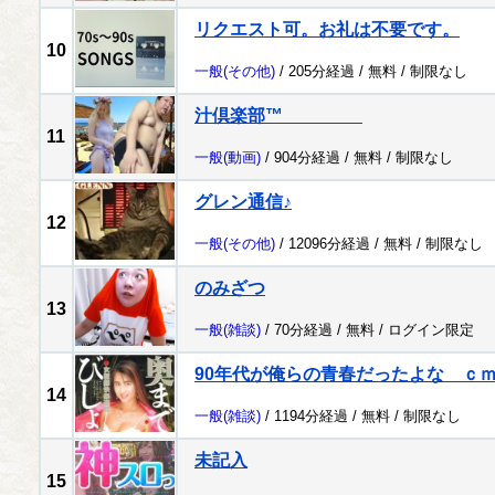
リクエスト可。お礼は不要です。
10
一般
(その他)
/ 205分経過 /
無料
/
制限なし
汁倶楽部™
11
一般
(動画)
/ 904分経過 /
無料
/
制限なし
グレン通信♪
12
一般
(その他)
/ 12096分経過 /
無料
/
制限なし
のみざつ
13
一般
(雑談)
/ 70分経過 /
無料
/
ログイン限定
90年代が俺らの青春だったよな ｃ
14
一般
(雑談)
/ 1194分経過 /
無料
/
制限なし
未記入
15