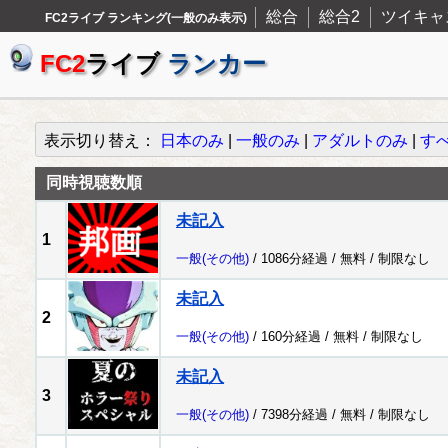
総合
総合2
ツイキャ
FC2ライブ ランキング(一般のみ表示)
FC2
ライブ
ランカー
表示切り替え：
日本のみ
|
一般のみ
|
アダルトのみ
|
す
同時視聴数順
未記入
1
一般
(その他)
/ 1086分経過 /
無料
/
制限なし
未記入
2
一般
(その他)
/ 160分経過 /
無料
/
制限なし
未記入
3
一般
(その他)
/ 7398分経過 /
無料
/
制限なし