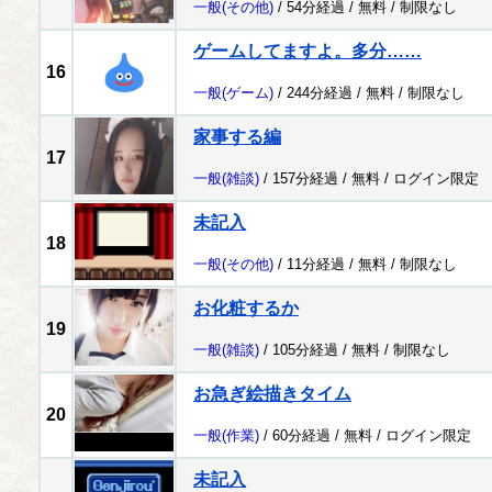
一般
(その他)
/ 54分経過 /
無料
/
制限なし
ゲームしてますよ。多分……
16
一般
(ゲーム)
/ 244分経過 /
無料
/
制限なし
家事する編
17
一般
(雑談)
/ 157分経過 /
無料
/
ログイン限定
未記入
18
一般
(その他)
/ 11分経過 /
無料
/
制限なし
お化粧するか
19
一般
(雑談)
/ 105分経過 /
無料
/
制限なし
お急ぎ絵描きタイム
20
一般
(作業)
/ 60分経過 /
無料
/
ログイン限定
未記入