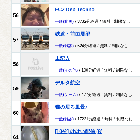
FC2 Deb Techno
56
一般
(動画)
/ 3732分経過 /
無料
/
制限なし
鉄道・前面展望
57
一般
(雑談)
/ 524分経過 /
無料
/
制限なし
未記入
58
一般
(その他)
/ 100分経過 /
無料
/
制限なし
デルタ航空
59
一般
(ゲーム)
/ 477分経過 /
無料
/
制限なし
猫の居る風景♪
60
一般
(雑談)
/ 17221分経過 /
無料
/
制限なし
[10分] けはい配信 (β)
61