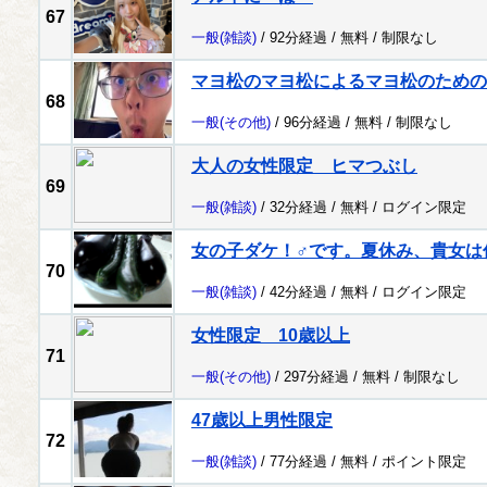
67
一般
(雑談)
/ 92分経過 /
無料
/
制限なし
マヨ松のマヨ松によるマヨ松のための
68
一般
(その他)
/ 96分経過 /
無料
/
制限なし
大人の女性限定 ヒマつぶし
69
一般
(雑談)
/ 32分経過 /
無料
/
ログイン限定
女の子ダケ！♂です。夏休み、貴女は
70
一般
(雑談)
/ 42分経過 /
無料
/
ログイン限定
女性限定 10歳以上
71
一般
(その他)
/ 297分経過 /
無料
/
制限なし
47歳以上男性限定
72
一般
(雑談)
/ 77分経過 /
無料
/
ポイント限定