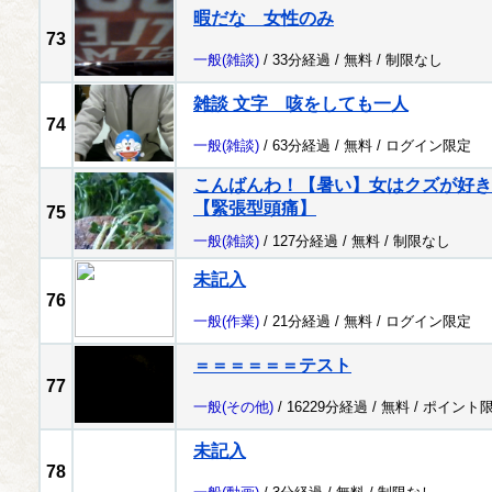
暇だな 女性のみ
73
一般
(雑談)
/ 33分経過 /
無料
/
制限なし
雑談 文字 咳をしても一人
74
一般
(雑談)
/ 63分経過 /
無料
/
ログイン限定
こんばんわ！【暑い】女はクズが好き
【緊張型頭痛】
75
一般
(雑談)
/ 127分経過 /
無料
/
制限なし
未記入
76
一般
(作業)
/ 21分経過 /
無料
/
ログイン限定
＝＝＝＝＝＝テスト
77
一般
(その他)
/ 16229分経過 /
無料
/
ポイント
未記入
78