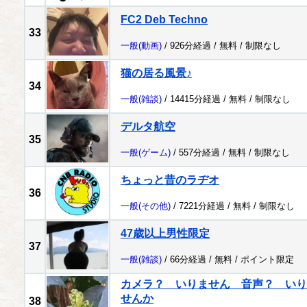
FC2 Deb Techno
33
一般
(動画)
/ 926分経過 /
無料
/
制限なし
猫の居る風景♪
34
一般
(雑談)
/ 14415分経過 /
無料
/
制限なし
デルタ航空
35
一般
(ゲーム)
/ 557分経過 /
無料
/
制限なし
ちょっと昔のラヂオ
36
一般
(その他)
/ 7221分経過 /
無料
/
制限なし
47歳以上男性限定
37
一般
(雑談)
/ 66分経過 /
無料
/
ポイント限定
カメラ？ いりません 音声？ いり
せんか
38