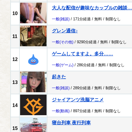
大人な配信が趣味なカップルの雑談…
10
一般
(雑談)
/ 171分経過 /
無料
/
制限なし
グレン通信♪
11
一般
(その他)
/ 9290分経過 /
無料
/
制限なし
ゲームしてますよ。多分……
12
一般
(ゲーム)
/ 286分経過 /
無料
/
制限なし
起きた
13
一般
(雑談)
/ 289分経過 /
無料
/
制限なし
ジャイアンツ洗脳アニメ
14
一般
(動画)
/ 897分経過 /
無料
/
制限なし
寝台列車 夜行列車
15