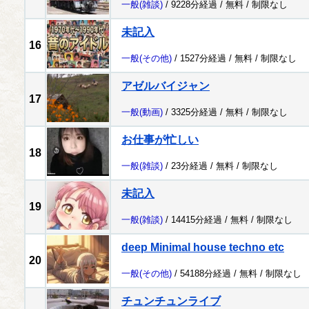
一般
(雑談)
/ 9228分経過 /
無料
/
制限なし
未記入
16
一般
(その他)
/ 1527分経過 /
無料
/
制限なし
アゼルバイジャン
17
一般
(動画)
/ 3325分経過 /
無料
/
制限なし
お仕事が忙しい
18
一般
(雑談)
/ 23分経過 /
無料
/
制限なし
未記入
19
一般
(雑談)
/ 14415分経過 /
無料
/
制限なし
deep Minimal house techno etc
20
一般
(その他)
/ 54188分経過 /
無料
/
制限なし
チュンチュンライブ