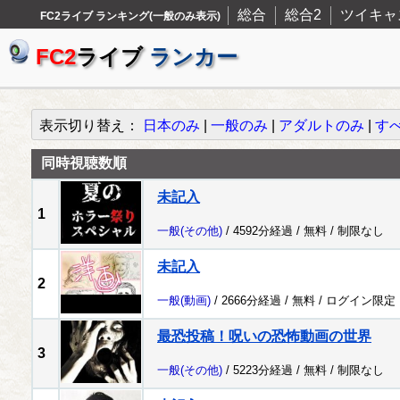
総合
総合2
ツイキャ
FC2ライブ ランキング(一般のみ表示)
FC2
ライブ
ランカー
表示切り替え：
日本のみ
|
一般のみ
|
アダルトのみ
|
す
同時視聴数順
未記入
1
一般
(その他)
/ 4592分経過 /
無料
/
制限なし
未記入
2
一般
(動画)
/ 2666分経過 /
無料
/
ログイン限定
最恐投稿！呪いの恐怖動画の世界
3
一般
(その他)
/ 5223分経過 /
無料
/
制限なし