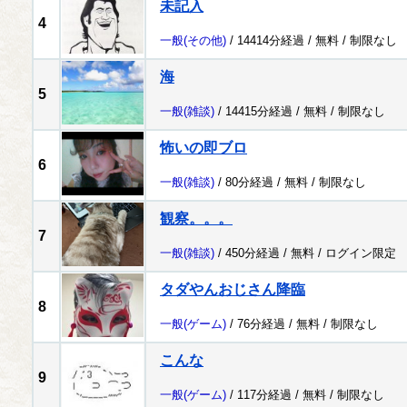
未記入
4
一般
(その他)
/ 14414分経過 /
無料
/
制限なし
海
5
一般
(雑談)
/ 14415分経過 /
無料
/
制限なし
怖いの即ブロ
6
一般
(雑談)
/ 80分経過 /
無料
/
制限なし
観察。。。
7
一般
(雑談)
/ 450分経過 /
無料
/
ログイン限定
タダやんおじさん降臨
8
一般
(ゲーム)
/ 76分経過 /
無料
/
制限なし
こんな
9
一般
(ゲーム)
/ 117分経過 /
無料
/
制限なし