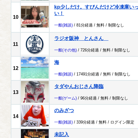
kp少しだけ。すぴんだけど冷凍庫い
い！
10
一般
(雑談)
/ 81分経過 /
無料
/
制限なし
ラジオ阪神 とんさん
11
一般
(その他)
/ 726分経過 /
無料
/
制限なし
海
12
一般
(雑談)
/ 17491分経過 /
無料
/
制限なし
タダやんおじさん降臨
13
一般
(ゲーム)
/ 96分経過 /
無料
/
制限なし
のみざつ
14
一般
(雑談)
/ 339分経過 /
無料
/
ログイン限定
未記入