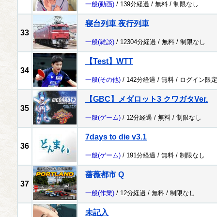
一般
(動画)
/ 139分経過 /
無料
/
制限なし
寝台列車 夜行列車
33
一般
(雑談)
/ 12304分経過 /
無料
/
制限なし
【Test】WTT
34
一般
(その他)
/ 142分経過 /
無料
/
ログイン限
【GBC】メダロット3 クワガタVer.
35
一般
(ゲーム)
/ 12分経過 /
無料
/
制限なし
7days to die v3.1
36
一般
(ゲーム)
/ 191分経過 /
無料
/
制限なし
薔薇都市 Q
37
一般
(作業)
/ 12分経過 /
無料
/
制限なし
未記入