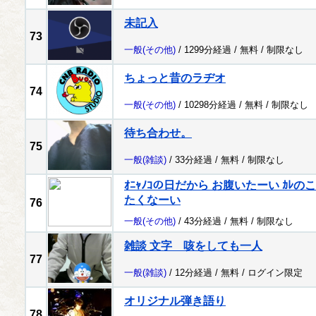
未記入
73
一般
(その他)
/ 1299分経過 /
無料
/
制限なし
ちょっと昔のラヂオ
74
一般
(その他)
/ 10298分経過 /
無料
/
制限なし
待ち合わせ。
75
一般
(雑談)
/ 33分経過 /
無料
/
制限なし
ｵﾆｬﾉｺの日だから お腹いたーい ｶ
たくなーい
76
一般
(その他)
/ 43分経過 /
無料
/
制限なし
雑談 文字 咳をしても一人
77
一般
(雑談)
/ 12分経過 /
無料
/
ログイン限定
オリジナル弾き語り
78