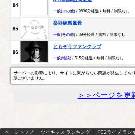
84
一般
(その他)
/ 9836分経過 /
無料
/
制限なし
楽器練習風景
85
一般
(その他)
/ 89分経過 /
無料
/
制限なし
ともぞうファンクラブ
86
一般
(雑談)
/ 515分経過 /
無料
/
制限なし
サーバーの影響により、サイトに繋がらない問題が発生してお
訳ございません。
＞＞ページを更
ページトップ
｜
ツイキャス ランキング
｜
FC2ライブ ラン