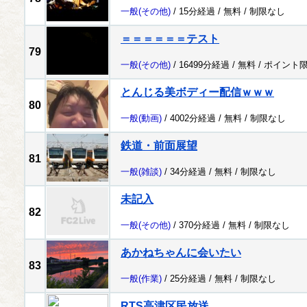
一般
(その他)
/ 15分経過 /
無料
/
制限なし
＝＝＝＝＝＝テスト
79
一般
(その他)
/ 16499分経過 /
無料
/
ポイント
とんじる美ボディー配信ｗｗｗ
80
一般
(動画)
/ 4002分経過 /
無料
/
制限なし
鉄道・前面展望
81
一般
(雑談)
/ 34分経過 /
無料
/
制限なし
未記入
82
一般
(その他)
/ 370分経過 /
無料
/
制限なし
あかねちゃんに会いたい
83
一般
(作業)
/ 25分経過 /
無料
/
制限なし
RTS高津区民放送