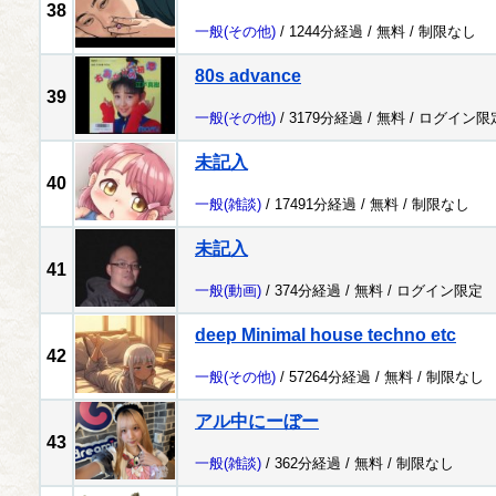
38
一般
(その他)
/ 1244分経過 /
無料
/
制限なし
80s advance
39
一般
(その他)
/ 3179分経過 /
無料
/
ログイン限
未記入
40
一般
(雑談)
/ 17491分経過 /
無料
/
制限なし
未記入
41
一般
(動画)
/ 374分経過 /
無料
/
ログイン限定
deep Minimal house techno etc
42
一般
(その他)
/ 57264分経過 /
無料
/
制限なし
アル中にーぼー
43
一般
(雑談)
/ 362分経過 /
無料
/
制限なし