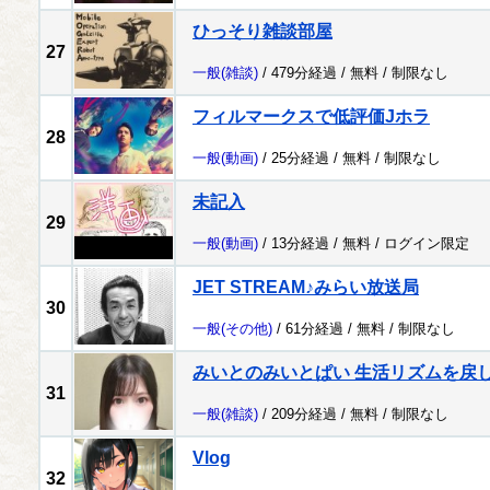
ひっそり雑談部屋
27
一般
(雑談)
/ 479分経過 /
無料
/
制限なし
フィルマークスで低評価Jホラ
28
一般
(動画)
/ 25分経過 /
無料
/
制限なし
未記入
29
一般
(動画)
/ 13分経過 /
無料
/
ログイン限定
JET STREAM♪みらい放送局
30
一般
(その他)
/ 61分経過 /
無料
/
制限なし
みいとのみいとぱい 生活リズムを戻
31
一般
(雑談)
/ 209分経過 /
無料
/
制限なし
Vlog
32