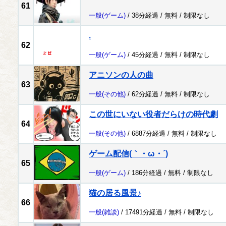
61
一般
(ゲーム)
/ 38分経過 /
無料
/
制限なし
.
62
一般
(ゲーム)
/ 45分経過 /
無料
/
制限なし
アニソンの人の曲
63
一般
(その他)
/ 62分経過 /
無料
/
制限なし
この世にいない役者だらけの時代劇
64
一般
(その他)
/ 6887分経過 /
無料
/
制限なし
ゲーム配信(｀・ω・´)
65
一般
(ゲーム)
/ 186分経過 /
無料
/
制限なし
猫の居る風景♪
66
一般
(雑談)
/ 17491分経過 /
無料
/
制限なし