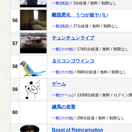
一般
(雑談)
/ 3分経過 /
無料
/
制限なし
離脱悪化 うつが超ヤバい
56
一般
(雑談)
/ 27分経過 /
無料
/
制限なし
チュンチュンライブ
57
一般
(その他)
/ 17491分経過 /
無料
/
制限なし
るりコンゴウインコ
58
一般
(その他)
/ 8980分経過 /
無料
/
制限なし
ゲーム
59
一般
(ゲーム)
/ 13268分経過 /
無料
/
ログイン
練馬の老害
60
一般
(その他)
/ 298分経過 /
無料
/
制限なし
Beast of Reincarnation