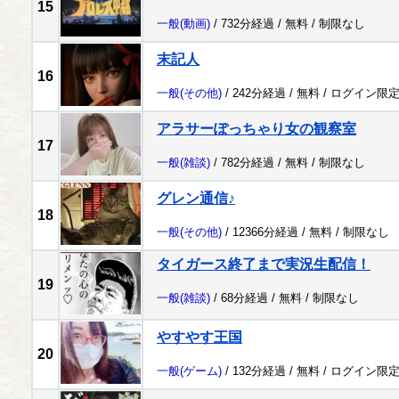
15
一般
(動画)
/ 732分経過 /
無料
/
制限なし
末記人
16
一般
(その他)
/ 242分経過 /
無料
/
ログイン限
アラサーぽっちゃり女の観察室
17
一般
(雑談)
/ 782分経過 /
無料
/
制限なし
グレン通信♪
18
一般
(その他)
/ 12366分経過 /
無料
/
制限なし
タイガース終了まで実況生配信！
19
一般
(雑談)
/ 68分経過 /
無料
/
制限なし
やすやす王国
20
一般
(ゲーム)
/ 132分経過 /
無料
/
ログイン限