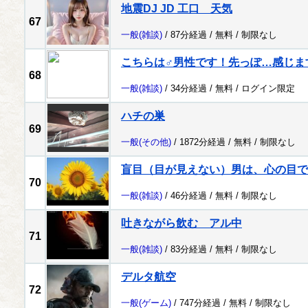
地震DJ JD 工口 天気
67
一般
(雑談)
/ 87分経過 /
無料
/
制限なし
こちらは♂男性です！先っぽ…感じま
68
一般
(雑談)
/ 34分経過 /
無料
/
ログイン限定
ハチの巣
69
一般
(その他)
/ 1872分経過 /
無料
/
制限なし
盲目（目が見えない）男は、心の目で
70
一般
(雑談)
/ 46分経過 /
無料
/
制限なし
吐きながら飲む アル中
71
一般
(雑談)
/ 83分経過 /
無料
/
制限なし
デルタ航空
72
一般
(ゲーム)
/ 747分経過 /
無料
/
制限なし