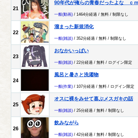
90年代が俺らの青春だったよな ｃ
21
一般
(動画)
/ 1464分経過 /
無料
/
制限なし
溜まった新規消化
22
一般
(雑談)
/ 352分経過 /
無料
/
制限なし
おなかいっぱい
23
一般
(雑談)
/ 22分経過 /
無料
/
ログイン限定
風呂と暑さと洗濯物
24
一般
(作業)
/ 107分経過 /
無料
/
ログイン限定
オスに裸をみせて喜ぶメスガキの話
25
一般
(雑談)
/ 25分経過 /
無料
/
制限なし
飲みながら
26
一般
(雑談)
/ 42分経過 /
無料
/
制限なし