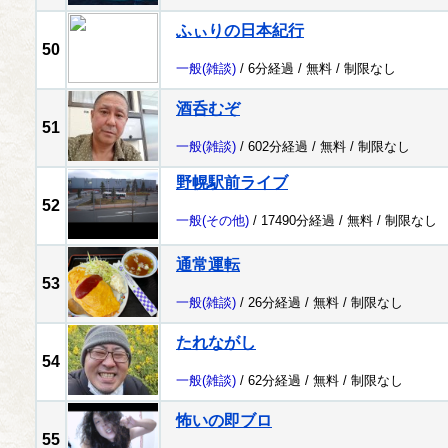
ふぃりの日本紀行
50
一般
(雑談)
/ 6分経過 /
無料
/
制限なし
酒呑むぞ
51
一般
(雑談)
/ 602分経過 /
無料
/
制限なし
野幌駅前ライブ
52
一般
(その他)
/ 17490分経過 /
無料
/
制限なし
通常運転
53
一般
(雑談)
/ 26分経過 /
無料
/
制限なし
たれながし
54
一般
(雑談)
/ 62分経過 /
無料
/
制限なし
怖いの即ブロ
55