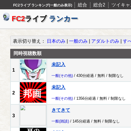
総合
総合2
ツイキャ
FC2ライブ ランキング(一般のみ表示)
FC2
ライブ
ランカー
表示切り替え：
日本のみ
|
一般のみ
|
アダルトのみ
|
す
同時視聴数順
未記入
1
一般
(その他)
/ 430分経過 /
無料
/
制限なし
未記入
2
一般
(その他)
/ 1356分経過 /
無料
/
制限なし
きてきて
3
一般
(雑談)
/ 145分経過 /
無料
/
制限なし