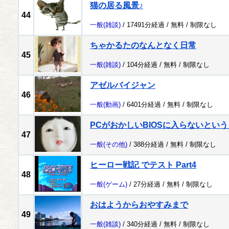
猫の居る風景♪
44
一般
(雑談)
/ 17491分経過 /
無料
/
制限なし
ちゃかるたのなんとなく日常
45
一般
(雑談)
/ 104分経過 /
無料
/
制限なし
アゼルバイジャン
46
一般
(動画)
/ 6401分経過 /
無料
/
制限なし
PCがおかしいBIOSに入らないとい
47
一般
(その他)
/ 388分経過 /
無料
/
制限なし
ヒーロー戦記 でテスト Part4
48
一般
(ゲーム)
/ 27分経過 /
無料
/
制限なし
おはようからおやすみまで
49
一般
(雑談)
/ 340分経過 /
無料
/
制限なし