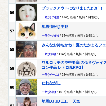
ブラックアウトになりました(;´Д｀)
56
一般
(その他)
/ 414分経過 /
無料
/
制限なし
地震情報@中野
57
一般
(その他)
/ 54分経過 /
無料
/
制限なし
みんなお待ちかね！夏のたかまるフェ
58
一般
(動画)
/ 114分経過 /
無料
/
制限なし
ワルロッチの空中要塞 の低音ヴォイ
コン作品 レトロ風RPG】
59
一般
(ゲーム)
/ 23分経過 /
無料
/
制限なし
たれながし
60
一般
(雑談)
/ 161分経過 /
無料
/
制限なし
地震DJ JD 工口 天気
61