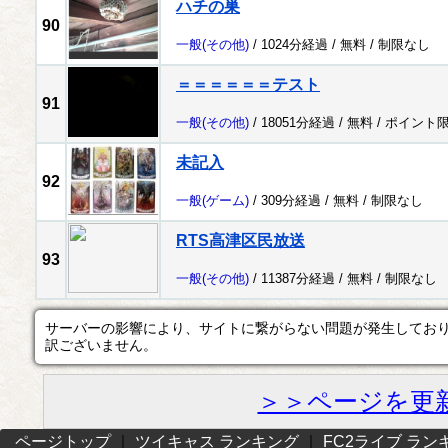
ハチの巣
90
一般
(その他)
/ 1024分経過 /
無料
/
制限なし
＝＝＝＝＝＝テスト
91
一般
(その他)
/ 18051分経過 /
無料
/
ポイント
未記入
92
一般
(ゲーム)
/ 309分経過 /
無料
/
制限なし
RTS高津区民放送
93
一般
(その他)
/ 11387分経過 /
無料
/
制限なし
サーバーの影響により、サイトに繋がらない問題が発生してお
訳ございません。
＞＞ページを更
ページトップ
｜
ツイキャス ランキング
｜
FC2ライブ ラン