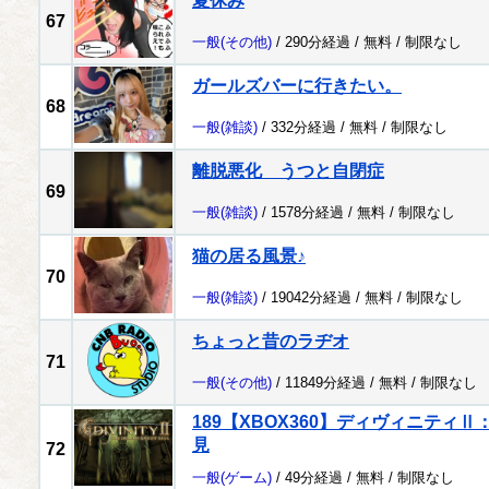
夏休み
67
一般
(その他)
/ 290分経過 /
無料
/
制限なし
ガールズバーに行きたい。
68
一般
(雑談)
/ 332分経過 /
無料
/
制限なし
離脱悪化 うつと自閉症
69
一般
(雑談)
/ 1578分経過 /
無料
/
制限なし
猫の居る風景♪
70
一般
(雑談)
/ 19042分経過 /
無料
/
制限なし
ちょっと昔のラヂオ
71
一般
(その他)
/ 11849分経過 /
無料
/
制限なし
189【XBOX360】ディヴィニティ
見
72
一般
(ゲーム)
/ 49分経過 /
無料
/
制限なし