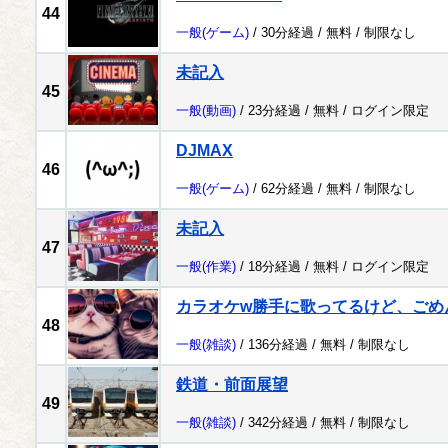
44
一般
(ゲーム)
/ 30分経過 /
無料
/
制限なし
未記入
45
一般
(動画)
/ 23分経過 /
無料
/
ログイン限定
DJMAX
46
一般
(ゲーム)
/ 62分経過 /
無料
/
制限なし
未記入
47
一般
(作業)
/ 18分経過 /
無料
/
ログイン限定
カラオケw勝手に歌ってるけど、ごめ
48
一般
(雑談)
/ 136分経過 /
無料
/
制限なし
鉄道・前面展望
49
一般
(雑談)
/ 342分経過 /
無料
/
制限なし