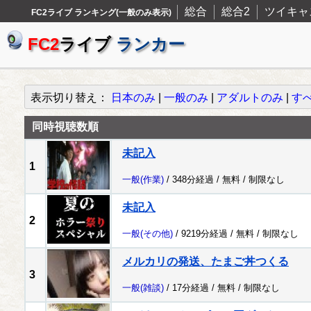
総合
総合2
ツイキャ
FC2ライブ ランキング(一般のみ表示)
FC2
ライブ
ランカー
表示切り替え：
日本のみ
|
一般のみ
|
アダルトのみ
|
す
同時視聴数順
未記入
1
一般
(作業)
/ 348分経過 /
無料
/
制限なし
未記入
2
一般
(その他)
/ 9219分経過 /
無料
/
制限なし
メルカリの発送、たまご丼つくる
3
一般
(雑談)
/ 17分経過 /
無料
/
制限なし