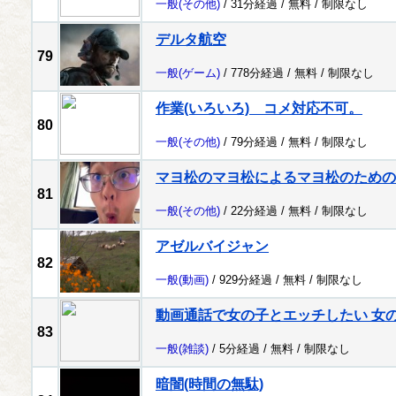
一般
(その他)
/ 31分経過 /
無料
/
制限なし
デルタ航空
79
一般
(ゲーム)
/ 778分経過 /
無料
/
制限なし
作業(いろいろ) コメ対応不可。
80
一般
(その他)
/ 79分経過 /
無料
/
制限なし
マヨ松のマヨ松によるマヨ松のための
81
一般
(その他)
/ 22分経過 /
無料
/
制限なし
アゼルバイジャン
82
一般
(動画)
/ 929分経過 /
無料
/
制限なし
動画通話で女の子とエッチしたい 女
83
一般
(雑談)
/ 5分経過 /
無料
/
制限なし
暗闇(時間の無駄)