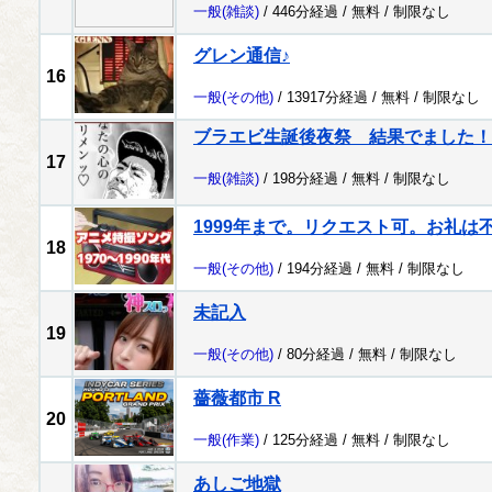
一般
(雑談)
/ 446分経過 /
無料
/
制限なし
グレン通信♪
16
一般
(その他)
/ 13917分経過 /
無料
/
制限なし
ブラエビ生誕後夜祭 結果でました！
17
一般
(雑談)
/ 198分経過 /
無料
/
制限なし
1999年まで。リクエスト可。お礼は
18
一般
(その他)
/ 194分経過 /
無料
/
制限なし
未記入
19
一般
(その他)
/ 80分経過 /
無料
/
制限なし
薔薇都市 R
20
一般
(作業)
/ 125分経過 /
無料
/
制限なし
あしご地獄