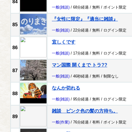
84
一般
(雑談)
/ 68分経過 /
無料
/
ポイント限定
『女性に限定』『適当に雑談』
85
一般
(雑談)
/ 22分経過 /
無料
/
ログイン限定
宜しくです
86
一般
(雑談)
/ 17分経過 /
無料
/
ログイン限定
マン国際 開くまで トラ??
87
一般
(雑談)
/ 46秒経過 /
無料
/
制限なし
なんか切れる
88
一般
(雑談)
/ 95分経過 /
無料
/
ログイン限定
雑談 ピンク色の髪の方待ち。
89
一般
(作業)
/ 76分経過 /
有料
/
ポイント限定