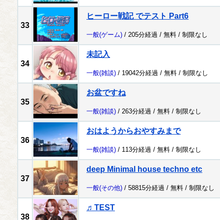
ヒーロー戦記 でテスト Part6
33
一般
(ゲーム)
/ 205分経過 /
無料
/
制限なし
未記入
34
一般
(雑談)
/ 19042分経過 /
無料
/
制限なし
お盆ですね
35
一般
(雑談)
/ 263分経過 /
無料
/
制限なし
おはようからおやすみまで
36
一般
(雑談)
/ 113分経過 /
無料
/
制限なし
deep Minimal house techno etc
37
一般
(その他)
/ 58815分経過 /
無料
/
制限なし
♬TEST
38