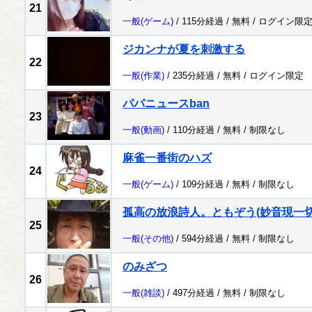
21
一般
(ゲーム)
/ 115分経過 /
無料
/
ログイン限
ジカンナが夏を刺激する
22
一般
(作業)
/ 235分経過 /
無料
/
ログイン限定
パパニュースban
23
一般
(動画)
/ 110分経過 /
無料
/
制限なし
麻雀一番街のハズ
24
一般
(ゲーム)
/ 109分経過 /
無料
/
制限なし
孤高の放浪詩人。ともぞう(妙音現一切
25
一般
(その他)
/ 594分経過 /
無料
/
制限なし
のみざつ
26
一般
(雑談)
/ 497分経過 /
無料
/
制限なし