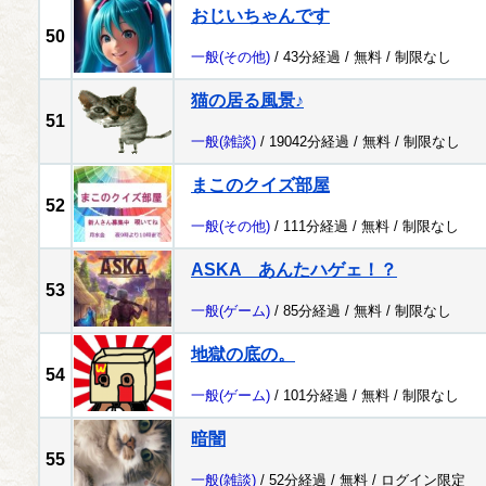
おじいちゃんです
50
一般
(その他)
/ 43分経過 /
無料
/
制限なし
猫の居る風景♪
51
一般
(雑談)
/ 19042分経過 /
無料
/
制限なし
まこのクイズ部屋
52
一般
(その他)
/ 111分経過 /
無料
/
制限なし
ASKA あんたハゲェ！？
53
一般
(ゲーム)
/ 85分経過 /
無料
/
制限なし
地獄の底の。
54
一般
(ゲーム)
/ 101分経過 /
無料
/
制限なし
暗闇
55
一般
(雑談)
/ 52分経過 /
無料
/
ログイン限定