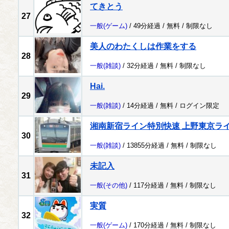
てきとう
27
一般
(ゲーム)
/ 49分経過 /
無料
/
制限なし
美人のわたくしは作業をする
28
一般
(雑談)
/ 32分経過 /
無料
/
制限なし
Hai.
29
一般
(雑談)
/ 14分経過 /
無料
/
ログイン限定
湘南新宿ライン特別快速 上野東京ラ
30
一般
(雑談)
/ 13855分経過 /
無料
/
制限なし
未記入
31
一般
(その他)
/ 117分経過 /
無料
/
制限なし
実質
32
一般
(ゲーム)
/ 170分経過 /
無料
/
制限なし