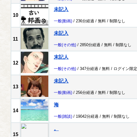
未記入
10
一般
(動画)
/ 236分経過 /
無料
/
制限なし
未記入
11
一般
(その他)
/ 2850分経過 /
無料
/
制限なし
末記人
12
一般
(その他)
/ 347分経過 /
無料
/
ログイン限
未記入
13
一般
(動画)
/ 256分経過 /
無料
/
制限なし
海
14
一般
(雑談)
/ 19042分経過 /
無料
/
制限なし
。
15