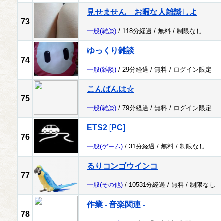
見せません お暇な人雑談しよ
73
一般
(雑談)
/ 118分経過 /
無料
/
制限なし
ゆっくり雑談
74
一般
(雑談)
/ 29分経過 /
無料
/
ログイン限定
こんばんは☆
75
一般
(雑談)
/ 79分経過 /
無料
/
ログイン限定
ETS2 [PC]
76
一般
(ゲーム)
/ 31分経過 /
無料
/
制限なし
るりコンゴウインコ
77
一般
(その他)
/ 10531分経過 /
無料
/
制限なし
作業 - 音楽関連 -
78