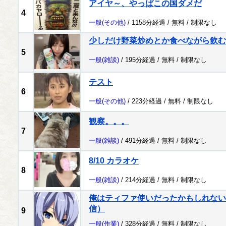
アイヤ～、やっぱこの国ダメだ
4
一般
(その他)
/ 1158分経過 /
無料
/
制限なし
少しだけ野菜炒めとか食べながら飲む
5
一般
(雑談)
/ 195分経過 /
無料
/
制限なし
テスト
6
一般
(その他)
/ 223分経過 /
無料
/
制限なし
観察。。。
7
一般
(雑談)
/ 491分経過 /
無料
/
制限なし
8/10 カラオケ
8
一般
(雑談)
/ 214分経過 /
無料
/
制限なし
俺はティファ使いだったかもしれない配
信）
9
一般
(作業)
/ 328分経過 /
無料
/
制限なし