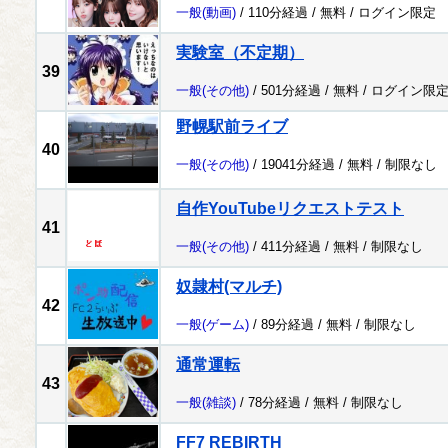
一般
(動画)
/ 110分経過 /
無料
/
ログイン限定
実験室（不定期）
39
一般
(その他)
/ 501分経過 /
無料
/
ログイン限
野幌駅前ライブ
40
一般
(その他)
/ 19041分経過 /
無料
/
制限なし
自作YouTubeリクエストテスト
41
一般
(その他)
/ 411分経過 /
無料
/
制限なし
奴隷村(マルチ)
42
一般
(ゲーム)
/ 89分経過 /
無料
/
制限なし
通常運転
43
一般
(雑談)
/ 78分経過 /
無料
/
制限なし
FF7 REBIRTH