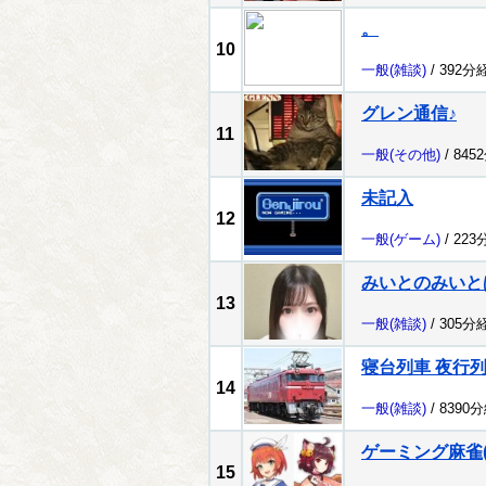
。
10
一般
(雑談)
/ 392分
グレン通信♪
11
一般
(その他)
/ 845
未記入
12
一般
(ゲーム)
/ 223
みいとのみいと
13
一般
(雑談)
/ 305分
寝台列車 夜行
14
一般
(雑談)
/ 8390
ゲーミング麻雀(ﾟ
15