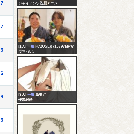
7
ジャイアンツ洗脳アニメ
7
[1人]
一般
FC2USER716797MPW
6
ウマ×めし
6
[3人]
一般
黒モグ
6
作業雑談
6