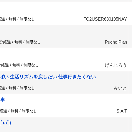
FC2USER630195NAY
経過 /
無料
/
制限なし
Pucho Plan
2分経過 /
無料
/
制限なし
げんじろう
分経過 /
無料
/
制限なし
ぱい 生活リズムを戻したい 仕事行きたくない
みいと
経過 /
無料
/
制限なし
列車
S.A T
分経過 /
無料
/
制限なし
ωﾟ)