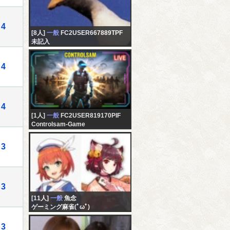
4
[8人]
一般
FC2USER667889TPF
未記入
4
4
[1人]
一般
FC2USER819170PIF
Controlsam-Game
3
3
[11人]
一般
魚念
ゲーミング麻雀(ﾟωﾟ)
3