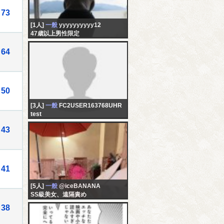
73
[1人]
一般
yyyyyyyyyy12
47歳以上男性限定
64
50
[3人]
一般
FC2USER163768UHR
test
43
41
[5人]
一般
@iceBANANA
SS級美女、遠隔責め
38