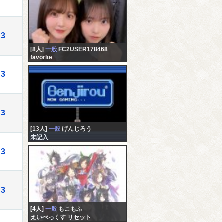
3
[8人]
一般
FC2USER178468
favorite
3
3
[13人]
一般
げんじろう
未記入
3
3
[4人]
一般
もこもふ
えいぺっくす リセット