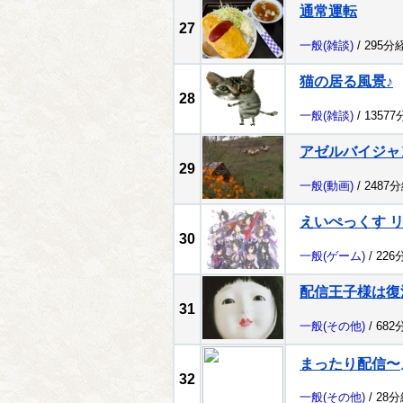
通常運転
27
一般
(雑談)
/ 295分
猫の居る風景♪
28
一般
(雑談)
/ 1357
アゼルバイジャ
29
一般
(動画)
/ 2487
えいぺっくす 
30
一般
(ゲーム)
/ 226
配信王子様は復
31
一般
(その他)
/ 682
まったり配信〜⸝
32
一般
(その他)
/ 28