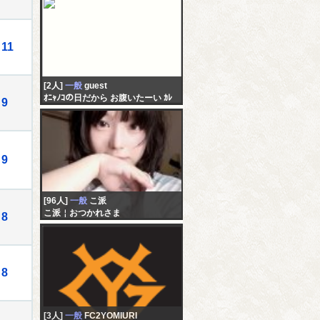
11
[2人]
一般
guest
ｵﾆｬﾉｺの日だから お腹いたーい ｶﾚ
9
のことめちゃくちゃ気になってる
し 諦めたくなーい
9
[96人]
一般
こ派
こ派￤おつかれさま
8
8
[3人]
一般
FC2YOMIURI