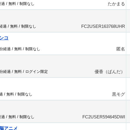
たかまる
経過 /
無料
/
制限なし
FC2USER163768UHR
分経過 /
無料
/
制限なし
ンコ
匿名
6分経過 /
無料
/
制限なし
優香（ぱんだ）
4分経過 /
無料
/
ログイン限定
黒モグ
過 /
無料
/
制限なし
FC2USER594645DWI
経過 /
無料
/
制限なし
脳アニメ