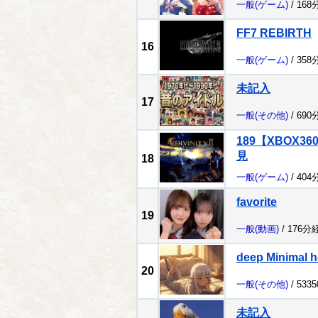
一般
(ゲーム)
/ 168
FF7 REBIRTH
16
一般
(ゲーム)
/ 358
未記入
17
一般
(その他)
/ 690
189【XBOX
見
18
一般
(ゲーム)
/ 404
favorite
19
一般
(動画)
/ 176分
deep Minimal h
20
一般
(その他)
/ 533
未記入