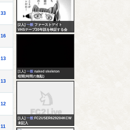
33
[2人]
一般
ファーストデイト
VHSテープ20年説を検証する会
16
13
[1人]
一般
naked skeleton
暗闇(時間の無駄)
13
12
[1人]
一般
FC2USER629204KCW
未記入
11