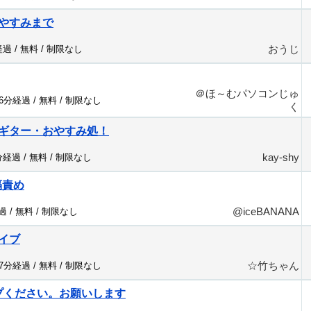
やすみまで
おうじ
経過 /
無料
/
制限なし
＠ほ～むパソコンじゅ
76分経過 /
無料
/
制限なし
く
ギター・おやすみ処！
kay-shy
分経過 /
無料
/
制限なし
隔責め
@iceBANANA
過 /
無料
/
制限なし
イブ
☆竹ちゃん
77分経過 /
無料
/
制限なし
プください。お願いします