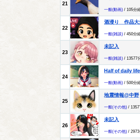
21
一般
(動画)
/ 105分
酒浸り 作品大
22
一般
(雑談)
/ 450分
未記入
23
一般
(雑談)
/ 1357
Half of daily life
24
一般
(動画)
/ 500分
地震情報@中野
25
一般
(その他)
/ 135
未記入
26
一般
(その他)
/ 297