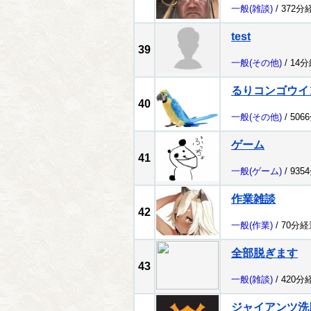
一般
(雑談)
/ 372分
test
39
一般
(その他)
/ 14
るりコンゴウイ
40
一般
(その他)
/ 506
ゲーム
41
一般
(ゲーム)
/ 935
作業雑談
42
一般
(作業)
/ 70分経
全部脱ぎます
43
一般
(雑談)
/ 420分
ジャイアンツ洗