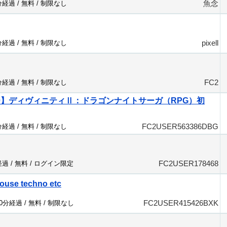
魚念
分経過 /
無料
/
制限なし
pixell
分経過 /
無料
/
制限なし
FC2
分経過 /
無料
/
制限なし
360】ディヴィニティⅡ：ドラゴンナイトサーガ（RPG）初
FC2USER563386DBG
分経過 /
無料
/
制限なし
FC2USER178468
経過 /
無料
/
ログイン限定
ouse techno etc
FC2USER415426BXK
50分経過 /
無料
/
制限なし