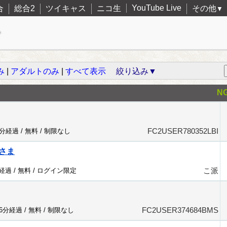
YouTube Live
合
総合2
ツイキャス
ニコ生
その他
▼
み
|
アダルトのみ
|
すべて表示
絞り込み▼
N
FC2USER780352LBI
4分経過 /
無料
/
制限なし
さま
こ派
分経過 /
無料
/
ログイン限定
FC2USER374684BMS
76分経過 /
無料
/
制限なし