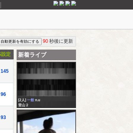
90
秒後に更新
G設定
新着ライブ
145
96
[2人]
一般
n.u
登山２
93