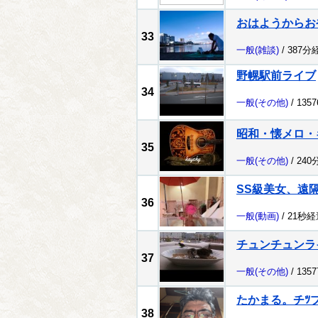
おはようからお
33
一般
(雑談)
/ 387分
野幌駅前ライブ
34
一般
(その他)
/ 135
昭和・懐メロ・
35
一般
(その他)
/ 240
SS級美女、遠
36
一般
(動画)
/ 21秒経
チュンチュンラ
37
一般
(その他)
/ 135
たかまる。チﾂ
38