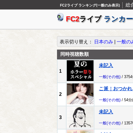
総
FC2ライブ ランキング(一般のみ表示)
FC2
ライブ
ランカー
表示切り替え：
日本のみ
|
一般の
同時視聴数順
未記入
1
一般
(その他)
/ 375
こ派￤おつかれ
2
一般
(その他)
/ 54
未記入
3
一般
(その他)
/ 135