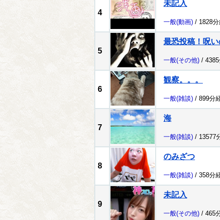
未記入
4
一般
(動画)
/ 1828
最恐投稿！呪い
5
一般
(その他)
/ 438
観察。。。
6
一般
(雑談)
/ 899分
海
7
一般
(雑談)
/ 1357
のみざつ
8
一般
(雑談)
/ 358分
未記入
9
一般
(その他)
/ 465