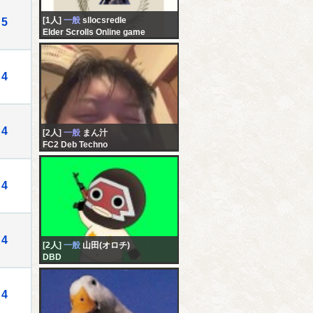
[1人]
一般
sllocsredle
5
Elder Scrolls Online game
4
4
[2人]
一般
まん汁
FC2 Deb Techno
4
4
[2人]
一般
山田(オロチ)
DBD
4