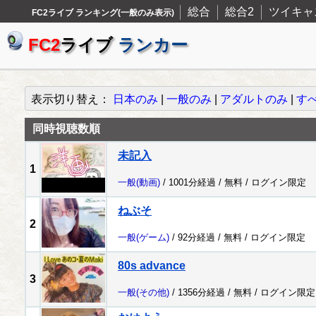
総合
総合2
ツイキャ
FC2ライブ ランキング(一般のみ表示)
FC2
ライブ
ランカー
表示切り替え：
日本のみ
|
一般のみ
|
アダルトのみ
|
す
同時視聴数順
未記入
1
一般
(動画)
/ 1001分経過 /
無料
/
ログイン限定
ねぶそ
2
一般
(ゲーム)
/ 92分経過 /
無料
/
ログイン限定
80s advance
3
一般
(その他)
/ 1356分経過 /
無料
/
ログイン限定