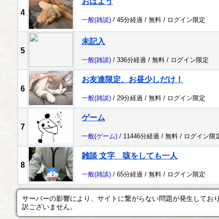
おはよう
4
一般
(雑談)
/ 45分経過 /
無料
/
ログイン限定
未記入
5
一般
(雑談)
/ 336分経過 /
無料
/
ログイン限定
お友達限定、お昼少しだけ！
6
一般
(雑談)
/ 29分経過 /
無料
/
ログイン限定
ゲーム
7
一般
(ゲーム)
/ 11446分経過 /
無料
/
ログイン限
雑談 文字 咳をしても一人
8
一般
(雑談)
/ 65分経過 /
無料
/
ログイン限定
サーバーの影響により、サイトに繋がらない問題が発生してお
訳ございません。