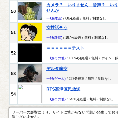
カメラ？ いりません 音声？ いり
せんか
50
一般
(雑談)
/ 88分経過 /
無料
/
制限なし
女性話そう
51
一般
(雑談)
/ 187分経過 /
無料
/
制限なし
＝＝＝＝＝＝テスト
52
一般
(その他)
/ 13094分経過 /
無料
/
ポイント
デルタ航空
53
一般
(ゲーム)
/ 227分経過 /
無料
/
制限なし
RTS高津区民放送
54
一般
(その他)
/ 6430分経過 /
無料
/
制限なし
サーバーの影響により、サイトに繋がらない問題が発生してお
訳ございません。