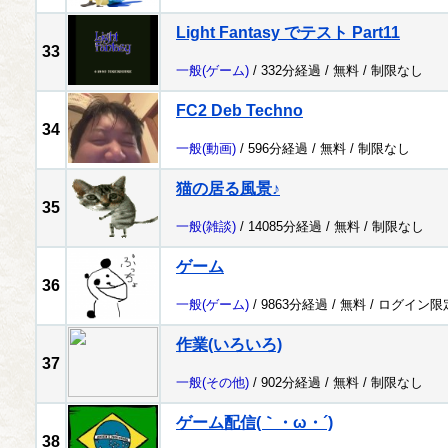
Light Fantasy でテスト Part11
33
一般
(ゲーム)
/ 332分経過 /
無料
/
制限なし
FC2 Deb Techno
34
一般
(動画)
/ 596分経過 /
無料
/
制限なし
猫の居る風景♪
35
一般
(雑談)
/ 14085分経過 /
無料
/
制限なし
ゲーム
36
一般
(ゲーム)
/ 9863分経過 /
無料
/
ログイン限
作業(いろいろ)
37
一般
(その他)
/ 902分経過 /
無料
/
制限なし
ゲーム配信(｀・ω・´)
38