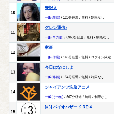
未記入
10
一般
(雑談)
/ 120分経過 /
無料
/
制限なし
グレン通信♪
11
一般
(その他)
/ 8960分経過 /
無料
/
制限なし
家事
12
一般
(作業)
/ 146分経過 /
無料
/
ログイン限定
今日はなにしよ
13
一般
(雑談)
/ 154分経過 /
無料
/
制限なし
ジャイアンツ洗脳アニメ
14
一般
(その他)
/ 567分経過 /
無料
/
制限なし
[#3] バイオハザード RE:4
15