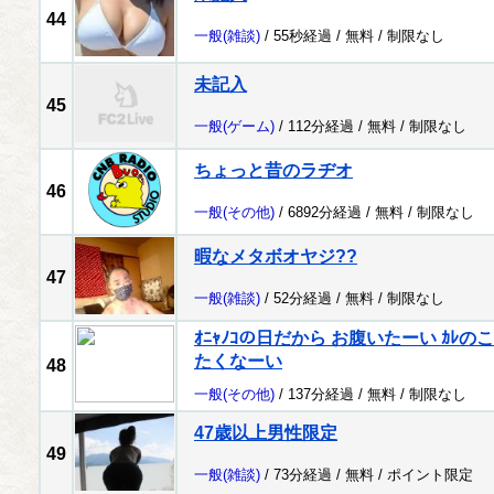
44
一般
(雑談)
/ 55秒経過 /
無料
/
制限なし
未記入
45
一般
(ゲーム)
/ 112分経過 /
無料
/
制限なし
ちょっと昔のラヂオ
46
一般
(その他)
/ 6892分経過 /
無料
/
制限なし
暇なメタボオヤジ??
47
一般
(雑談)
/ 52分経過 /
無料
/
制限なし
ｵﾆｬﾉｺの日だから お腹いたーい ｶ
たくなーい
48
一般
(その他)
/ 137分経過 /
無料
/
制限なし
47歳以上男性限定
49
一般
(雑談)
/ 73分経過 /
無料
/
ポイント限定