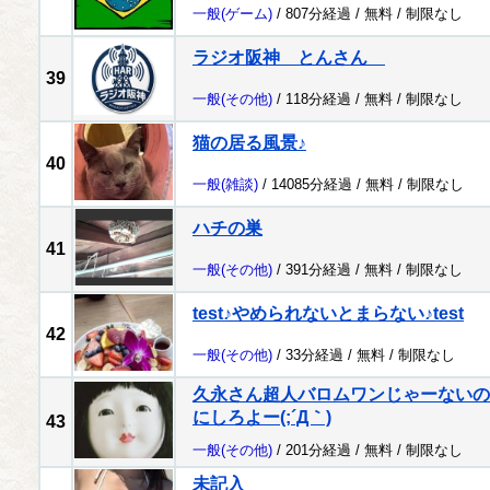
一般
(ゲーム)
/ 807分経過 /
無料
/
制限なし
ラジオ阪神 とんさん
39
一般
(その他)
/ 118分経過 /
無料
/
制限なし
猫の居る風景♪
40
一般
(雑談)
/ 14085分経過 /
無料
/
制限なし
ハチの巣
41
一般
(その他)
/ 391分経過 /
無料
/
制限なし
test♪やめられないとまらない♪test
42
一般
(その他)
/ 33分経過 /
無料
/
制限なし
久永さん超人バロムワンじゃーないの
にしろよー(;´Д｀)
43
一般
(その他)
/ 201分経過 /
無料
/
制限なし
未記入