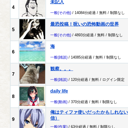
未記入
4
一般
(その他)
/ 14084分経過 /
無料
/
制限なし
最恐投稿！呪いの恐怖動画の世界
5
一般
(その他)
/ 4893分経過 /
無料
/
制限なし
海
6
一般
(雑談)
/ 14085分経過 /
無料
/
制限なし
観察。。。
7
一般
(雑談)
/ 120分経過 /
無料
/
ログイン限定
daily life
8
一般
(動画)
/ 370分経過 /
無料
/
制限なし
俺はティファ使いだったかもしれない配
信）
9
一般
(作業)
/ 63分経過 /
無料
/
制限なし