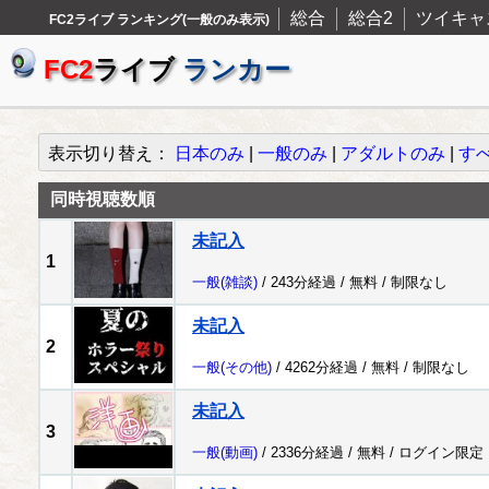
総合
総合2
ツイキャ
FC2ライブ ランキング(一般のみ表示)
FC2
ライブ
ランカー
表示切り替え：
日本のみ
|
一般のみ
|
アダルトのみ
|
す
同時視聴数順
未記入
1
一般
(雑談)
/ 243分経過 /
無料
/
制限なし
未記入
2
一般
(その他)
/ 4262分経過 /
無料
/
制限なし
未記入
3
一般
(動画)
/ 2336分経過 /
無料
/
ログイン限定