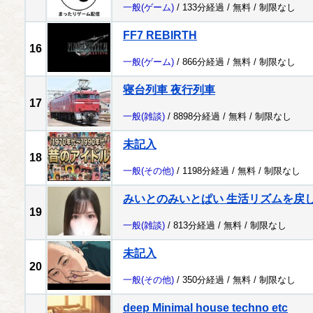
一般
(ゲーム)
/ 133分経過 /
無料
/
制限なし
FF7 REBIRTH
16
一般
(ゲーム)
/ 866分経過 /
無料
/
制限なし
寝台列車 夜行列車
17
一般
(雑談)
/ 8898分経過 /
無料
/
制限なし
未記入
18
一般
(その他)
/ 1198分経過 /
無料
/
制限なし
みいとのみいとぱい 生活リズムを戻
19
一般
(雑談)
/ 813分経過 /
無料
/
制限なし
未記入
20
一般
(その他)
/ 350分経過 /
無料
/
制限なし
deep Minimal house techno etc