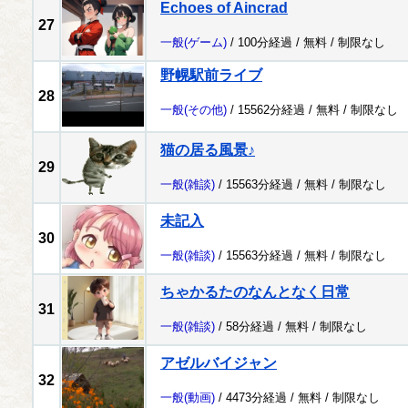
Echoes of Aincrad
27
一般
(ゲーム)
/ 100分経過 /
無料
/
制限なし
野幌駅前ライブ
28
一般
(その他)
/ 15562分経過 /
無料
/
制限なし
猫の居る風景♪
29
一般
(雑談)
/ 15563分経過 /
無料
/
制限なし
未記入
30
一般
(雑談)
/ 15563分経過 /
無料
/
制限なし
ちゃかるたのなんとなく日常
31
一般
(雑談)
/ 58分経過 /
無料
/
制限なし
アゼルバイジャン
32
一般
(動画)
/ 4473分経過 /
無料
/
制限なし