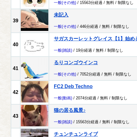
一般
(その他)
/ 15563分経過 /
無料
/
制限なし
未記入
39
一般
(その他)
/ 446分経過 /
無料
/
制限なし
サガスカーレットグレイス【1】始め
40
一般
(雑談)
/ 19分経過 /
無料
/
制限なし
るりコンゴウインコ
41
一般
(その他)
/ 7052分経過 /
無料
/
制限なし
FC2 Deb Techno
42
一般
(動画)
/ 2074分経過 /
無料
/
制限なし
猫の居る風景♪
43
一般
(雑談)
/ 15563分経過 /
無料
/
制限なし
チュンチュンライブ