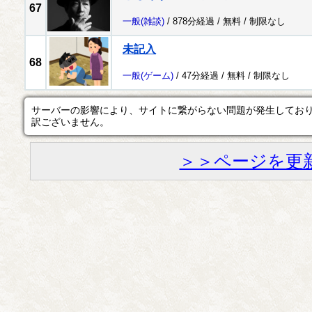
67
一般
(雑談)
/ 878分経過 /
無料
/
制限なし
未記入
68
一般
(ゲーム)
/ 47分経過 /
無料
/
制限なし
サーバーの影響により、サイトに繋がらない問題が発生してお
訳ございません。
＞＞ページを更