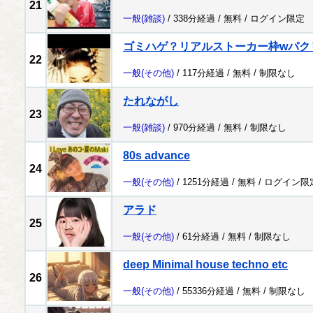
21
一般
(雑談)
/ 338分経過 /
無料
/
ログイン限定
ゴミハゲ？リアルストーカー枠wパク
22
一般
(その他)
/ 117分経過 /
無料
/
制限なし
たれながし
23
一般
(雑談)
/ 970分経過 /
無料
/
制限なし
80s advance
24
一般
(その他)
/ 1251分経過 /
無料
/
ログイン限
アラド
25
一般
(その他)
/ 61分経過 /
無料
/
制限なし
deep Minimal house techno etc
26
一般
(その他)
/ 55336分経過 /
無料
/
制限なし