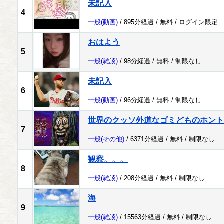
未記入
4
一般
(動画)
/ 895分経過 /
無料
/
ログイン限定
おはよう
5
一般
(雑談)
/ 98分経過 /
無料
/
制限なし
未記入
6
一般
(動画)
/ 96分経過 /
無料
/
制限なし
世界のクッソ外道なゴミどものホント
7
一般
(その他)
/ 6371分経過 /
無料
/
制限なし
観察。。。
8
一般
(雑談)
/ 208分経過 /
無料
/
制限なし
海
9
一般
(雑談)
/ 15563分経過 /
無料
/
制限なし