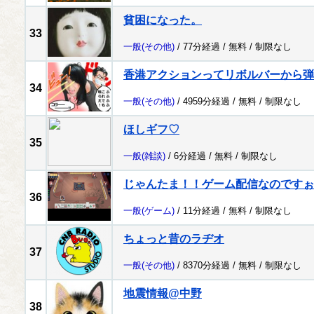
貧困になった。
33
一般
(その他)
/ 77分経過 /
無料
/
制限なし
香港アクションってリボルバーから弾
34
一般
(その他)
/ 4959分経過 /
無料
/
制限なし
ほしギフ♡
35
一般
(雑談)
/ 6分経過 /
無料
/
制限なし
じゃんたま！！ゲーム配信なのですぉ～！
36
一般
(ゲーム)
/ 11分経過 /
無料
/
制限なし
ちょっと昔のラヂオ
37
一般
(その他)
/ 8370分経過 /
無料
/
制限なし
地震情報@中野
38