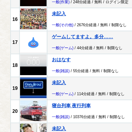
一般
(作業)
/ 248分経過 /
無料
/
ログイン限定
未記入
16
一般
(その他)
/ 2676分経過 /
無料
/
制限なし
ゲームしてますよ。多分……
17
一般
(ゲーム)
/ 44分経過 /
無料
/
制限なし
おはなす
18
一般
(雑談)
/ 55分経過 /
無料
/
制限なし
未記入
19
一般
(ゲーム)
/ 114分経過 /
無料
/
制限なし
寝台列車 夜行列車
20
一般
(雑談)
/ 10376分経過 /
無料
/
制限なし
未記入