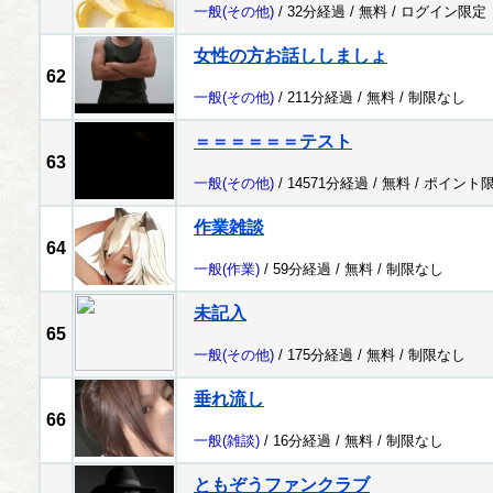
一般
(その他)
/ 32分経過 /
無料
/
ログイン限定
女性の方お話ししましょ
62
一般
(その他)
/ 211分経過 /
無料
/
制限なし
＝＝＝＝＝＝テスト
63
一般
(その他)
/ 14571分経過 /
無料
/
ポイント
作業雑談
64
一般
(作業)
/ 59分経過 /
無料
/
制限なし
未記入
65
一般
(その他)
/ 175分経過 /
無料
/
制限なし
垂れ流し
66
一般
(雑談)
/ 16分経過 /
無料
/
制限なし
ともぞうファンクラブ