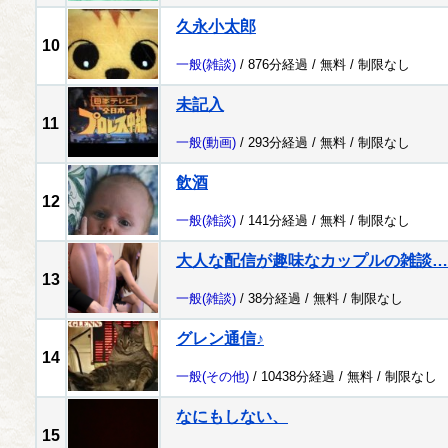
久永小太郎
10
一般
(雑談)
/ 876分経過 /
無料
/
制限なし
未記入
11
一般
(動画)
/ 293分経過 /
無料
/
制限なし
飲酒
12
一般
(雑談)
/ 141分経過 /
無料
/
制限なし
大人な配信が趣味なカップルの雑談…
13
一般
(雑談)
/ 38分経過 /
無料
/
制限なし
グレン通信♪
14
一般
(その他)
/ 10438分経過 /
無料
/
制限なし
なにもしない、
15