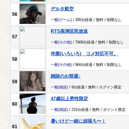
デルタ航空
56
一般
(ゲーム)
/ 285分経過 /
無料
/
制限なし
RTS高津区民放送
57
一般
(その他)
/ 7908分経過 /
無料
/
制限なし
作業(いろいろ) コメ対応不可。
58
一般
(その他)
/ 966分経過 /
無料
/
制限なし
雑談のお部屋♪
59
一般
(雑談)
/ 9分経過 /
無料
/
ログイン限定
47歳以上男性限定
60
一般
(雑談)
/ 215分経過 /
無料
/
ポイント限定
暑いけど一緒に頑張ろ〜！
61