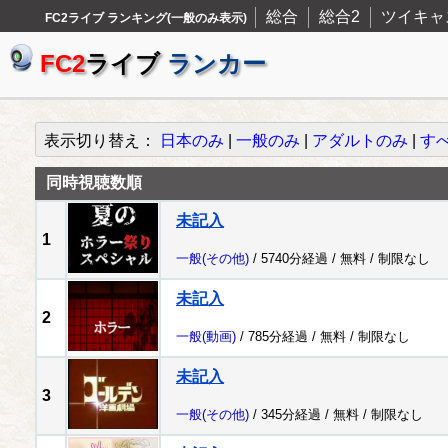
総合
総合2
ツイキャ
FC2ライブ ランキング(一般のみ表示)
FC2
ライブ
ランカー
表示切り替え：
日本のみ
|
一般のみ
|
アダルトのみ
|
す
同時視聴数順
未記入
1
一般
(その他)
/ 5740分経過 /
無料
/
制限なし
未記入
2
一般
(動画)
/ 785分経過 /
無料
/
制限なし
未記入
3
一般
(その他)
/ 345分経過 /
無料
/
制限なし