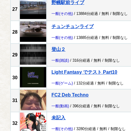
野幌駅前ライブ
27
一般
(その他)
/ 13884分経過 /
無料
/
制限なし
チュンチュンライブ
28
一般
(その他)
/ 13885分経過 /
無料
/
制限なし
登山２
29
一般
(雑談)
/ 316分経過 /
無料
/
制限なし
Light Fantasy でテスト Part10
30
一般
(ゲーム)
/ 132分経過 /
無料
/
制限なし
FC2 Deb Techno
31
一般
(動画)
/ 396分経過 /
無料
/
制限なし
未記入
32
一般
(その他)
/ 3280分経過 /
無料
/
制限なし