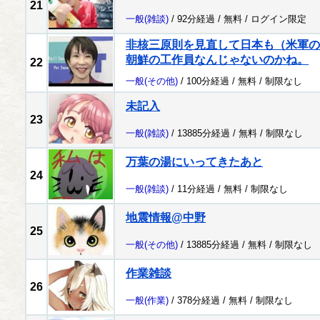
21
一般
(雑談)
/ 92分経過 /
無料
/
ログイン限定
非核三原則を見直して日本も（米軍の
朝鮮の工作員なんじゃないのかね。
22
一般
(その他)
/ 100分経過 /
無料
/
制限なし
未記入
23
一般
(雑談)
/ 13885分経過 /
無料
/
制限なし
万葉の湯にいってきたあと
24
一般
(雑談)
/ 11分経過 /
無料
/
制限なし
地震情報@中野
25
一般
(その他)
/ 13885分経過 /
無料
/
制限なし
作業雑談
26
一般
(作業)
/ 378分経過 /
無料
/
制限なし