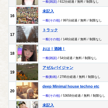
一般
(雑談)
/ 612分経過 /
無料
/
制限なし
未記入
16
一般
(その他)
/ 997分経過 /
無料
/
制限なし
トラック
17
一般
(その他)
/ 148分経過 /
無料
/
制限なし
おは！酒雑！
18
一般
(雑談)
/ 54分経過 /
無料
/
制限なし
アゼルバイジャン
19
一般
(動画)
/ 2795分経過 /
無料
/
制限なし
deep Minimal house techno etc
20
一般
(その他)
/ 53658分経過 /
無料
/
制限なし
未記入