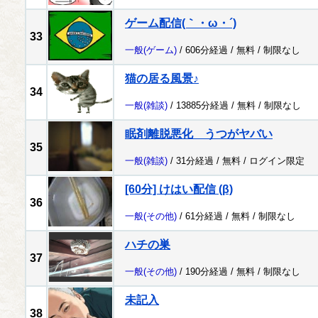
ゲーム配信(｀・ω・´)
33
一般
(ゲーム)
/ 606分経過 /
無料
/
制限なし
猫の居る風景♪
34
一般
(雑談)
/ 13885分経過 /
無料
/
制限なし
眠剤離脱悪化 うつがヤバい
35
一般
(雑談)
/ 31分経過 /
無料
/
ログイン限定
[60分] けはい配信 (β)
36
一般
(その他)
/ 61分経過 /
無料
/
制限なし
ハチの巣
37
一般
(その他)
/ 190分経過 /
無料
/
制限なし
未記入
38