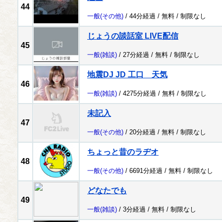
44
一般
(その他)
/ 44分経過 /
無料
/
制限なし
じょうの談話室 LIVE配信
45
一般
(雑談)
/ 27分経過 /
無料
/
制限なし
地震DJ JD 工口 天気
46
一般
(雑談)
/ 4275分経過 /
無料
/
制限なし
未記入
47
一般
(その他)
/ 20分経過 /
無料
/
制限なし
ちょっと昔のラヂオ
48
一般
(その他)
/ 6691分経過 /
無料
/
制限なし
どなたでも
49
一般
(雑談)
/ 3分経過 /
無料
/
制限なし