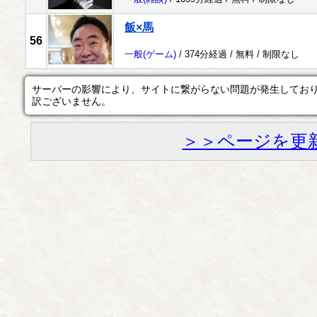
飯×馬
56
一般
(ゲーム)
/ 374分経過 /
無料
/
制限なし
サーバーの影響により、サイトに繋がらない問題が発生してお
訳ございません。
＞＞ページを更