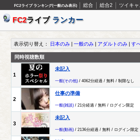
総合
総合2
ツイキャ
FC2ライブ ランキング(一般のみ表示)
FC2
ライブ
ランカー
表示切り替え：
日本のみ
|
一般のみ
|
アダルトのみ
|
す
同時視聴数順
未記入
1
一般
(その他)
/ 4062分経過 /
無料
/
制限なし
仕事の準備
2
一般
(雑談)
/ 21分経過 /
無料
/
ログイン限定
未記入
3
一般
(動画)
/ 2136分経過 /
無料
/
ログイン限定