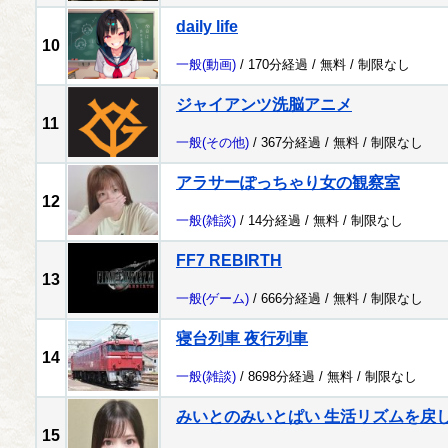
daily life
10
一般
(動画)
/ 170分経過 /
無料
/
制限なし
ジャイアンツ洗脳アニメ
11
一般
(その他)
/ 367分経過 /
無料
/
制限なし
アラサーぽっちゃり女の観察室
12
一般
(雑談)
/ 14分経過 /
無料
/
制限なし
FF7 REBIRTH
13
一般
(ゲーム)
/ 666分経過 /
無料
/
制限なし
寝台列車 夜行列車
14
一般
(雑談)
/ 8698分経過 /
無料
/
制限なし
みいとのみいとぱい 生活リズムを戻
15