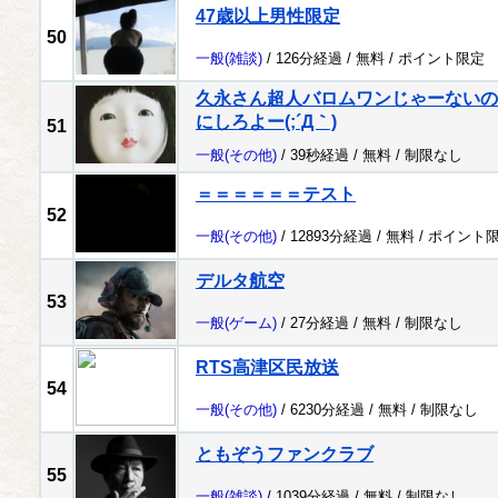
47歳以上男性限定
50
一般
(雑談)
/ 126分経過 /
無料
/
ポイント限定
久永さん超人バロムワンじゃーないの
にしろよー(;´Д｀)
51
一般
(その他)
/ 39秒経過 /
無料
/
制限なし
＝＝＝＝＝＝テスト
52
一般
(その他)
/ 12893分経過 /
無料
/
ポイント
デルタ航空
53
一般
(ゲーム)
/ 27分経過 /
無料
/
制限なし
RTS高津区民放送
54
一般
(その他)
/ 6230分経過 /
無料
/
制限なし
ともぞうファンクラブ
55
一般
(雑談)
/ 1039分経過 /
無料
/
制限なし