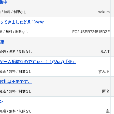
集中
sakura
 /
無料
/
制限なし
きました(;´Д｀)ﾊｧﾊｧ
FC2USER724515DZF
過 /
無料
/
制限なし
列車
S.A T
分経過 /
無料
/
制限なし
ーム配信なのですぉ～！！(*ﾉωﾉ)「仮」
すみる
分経過 /
無料
/
制限なし
お礼は不要です。
匿名
分経過 /
無料
/
制限なし
ン
主
分経過 /
無料
/
制限なし