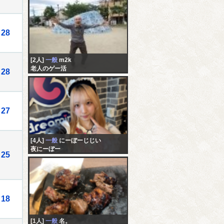
28
[2人]
一般
m2k
老人のゲー活
28
27
[4人]
一般
にーぼーじじい
夜にーぼー
25
18
[1人]
一般
名。