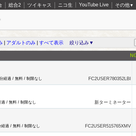
YouTube Live
合
総合2
ツイキャス
ニコ生
その他
▼
み
|
アダルトのみ
|
すべて表示
絞り込み▼
N
FC2USER780352LBI
3分経過 /
無料
/
制限なし
新ターミネーター
経過 /
無料
/
制限なし
FC2USER515765XMV
分経過 /
無料
/
制限なし