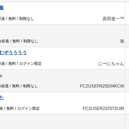
飯
真田進一™️
経過 /
無料
/
制限なし
海
6分経過 /
無料
/
制限なし
むぞうううう
にーにちゃん
経過 /
無料
/
ログイン限定
ル
FC2USER629204KCW
分経過 /
無料
/
制限なし
た
FC2USER237072UIR
過 /
無料
/
ログイン限定