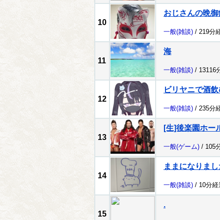
おじさんの晩御
10
一般
(雑談)
/ 219分
海
11
一般
(雑談)
/ 1311
ビリヤニで酒飲
12
一般
(雑談)
/ 235分
[生]後楽園ホー
13
一般
(ゲーム)
/ 105
ままになりまし
14
一般
(雑談)
/ 10分経
.
15