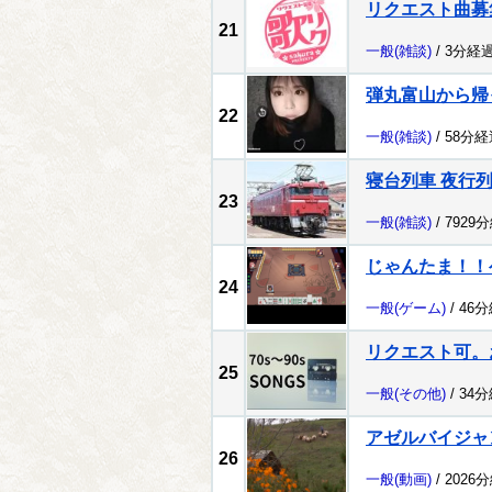
リクエスト曲募
21
一般
(雑談)
/ 3分経過
弾丸富山から帰って
22
一般
(雑談)
/ 58分経
寝台列車 夜行
23
一般
(雑談)
/ 7929
じゃんたま！！ゲ
24
一般
(ゲーム)
/ 46
リクエスト可。
25
一般
(その他)
/ 34
アゼルバイジャ
26
一般
(動画)
/ 2026