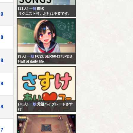
[11人]
一般
匿名
9
リクエスト可。お礼は不要です。
8
[9人]
一般
FC2USER604375PDB
8
Half of daily life
8
[26人]
一般
元祖ハイグレードさす
8
け
さすけは男の決断しました 明後
日から新小岩から静岡迄の徒歩配
信に行きます
7