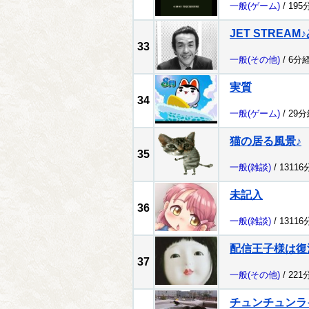
一般
(ゲーム)
/ 195
JET STREA
33
一般
(その他)
/ 6分
実質
34
一般
(ゲーム)
/ 29
猫の居る風景♪
35
一般
(雑談)
/ 1311
未記入
36
一般
(雑談)
/ 1311
配信王子様は復
37
一般
(その他)
/ 221
チュンチュンラ