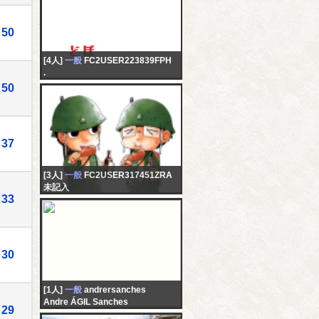
50
[4人]
一般
FC2USER223839FPH
.
50
37
[3人]
一般
FC2USER317451ZRA
未記入
33
30
[1人]
一般
andrersanches
Andre ÁGIL Sanches
29