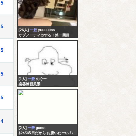
5
5
[26人]
一般
yuuuuuna
サブノーティカする！第一回目
5
5
[1人]
一般
のぐー
楽器練習風景
5
4
[2人]
一般
guest
ｵﾆｬﾉｺの日だから お腹いたーい ｶﾚ