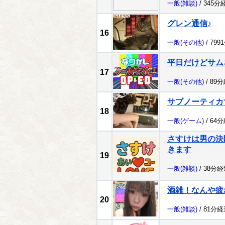
一般
(雑談)
/ 345分
グレン通信♪
16
一般
(その他)
/ 799
平日だけどサム
17
一般
(その他)
/ 89
サブノーティカ
18
一般
(ゲーム)
/ 64
さすけは男の決
きます
19
一般
(雑談)
/ 38分経
酒雑！なんや疲
20
一般
(雑談)
/ 81分経