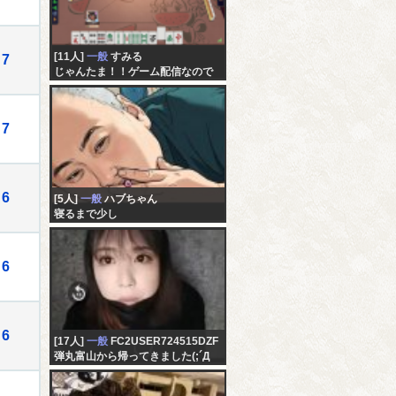
[11人]
一般
すみる
7
じゃんたま！！ゲーム配信なので
すぉ～！！(*ﾉωﾉ)「仮」
7
6
[5人]
一般
ハブちゃん
寝るまで少し
6
6
[17人]
一般
FC2USER724515DZF
弾丸富山から帰ってきました(;´Д
｀)ﾊｧﾊｧ