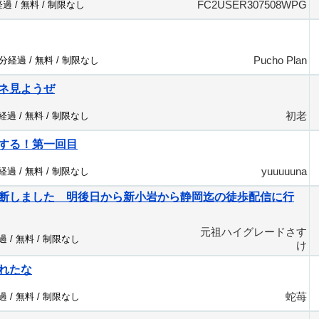
FC2USER307508WPG
経過 /
無料
/
制限なし
Pucho Plan
1分経過 /
無料
/
制限なし
ネ見ようぜ
初老
分経過 /
無料
/
制限なし
する！第一回目
yuuuuuna
分経過 /
無料
/
制限なし
断しました 明後日から新小岩から静岡迄の徒歩配信に行
元祖ハイグレードさす
過 /
無料
/
制限なし
け
れたな
蛇苺
過 /
無料
/
制限なし