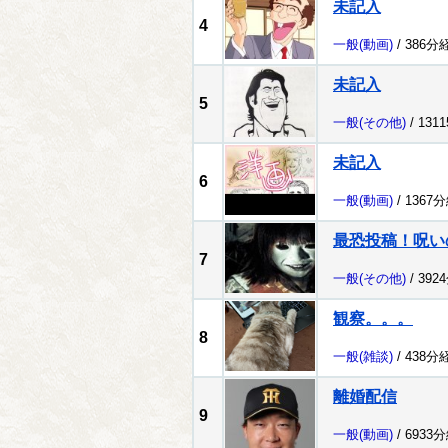
未記入
4
一般
(動画)
/ 386分
未記入
5
一般
(その他)
/ 131
未記入
6
一般
(動画)
/ 1367
最恐投稿！呪い
7
一般
(その他)
/ 392
観察。。。
8
一般
(雑談)
/ 438分
離婚配信
9
一般
(動画)
/ 6933