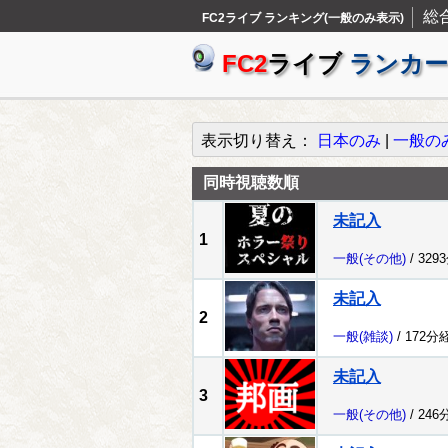
総
FC2ライブ ランキング(一般のみ表示)
FC2
ライブ
ランカー
表示切り替え：
日本のみ
|
一般の
同時視聴数順
未記入
1
一般
(その他)
/ 329
未記入
2
一般
(雑談)
/ 172分
未記入
3
一般
(その他)
/ 246