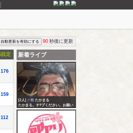
90
秒後に更新
G設定
新着ライブ
176
159
[2人]
一般
たかまる
たかまる。チﾂプください。お願い
します
112