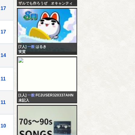
ザルでも作ろうぜ オキャンティ
17
17
[7人]
一般
はるき
実質
14
11
[1人]
一般
FC2USER320337AHN
未記入
11
10