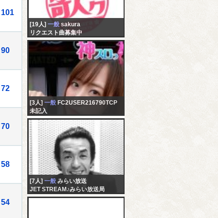
101
[19人]
一般
sakura
リクエスト曲募集中
90
72
[3人]
一般
FC2USER216790TCP
未記入
70
58
[7人]
一般
みらい放送
JET STREAM♪みらい放送局
54