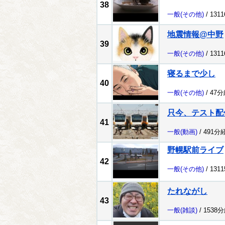
38
一般
(その他)
/ 131
地震情報@中野
39
一般
(その他)
/ 131
寝るまで少し
40
一般
(その他)
/ 47
只今、テスト配
41
一般
(動画)
/ 491分
野幌駅前ライブ
42
一般
(その他)
/ 131
たれながし
43
一般
(雑談)
/ 1538