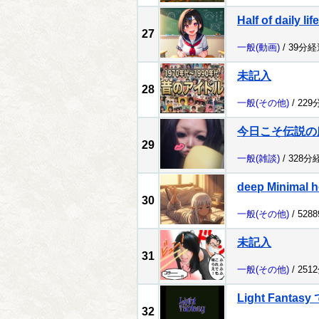
Half of daily life
27
一般
(動画)
/ 39分経
未記入
28
一般
(その他)
/ 229
今日こそ伝説の
29
一般
(雑談)
/ 328分
deep Minimal h
30
一般
(その他)
/ 528
未記入
31
一般
(その他)
/ 251
Light Fantas
32