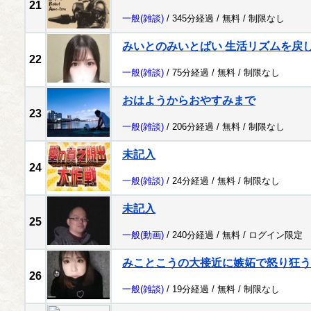
21
一般
(雑談)
/ 345分経過 /
無料
/
制限なし
みいとのみいとぱい 生活リズムを戻
22
一般
(雑談)
/ 75分経過 /
無料
/
制限なし
おはようからおやすみまで
23
一般
(雑談)
/ 206分経過 /
無料
/
制限なし
未記入
24
一般
(雑談)
/ 24分経過 /
無料
/
制限なし
未記入
25
一般
(動画)
/ 240分経過 /
無料
/
ログイン限定
みことこうの大接近に嫉妬で怒り狂う
26
一般
(雑談)
/ 19分経過 /
無料
/
制限なし