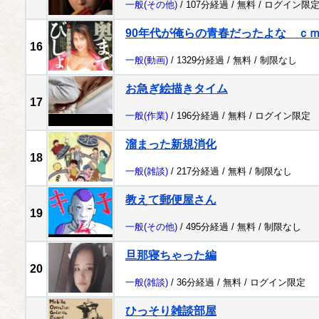
一般
(その他)
/ 107分経過 /
無料
/
ログイン限
90年代が俺らの青春だったよな ｃ
16
一般
(動画)
/ 1329分経過 /
無料
/
制限なし
お急ぎ絵描きタイム
17
一般
(作業)
/ 196分経過 /
無料
/
ログイン限定
溜まった新規消化
18
一般
(雑談)
/ 217分経過 /
無料
/
制限なし
教えて郵便屋さん
19
一般
(その他)
/ 495分経過 /
無料
/
制限なし
旦那寝ちゃった編
20
一般
(雑談)
/ 36分経過 /
無料
/
ログイン限定
ひっそり雑談部屋