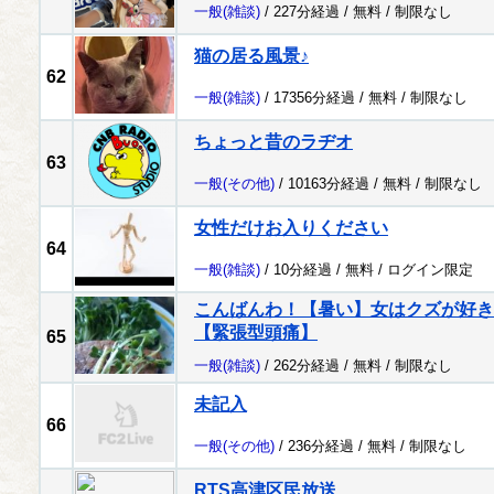
一般
(雑談)
/ 227分経過 /
無料
/
制限なし
猫の居る風景♪
62
一般
(雑談)
/ 17356分経過 /
無料
/
制限なし
ちょっと昔のラヂオ
63
一般
(その他)
/ 10163分経過 /
無料
/
制限なし
女性だけお入りください
64
一般
(雑談)
/ 10分経過 /
無料
/
ログイン限定
こんばんわ！【暑い】女はクズが好き
【緊張型頭痛】
65
一般
(雑談)
/ 262分経過 /
無料
/
制限なし
未記入
66
一般
(その他)
/ 236分経過 /
無料
/
制限なし
RTS高津区民放送