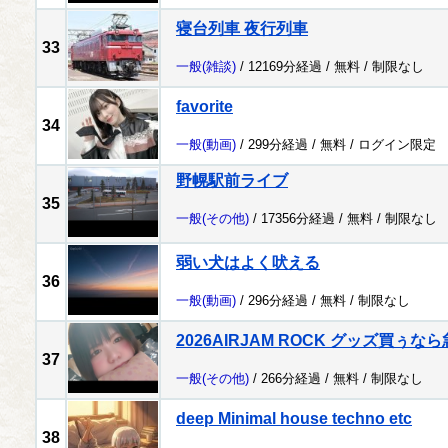
寝台列車 夜行列車
33
一般
(雑談)
/ 12169分経過 /
無料
/
制限なし
favorite
34
一般
(動画)
/ 299分経過 /
無料
/
ログイン限定
野幌駅前ライブ
35
一般
(その他)
/ 17356分経過 /
無料
/
制限なし
弱い犬はよく吠える
36
一般
(動画)
/ 296分経過 /
無料
/
制限なし
2026AIRJAM ROCK グッズ買ぅ
37
一般
(その他)
/ 266分経過 /
無料
/
制限なし
deep Minimal house techno etc
38