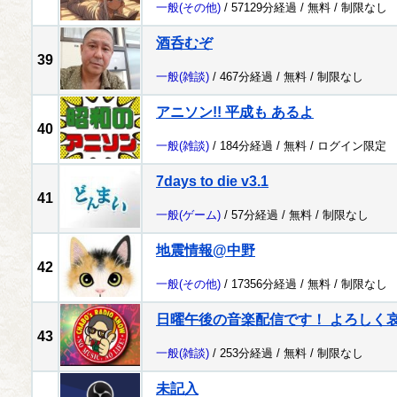
一般
(その他)
/ 57129分経過 /
無料
/
制限なし
酒呑むぞ
39
一般
(雑談)
/ 467分経過 /
無料
/
制限なし
アニソン!! 平成も あるよ
40
一般
(雑談)
/ 184分経過 /
無料
/
ログイン限定
7days to die v3.1
41
一般
(ゲーム)
/ 57分経過 /
無料
/
制限なし
地震情報@中野
42
一般
(その他)
/ 17356分経過 /
無料
/
制限なし
日曜午後の音楽配信です！ よろしく哀愁 
43
一般
(雑談)
/ 253分経過 /
無料
/
制限なし
未記入