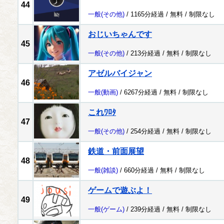
44
一般
(その他)
/ 1165分経過 /
無料
/
制限なし
おじいちゃんです
45
一般
(その他)
/ 213分経過 /
無料
/
制限なし
アゼルバイジャン
46
一般
(動画)
/ 6267分経過 /
無料
/
制限なし
これﾜﾛﾀ
47
一般
(その他)
/ 254分経過 /
無料
/
制限なし
鉄道・前面展望
48
一般
(雑談)
/ 660分経過 /
無料
/
制限なし
ゲームで遊ぶよ！
49
一般
(ゲーム)
/ 239分経過 /
無料
/
制限なし