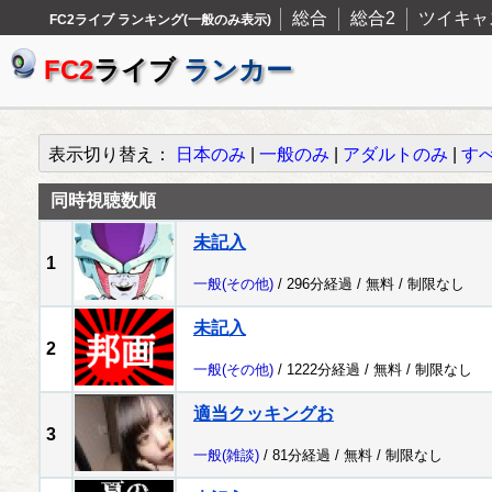
総合
総合2
ツイキャ
FC2ライブ ランキング(一般のみ表示)
FC2
ライブ
ランカー
表示切り替え：
日本のみ
|
一般のみ
|
アダルトのみ
|
す
同時視聴数順
未記入
1
一般
(その他)
/ 296分経過 /
無料
/
制限なし
未記入
2
一般
(その他)
/ 1222分経過 /
無料
/
制限なし
適当クッキングお
3
一般
(雑談)
/ 81分経過 /
無料
/
制限なし