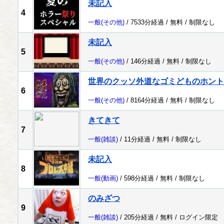
未記入
4
一般
(その他)
/ 7533分経過 /
無料
/
制限なし
未記入
5
一般
(その他)
/ 146分経過 /
無料
/
制限なし
世界のクッソ外道なゴミどものホント
6
一般
(その他)
/ 8164分経過 /
無料
/
制限なし
きてきて
7
一般
(雑談)
/ 11分経過 /
無料
/
制限なし
未記入
8
一般
(動画)
/ 598分経過 /
無料
/
制限なし
のみざつ
9
一般
(雑談)
/ 205分経過 /
無料
/
ログイン限定