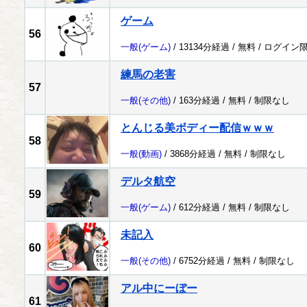
ゲーム
56
一般
(ゲーム)
/ 13134分経過 /
無料
/
ログイン
練馬の老害
57
一般
(その他)
/ 163分経過 /
無料
/
制限なし
とんじる美ボディー配信ｗｗｗ
58
一般
(動画)
/ 3868分経過 /
無料
/
制限なし
デルタ航空
59
一般
(ゲーム)
/ 612分経過 /
無料
/
制限なし
未記入
60
一般
(その他)
/ 6752分経過 /
無料
/
制限なし
アル中にーぼー
61