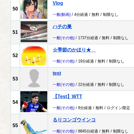
Vlog
50
一般
(動画)
/ 4分経過 /
無料
/
制限なし
ハチの巣
51
一般
(その他)
/ 1737分経過 /
無料
/
制限なし
☆季節のかほり★
52
一般
(その他)
/ 19分経過 /
無料
/
制限なし
test
53
一般
(その他)
/ 22分経過 /
無料
/
制限なし
【Test】WTT
54
一般
(その他)
/ 8分経過 /
無料
/
ログイン限定
るりコンゴウインコ
55
一般
(その他)
/ 8845分経過 /
無料
/
制限なし