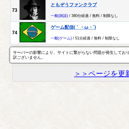
ともぞうファンクラブ
73
一般
(雑談)
/ 380分経過 /
無料
/
制限なし
ゲーム配信(｀・ω・´)
74
一般
(ゲーム)
/ 51分経過 /
無料
/
制限なし
サーバーの影響により、サイトに繋がらない問題が発生してお
訳ございません。
＞＞ページを更