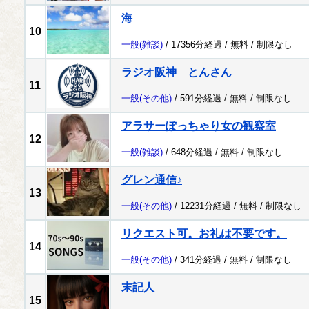
海
10
一般
(雑談)
/ 17356分経過 /
無料
/
制限なし
ラジオ阪神 とんさん
11
一般
(その他)
/ 591分経過 /
無料
/
制限なし
アラサーぽっちゃり女の観察室
12
一般
(雑談)
/ 648分経過 /
無料
/
制限なし
グレン通信♪
13
一般
(その他)
/ 12231分経過 /
無料
/
制限なし
リクエスト可。お礼は不要です。
14
一般
(その他)
/ 341分経過 /
無料
/
制限なし
末記人
15