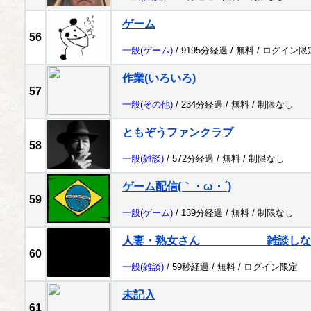
ゲーム
56
一般
(ゲーム)
/ 9195分経過 /
無料
/
ログイン限
作業(いろいろ)
57
一般
(その他)
/ 234分経過 /
無料
/
制限なし
ともぞうファンクラブ
58
一般
(雑談)
/ 572分経過 /
無料
/
制限なし
ゲーム配信(｀・ω・´)
59
一般
(ゲーム)
/ 139分経過 /
無料
/
制限なし
人妻・熟女さん 雑談しな
60
一般
(雑談)
/ 59秒経過 /
無料
/
ログイン限定
未記入
61