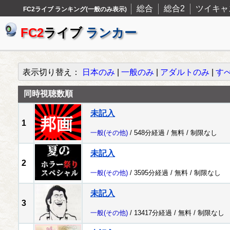
総合
総合2
ツイキャ
FC2ライブ ランキング(一般のみ表示)
FC2
ライブ
ランカー
表示切り替え：
日本のみ
|
一般のみ
|
アダルトのみ
|
す
同時視聴数順
未記入
1
一般
(その他)
/ 548分経過 /
無料
/
制限なし
未記入
2
一般
(その他)
/ 3595分経過 /
無料
/
制限なし
未記入
3
一般
(その他)
/ 13417分経過 /
無料
/
制限なし