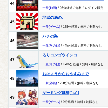
44
一般
(動画)
/ 95分経過 /
無料
/
ログイン限定
地獄の底の。
45
一般
(ゲーム)
/ 188分経過 /
無料
/
制限なし
ハチの巣
46
一般
(その他)
/ 445分経過 /
無料
/
制限なし
るりコンゴウインコ
47
一般
(その他)
/ 4906分経過 /
無料
/
制限なし
おはようからおやすみまで
48
一般
(雑談)
/ 228分経過 /
無料
/
制限なし
ゲーミング麻雀(ﾟωﾟ)
49
一般
(ゲーム)
/ 9分経過 /
無料
/
制限なし