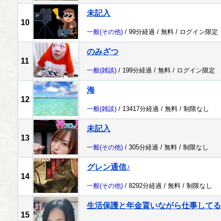
未記入
10
一般
(その他)
/ 99分経過 /
無料
/
ログイン限定
のみざつ
11
一般
(雑談)
/ 199分経過 /
無料
/
ログイン限定
海
12
一般
(雑談)
/ 13417分経過 /
無料
/
制限なし
未記入
13
一般
(その他)
/ 305分経過 /
無料
/
制限なし
グレン通信♪
14
一般
(その他)
/ 8292分経過 /
無料
/
制限なし
生活保護と年金貰いながら仕事してる
15