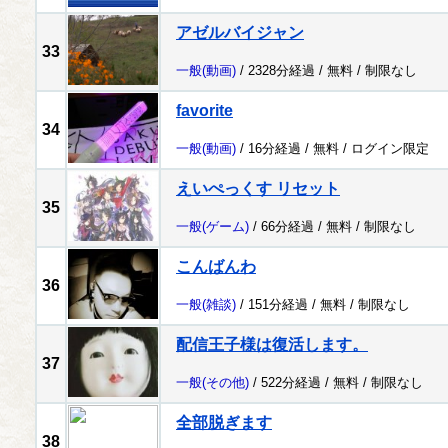
アゼルバイジャン
33
一般
(動画)
/ 2328分経過 /
無料
/
制限なし
favorite
34
一般
(動画)
/ 16分経過 /
無料
/
ログイン限定
えいぺっくす リセット
35
一般
(ゲーム)
/ 66分経過 /
無料
/
制限なし
こんばんわ
36
一般
(雑談)
/ 151分経過 /
無料
/
制限なし
配信王子様は復活します。
37
一般
(その他)
/ 522分経過 /
無料
/
制限なし
全部脱ぎます
38