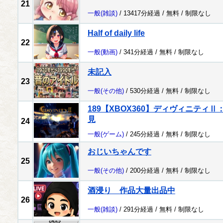
21
一般
(雑談)
/ 13417分経過 /
無料
/
制限なし
Half of daily life
22
一般
(動画)
/ 341分経過 /
無料
/
制限なし
未記入
23
一般
(その他)
/ 530分経過 /
無料
/
制限なし
189【XBOX360】ディヴィニティ
見
24
一般
(ゲーム)
/ 245分経過 /
無料
/
制限なし
おじいちゃんです
25
一般
(その他)
/ 200分経過 /
無料
/
制限なし
酒浸り 作品大量出品中
26
一般
(雑談)
/ 291分経過 /
無料
/
制限なし