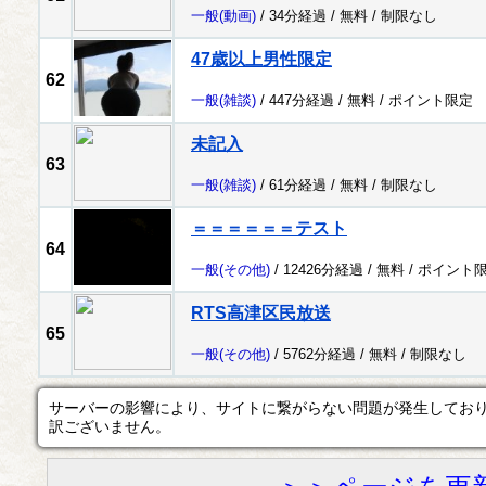
一般
(動画)
/ 34分経過 /
無料
/
制限なし
47歳以上男性限定
62
一般
(雑談)
/ 447分経過 /
無料
/
ポイント限定
未記入
63
一般
(雑談)
/ 61分経過 /
無料
/
制限なし
＝＝＝＝＝＝テスト
64
一般
(その他)
/ 12426分経過 /
無料
/
ポイント
RTS高津区民放送
65
一般
(その他)
/ 5762分経過 /
無料
/
制限なし
サーバーの影響により、サイトに繋がらない問題が発生してお
訳ございません。