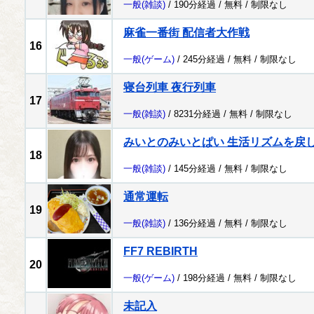
一般
(雑談)
/ 190分経過 /
無料
/
制限なし
麻雀一番街 配信者大作戦
16
一般
(ゲーム)
/ 245分経過 /
無料
/
制限なし
寝台列車 夜行列車
17
一般
(雑談)
/ 8231分経過 /
無料
/
制限なし
みいとのみいとぱい 生活リズムを戻
18
一般
(雑談)
/ 145分経過 /
無料
/
制限なし
通常運転
19
一般
(雑談)
/ 136分経過 /
無料
/
制限なし
FF7 REBIRTH
20
一般
(ゲーム)
/ 198分経過 /
無料
/
制限なし
未記入