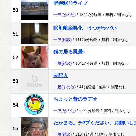
野幌駅前ライブ
50
一般
(その他)
/ 13417分経過 /
無料
/
制限なし
眠剤離脱悪化 うつがヤバい
51
一般
(雑談)
/ 11125分経過 /
無料
/
制限なし
猫の居る風景♪
52
一般
(雑談)
/ 13417分経過 /
無料
/
制限なし
未記入
53
一般
(その他)
/ 41分経過 /
無料
/
制限なし
ちょっと昔のラヂオ
54
一般
(その他)
/ 6224分経過 /
無料
/
制限なし
たかまる。チﾂプください。お願いし
55
一般
(雑談)
/ 213分経過 /
無料
/
制限なし