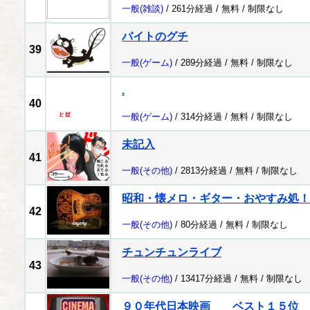
一般
(雑談)
/ 261分経過 /
無料
/
制限なし
バイトのグチ
39
一般
(ゲーム)
/ 289分経過 /
無料
/
制限なし
.
40
一般
(ゲーム)
/ 314分経過 /
無料
/
制限なし
未記入
41
一般
(その他)
/ 2813分経過 /
無料
/
制限なし
昭和・懐メロ・ギター・おやすみ処！
42
一般
(その他)
/ 80分経過 /
無料
/
制限なし
チュンチュンライブ
43
一般
(その他)
/ 13417分経過 /
無料
/
制限なし
９０年代日本映画 ベスト１５位