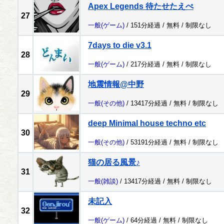
Apex Legends 待たせたえぺ
27
一般
(ゲーム)
/ 151分経過 /
無料
/
制限なし
7days to die v3.1
28
一般
(ゲーム)
/ 217分経過 /
無料
/
制限なし
地震情報@中野
29
一般
(その他)
/ 13417分経過 /
無料
/
制限なし
deep Minimal house techno etc
30
一般
(その他)
/ 53191分経過 /
無料
/
制限なし
猫の居る風景♪
31
一般
(雑談)
/ 13417分経過 /
無料
/
制限なし
未記入
32
一般
(ゲーム)
/ 64分経過 /
無料
/
制限なし