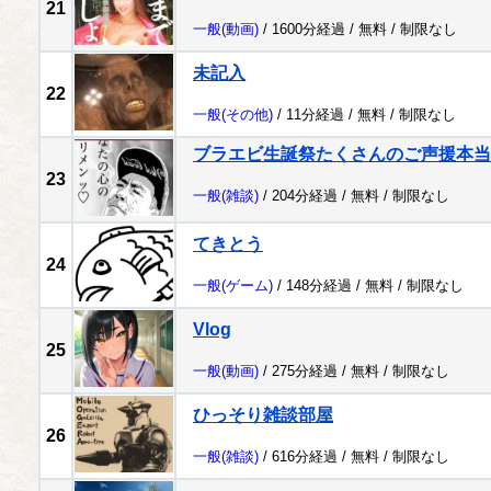
21
一般
(動画)
/ 1600分経過 /
無料
/
制限なし
未記入
22
一般
(その他)
/ 11分経過 /
無料
/
制限なし
ブラエビ生誕祭たくさんのご声援本当
23
一般
(雑談)
/ 204分経過 /
無料
/
制限なし
てきとう
24
一般
(ゲーム)
/ 148分経過 /
無料
/
制限なし
Vlog
25
一般
(動画)
/ 275分経過 /
無料
/
制限なし
ひっそり雑談部屋
26
一般
(雑談)
/ 616分経過 /
無料
/
制限なし