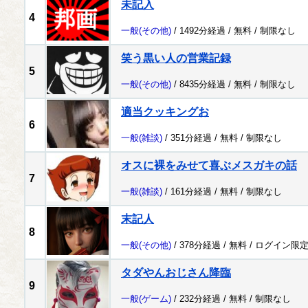
未記入
4
一般
(その他)
/ 1492分経過 /
無料
/
制限なし
笑う黒い人の営業記録
5
一般
(その他)
/ 8435分経過 /
無料
/
制限なし
適当クッキングお
6
一般
(雑談)
/ 351分経過 /
無料
/
制限なし
オスに裸をみせて喜ぶメスガキの話
7
一般
(雑談)
/ 161分経過 /
無料
/
制限なし
末記人
8
一般
(その他)
/ 378分経過 /
無料
/
ログイン限
タダやんおじさん降臨
9
一般
(ゲーム)
/ 232分経過 /
無料
/
制限なし