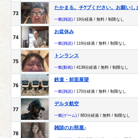
たかまる。チﾂプください。お願いし
73
一般
(雑談)
/ 19分経過 /
無料
/
制限なし
お盆休み
74
一般
(雑談)
/ 119分経過 /
無料
/
制限なし
トンランス
75
一般
(動画)
/ 4138分経過 /
無料
/
制限なし
鉄道・前面展望
76
一般
(雑談)
/ 170分経過 /
無料
/
制限なし
デルタ航空
77
一般
(ゲーム)
/ 883分経過 /
無料
/
制限なし
雑談のお部屋♪
78