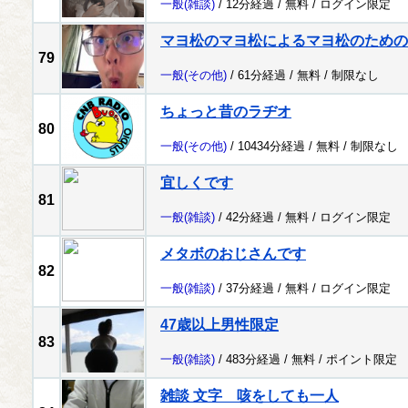
一般
(雑談)
/ 12分経過 /
無料
/
ログイン限定
マヨ松のマヨ松によるマヨ松のための
79
一般
(その他)
/ 61分経過 /
無料
/
制限なし
ちょっと昔のラヂオ
80
一般
(その他)
/ 10434分経過 /
無料
/
制限なし
宜しくです
81
一般
(雑談)
/ 42分経過 /
無料
/
ログイン限定
メタボのおじさんです
82
一般
(雑談)
/ 37分経過 /
無料
/
ログイン限定
47歳以上男性限定
83
一般
(雑談)
/ 483分経過 /
無料
/
ポイント限定
雑談 文字 咳をしても一人