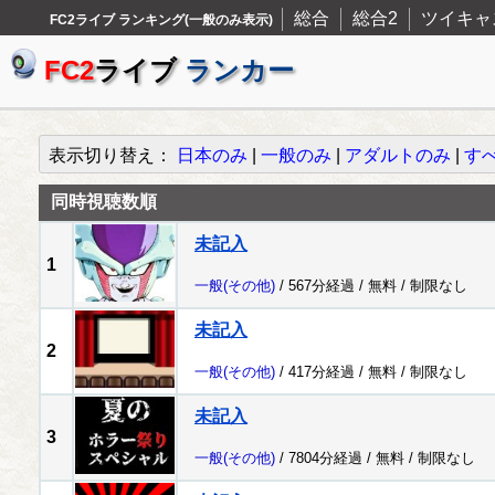
総合
総合2
ツイキャ
FC2ライブ ランキング(一般のみ表示)
FC2
ライブ
ランカー
表示切り替え：
日本のみ
|
一般のみ
|
アダルトのみ
|
す
同時視聴数順
未記入
1
一般
(その他)
/ 567分経過 /
無料
/
制限なし
未記入
2
一般
(その他)
/ 417分経過 /
無料
/
制限なし
未記入
3
一般
(その他)
/ 7804分経過 /
無料
/
制限なし