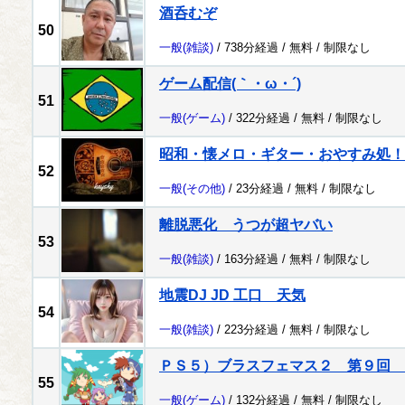
酒呑むぞ
50
一般
(雑談)
/ 738分経過 /
無料
/
制限なし
ゲーム配信(｀・ω・´)
51
一般
(ゲーム)
/ 322分経過 /
無料
/
制限なし
昭和・懐メロ・ギター・おやすみ処！
52
一般
(その他)
/ 23分経過 /
無料
/
制限なし
離脱悪化 うつが超ヤバい
53
一般
(雑談)
/ 163分経過 /
無料
/
制限なし
地震DJ JD 工口 天気
54
一般
(雑談)
/ 223分経過 /
無料
/
制限なし
ＰＳ５）ブラスフェマス２ 第９回 
55
一般
(ゲーム)
/ 132分経過 /
無料
/
制限なし