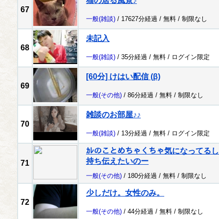
猫の居る風景♪
67
一般
(雑談)
/ 17627分経過 /
無料
/
制限なし
未記入
68
一般
(雑談)
/ 35分経過 /
無料
/
ログイン限定
[60分] けはい配信 (β)
69
一般
(その他)
/ 86分経過 /
無料
/
制限なし
雑談のお部屋♪♪
70
一般
(雑談)
/ 13分経過 /
無料
/
ログイン限定
ｶﾚのことめちゃくちゃ気になってるし
持ち伝えたいのー
71
一般
(その他)
/ 180分経過 /
無料
/
制限なし
少しだけ。女性のみ。
72
一般
(その他)
/ 44分経過 /
無料
/
制限なし