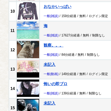
おなかいっぱい
10
一般
(雑談)
/ 159分経過 /
無料
/
ログイン限定
海
11
一般
(雑談)
/ 17627分経過 /
無料
/
制限なし
観察。。。
12
一般
(雑談)
/ 84分経過 /
無料
/
制限なし
未記入
13
一般
(動画)
/ 149分経過 /
無料
/
ログイン限定
怖いの即ブロ
14
一般
(雑談)
/ 139分経過 /
無料
/
制限なし
未記入
15