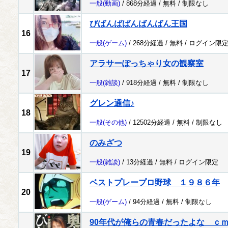
一般
(動画)
/ 868分経過 /
無料
/
制限なし
びばんばばんばんばん王国
16
一般
(ゲーム)
/ 268分経過 /
無料
/
ログイン限
アラサーぽっちゃり女の観察室
17
一般
(雑談)
/ 918分経過 /
無料
/
制限なし
グレン通信♪
18
一般
(その他)
/ 12502分経過 /
無料
/
制限なし
のみざつ
19
一般
(雑談)
/ 13分経過 /
無料
/
ログイン限定
ベストプレープロ野球 １９８６年
20
一般
(ゲーム)
/ 94分経過 /
無料
/
制限なし
90年代が俺らの青春だったよな ｃ