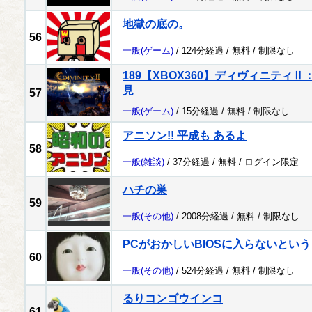
地獄の底の。
56
一般
(ゲーム)
/ 124分経過 /
無料
/
制限なし
189【XBOX360】ディヴィニティ
見
57
一般
(ゲーム)
/ 15分経過 /
無料
/
制限なし
アニソン!! 平成も あるよ
58
一般
(雑談)
/ 37分経過 /
無料
/
ログイン限定
ハチの巣
59
一般
(その他)
/ 2008分経過 /
無料
/
制限なし
PCがおかしいBIOSに入らないとい
60
一般
(その他)
/ 524分経過 /
無料
/
制限なし
るりコンゴウインコ
61