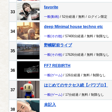
favorite
33
一般
(動画)
/ 52分経過 /
無料
/
ログイン限定
deep Minimal house techno etc
34
一般
(その他)
/ 57400分経過 /
無料
/
制限なし
野幌駅前ライブ
35
一般
(その他)
/ 17626分経過 /
無料
/
制限なし
FF7 REBIRTH
36
一般
(ゲーム)
/ 126分経過 /
無料
/
制限なし
はじめてのサクセス続【パワプロ】
37
一般
(ゲーム)
/ 17分経過 /
無料
/
制限なし
未記入
38