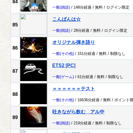
84
一般
(雑談)
/ 148分経過 /
無料
/
ログイン限定
こんばんは☆
85
一般
(雑談)
/ 28分経過 /
無料
/
ログイン限定
オリジナル弾き語り
86
一般
(その他)
/ 151分経過 /
無料
/
制限なし
ETS2 [PC]
87
一般
(ゲーム)
/ 61分経過 /
無料
/
制限なし
＝＝＝＝＝＝テスト
88
一般
(その他)
/ 16636分経過 /
無料
/
ポイント
吐きながら飲む アル中
89
一般
(雑談)
/ 219分経過 /
無料
/
制限なし