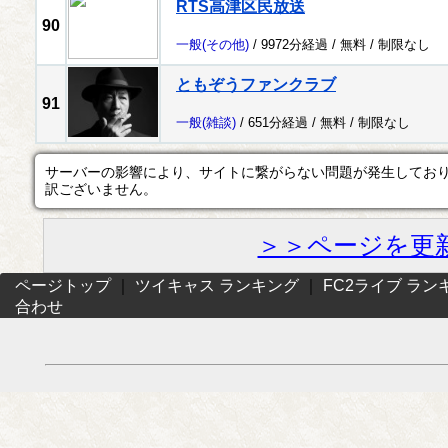
RTS高津区民放送
90
一般
(その他)
/ 9972分経過 /
無料
/
制限なし
ともぞうファンクラブ
91
一般
(雑談)
/ 651分経過 /
無料
/
制限なし
サーバーの影響により、サイトに繋がらない問題が発生してお
訳ございません。
＞＞ページを更
ページトップ
｜
ツイキャス ランキング
｜
FC2ライブ ラン
合わせ