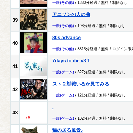
一般
(その他)
/ 1380分経過 /
無料
/
制限なし
アニソンの人の曲
39
一般
(その他)
/ 198分経過 /
無料
/
制限なし
80s advance
40
一般
(その他)
/ 3315分経過 /
無料
/
ログイン限
7days to die v3.1
41
一般
(ゲーム)
/ 327分経過 /
無料
/
制限なし
スト２対戦いるか見てみる
42
一般
(ゲーム)
/ 121分経過 /
無料
/
制限なし
.
43
一般
(ゲーム)
/ 182分経過 /
無料
/
制限なし
猫の居る風景♪