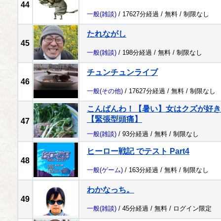
44
一般
(雑談)
/ 17627分経過 /
無料
/
制限なし
たれながし
45
一般
(雑談)
/ 198分経過 /
無料
/
制限なし
チュンチュンライブ
46
一般
(その他)
/ 17627分経過 /
無料
/
制限なし
こんばんわ！【暑い】女はクズが好き
【緊張型頭痛】
47
一般
(雑談)
/ 93分経過 /
無料
/
制限なし
ヒーロー戦記 でテスト Part4
48
一般
(ゲーム)
/ 163分経過 /
無料
/
制限なし
わかなっち。
49
一般
(雑談)
/ 45分経過 /
無料
/
ログイン限定