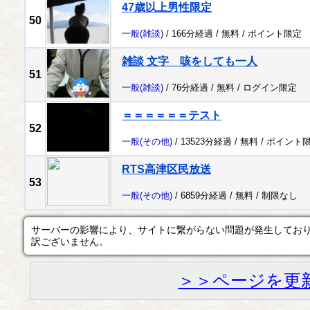
47歳以上男性限定
50
一般
(雑談)
/ 166分経過 /
無料
/
ポイント限定
雑談 文字 咳をしても一人
51
一般
(雑談)
/ 76分経過 /
無料
/
ログイン限定
＝＝＝＝＝＝テスト
52
一般
(その他)
/ 13523分経過 /
無料
/
ポイント
RTS高津区民放送
53
一般
(その他)
/ 6859分経過 /
無料
/
制限なし
サーバーの影響により、サイトに繋がらない問題が発生してお
訳ございません。
＞＞ページを更