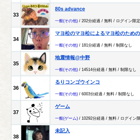
80s advance
33
一般
(その他)
/ 202分経過 /
無料
/
ログイン限
マヨ松のマヨ松によるマヨ松のための
34
一般
(その他)
/ 181分経過 /
無料
/
制限なし
地震情報@中野
35
一般
(その他)
/ 14514分経過 /
無料
/
制限なし
るりコンゴウインコ
36
一般
(その他)
/ 6003分経過 /
無料
/
制限なし
ゲーム
37
一般
(ゲーム)
/ 10292分経過 /
無料
/
ログイン
未記入
38