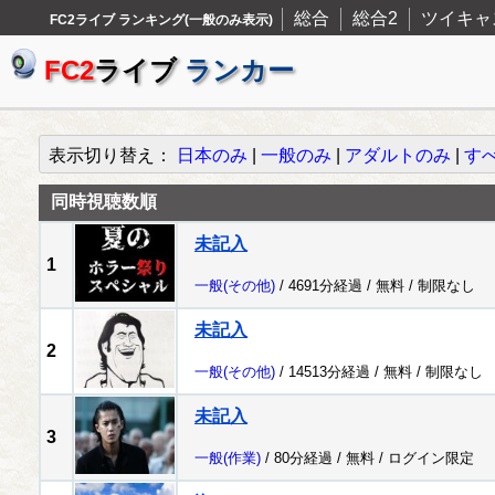
総合
総合2
ツイキャ
FC2ライブ ランキング(一般のみ表示)
FC2
ライブ
ランカー
表示切り替え：
日本のみ
|
一般のみ
|
アダルトのみ
|
す
同時視聴数順
未記入
1
一般
(その他)
/ 4691分経過 /
無料
/
制限なし
未記入
2
一般
(その他)
/ 14513分経過 /
無料
/
制限なし
未記入
3
一般
(作業)
/ 80分経過 /
無料
/
ログイン限定