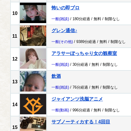
怖いの即ブロ
10
一般
(雑談)
/ 180分経過 /
無料
/
制限なし
グレン通信♪
11
一般
(その他)
/ 9389分経過 /
無料
/
制限なし
アラサーぽっちゃり女の観察室
12
一般
(雑談)
/ 30分経過 /
無料
/
制限なし
飲酒
13
一般
(雑談)
/ 76分経過 /
無料
/
制限なし
ジャイアンツ洗脳アニメ
14
一般
(動画)
/ 996分経過 /
無料
/
制限なし
サブノーティカする！4回目
15