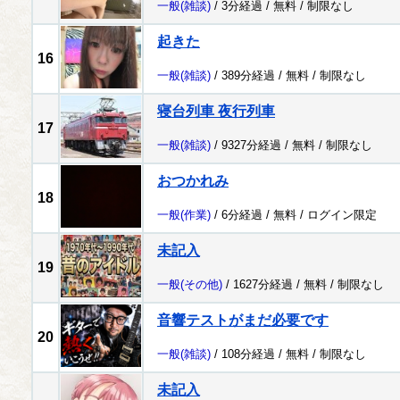
一般
(雑談)
/ 3分経過 /
無料
/
制限なし
起きた
16
一般
(雑談)
/ 389分経過 /
無料
/
制限なし
寝台列車 夜行列車
17
一般
(雑談)
/ 9327分経過 /
無料
/
制限なし
おつかれみ
18
一般
(作業)
/ 6分経過 /
無料
/
ログイン限定
未記入
19
一般
(その他)
/ 1627分経過 /
無料
/
制限なし
音響テストがまだ必要です
20
一般
(雑談)
/ 108分経過 /
無料
/
制限なし
未記入