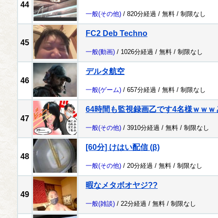
44
一般
(その他)
/ 820分経過 /
無料
/
制限なし
FC2 Deb Techno
45
一般
(動画)
/ 1026分経過 /
無料
/
制限なし
デルタ航空
46
一般
(ゲーム)
/ 657分経過 /
無料
/
制限なし
64時間も監視録画乙です4名様ｗｗ
47
一般
(その他)
/ 3910分経過 /
無料
/
制限なし
[60分] けはい配信 (β)
48
一般
(その他)
/ 20分経過 /
無料
/
制限なし
暇なメタボオヤジ??
49
一般
(雑談)
/ 22分経過 /
無料
/
制限なし