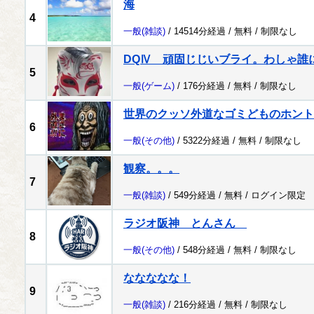
海
4
一般
(雑談)
/ 14514分経過 /
無料
/
制限なし
DQⅣ 頑固じじいブライ。わしゃ誰
5
一般
(ゲーム)
/ 176分経過 /
無料
/
制限なし
世界のクッソ外道なゴミどものホント
6
一般
(その他)
/ 5322分経過 /
無料
/
制限なし
観察。。。
7
一般
(雑談)
/ 549分経過 /
無料
/
ログイン限定
ラジオ阪神 とんさん
8
一般
(その他)
/ 548分経過 /
無料
/
制限なし
ななななな！
9
一般
(雑談)
/ 216分経過 /
無料
/
制限なし