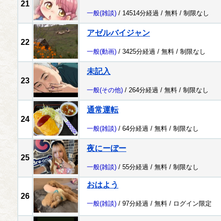
21
一般
(雑談)
/ 14514分経過 /
無料
/
制限なし
アゼルバイジャン
22
一般
(動画)
/ 3425分経過 /
無料
/
制限なし
未記入
23
一般
(その他)
/ 264分経過 /
無料
/
制限なし
通常運転
24
一般
(雑談)
/ 64分経過 /
無料
/
制限なし
夜にーぼー
25
一般
(雑談)
/ 55分経過 /
無料
/
制限なし
おはよう
26
一般
(雑談)
/ 97分経過 /
無料
/
ログイン限定