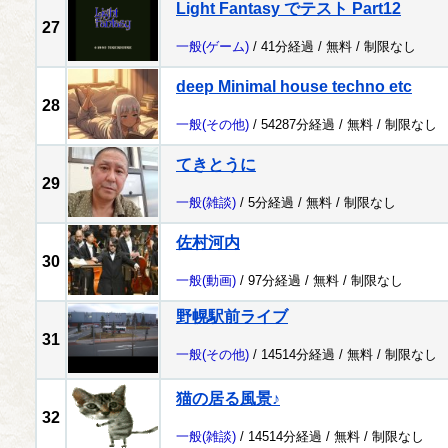
Light Fantasy でテスト Part12
27
一般
(ゲーム)
/ 41分経過 /
無料
/
制限なし
deep Minimal house techno etc
28
一般
(その他)
/ 54287分経過 /
無料
/
制限なし
てきとうに
29
一般
(雑談)
/ 5分経過 /
無料
/
制限なし
佐村河内
30
一般
(動画)
/ 97分経過 /
無料
/
制限なし
野幌駅前ライブ
31
一般
(その他)
/ 14514分経過 /
無料
/
制限なし
猫の居る風景♪
32
一般
(雑談)
/ 14514分経過 /
無料
/
制限なし