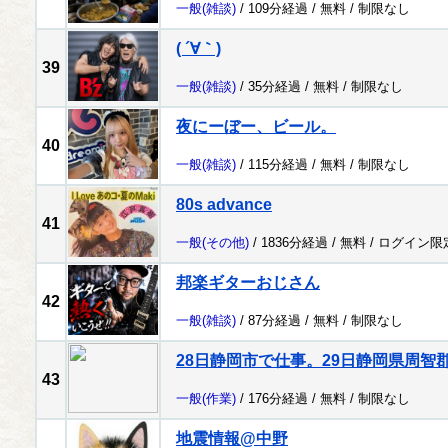
一般
(雑談)
/ 109分経過 /
無料
/
制限なし
( ´∀｀)
39
一般
(雑談)
/ 35分経過 /
無料
/
制限なし
夜にーぼー、ビール。
40
一般
(雑談)
/ 115分経過 /
無料
/
制限なし
80s advance
41
一般
(その他)
/ 1836分経過 /
無料
/
ログイン限
邦楽ギターおじさん
42
一般
(雑談)
/ 87分経過 /
無料
/
制限なし
28日静岡市で仕事。29日静岡県周智
43
一般
(作業)
/ 176分経過 /
無料
/
制限なし
地震情報@中野