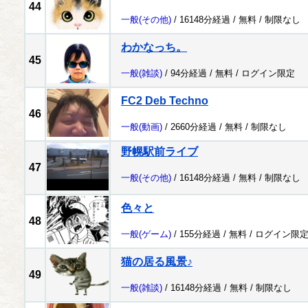
44
一般
(その他)
/ 16148分経過 /
無料
/
制限なし
わかなっち。
45
一般
(雑談)
/ 94分経過 /
無料
/
ログイン限定
FC2 Deb Techno
46
一般
(動画)
/ 2660分経過 /
無料
/
制限なし
野幌駅前ライブ
47
一般
(その他)
/ 16148分経過 /
無料
/
制限なし
色々と
48
一般
(ゲーム)
/ 155分経過 /
無料
/
ログイン限
猫の居る風景♪
49
一般
(雑談)
/ 16148分経過 /
無料
/
制限なし