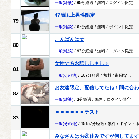
一般
(雑談)
/ 65分経過 /
無料
/
ログイン限定
47歳以上男性限定
79
一般
(雑談)
/ 67分経過 /
無料
/
ポイント限定
こんばんは☆
80
一般
(雑談)
/ 93分経過 /
無料
/
ログイン限定
女性の方お話ししましょ
81
一般
(その他)
/ 207分経過 /
無料
/
制限なし
お友達限定、配信してたね！間に合わ
82
一般
(雑談)
/ 3分経過 /
無料
/
ログイン限定
＝＝＝＝＝＝テスト
83
一般
(その他)
/ 15157分経過 /
無料
/
ポイント
みなさんはお盆休みですが何してます