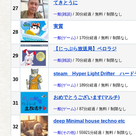
てきとうに
27
一般
(雑談)
/ 30分経過 /
無料
/
制限なし
実質
28
一般
(ゲーム)
/ 170分経過 /
無料
/
制限なし
【じっぷら放送局】ペロラジ
29
一般
(雑談)
/ 70分経過 /
無料
/
制限なし
steam Hyper Light Drifter
30
一般
(ゲーム)
/ 189分経過 /
無料
/
制限なし
おめでとうございます(マルチ)
31
一般
(ゲーム)
/ 87分経過 /
無料
/
制限なし
deep Minimal house techno etc
32
一般
(その他)
/ 55921分経過 /
無料
/
制限なし