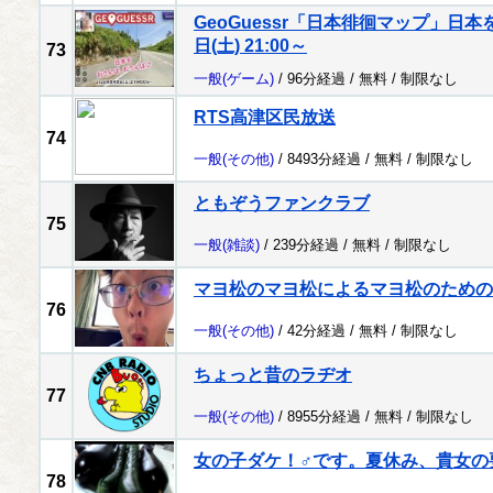
GeoGuessr「日本徘徊マップ」日本
日(土) 21:00～
73
一般
(ゲーム)
/ 96分経過 /
無料
/
制限なし
RTS高津区民放送
74
一般
(その他)
/ 8493分経過 /
無料
/
制限なし
ともぞうファンクラブ
75
一般
(雑談)
/ 239分経過 /
無料
/
制限なし
マヨ松のマヨ松によるマヨ松のための
76
一般
(その他)
/ 42分経過 /
無料
/
制限なし
ちょっと昔のラヂオ
77
一般
(その他)
/ 8955分経過 /
無料
/
制限なし
女の子ダケ！♂です。夏休み、貴女の
78