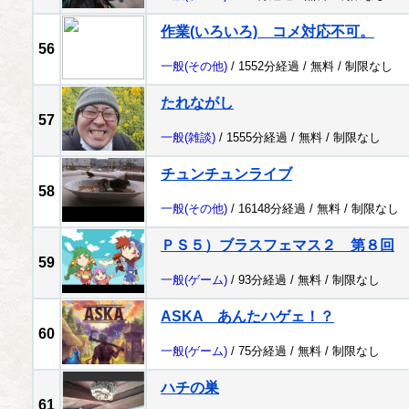
作業(いろいろ) コメ対応不可。
56
一般
(その他)
/ 1552分経過 /
無料
/
制限なし
たれながし
57
一般
(雑談)
/ 1555分経過 /
無料
/
制限なし
チュンチュンライブ
58
一般
(その他)
/ 16148分経過 /
無料
/
制限なし
ＰＳ５）ブラスフェマス２ 第８回
59
一般
(ゲーム)
/ 93分経過 /
無料
/
制限なし
ASKA あんたハゲェ！？
60
一般
(ゲーム)
/ 75分経過 /
無料
/
制限なし
ハチの巣
61