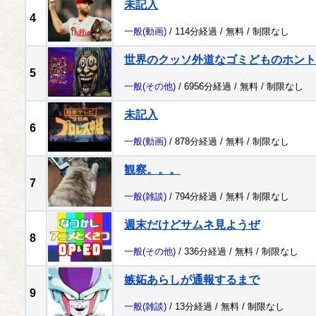
未記入
4
一般
(動画)
/ 114分経過 /
無料
/
制限なし
世界のクッソ外道なゴミどものホント
5
一般
(その他)
/ 6956分経過 /
無料
/
制限なし
未記入
6
一般
(動画)
/ 878分経過 /
無料
/
制限なし
観察。。。
7
一般
(雑談)
/ 794分経過 /
無料
/
制限なし
週末だけどサムネ見ようぜ
8
一般
(その他)
/ 336分経過 /
無料
/
制限なし
嫉妬あらしが通報するまで
9
一般
(雑談)
/ 13分経過 /
無料
/
制限なし