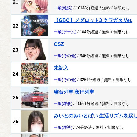
21
一般
(雑談)
/ 16148分経過 /
無料
/
制限なし
【GBC】メダロット3 クワガタ Ver.
22
一般
(ゲーム)
/ 104分経過 /
無料
/
制限なし
OSZ
23
一般
(その他)
/ 646分経過 /
無料
/
制限なし
未記入
24
一般
(その他)
/ 3261分経過 /
無料
/
制限なし
寝台列車 夜行列車
25
一般
(雑談)
/ 10961分経過 /
無料
/
制限なし
みいとのみいとぱい 生活リズムを戻
26
一般
(雑談)
/ 74分経過 /
無料
/
制限なし