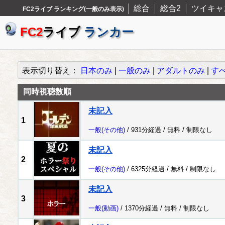
総合
総合2
ツイキャ
FC2ライブ ランキング(一般のみ表示)
FC2
ライブ
ランカー
表示切り替え：
日本のみ
|
一般のみ
|
アダルトのみ
|
す
同時視聴数順
未記入
1
一般
(その他)
/ 931分経過 /
無料
/
制限なし
未記入
2
一般
(その他)
/ 6325分経過 /
無料
/
制限なし
未記入
3
一般
(動画)
/ 1370分経過 /
無料
/
制限なし