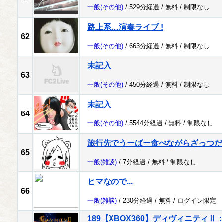
一般
(その他)
/ 529分経過 /
無料
/
制限なし
路上系…演奏ライブ !
62
一般
(その他)
/ 663分経過 /
無料
/
制限なし
未記入
63
一般
(その他)
/ 450分経過 /
無料
/
制限なし
未記入
64
一般
(その他)
/ 5544分経過 /
無料
/
制限なし
旅行先でうーばー食べながらざっつだ
65
一般
(雑談)
/ 7分経過 /
無料
/
制限なし
ヒマなので...
66
一般
(雑談)
/ 230分経過 /
無料
/
ログイン限定
189【XBOX360】ディヴィニティ