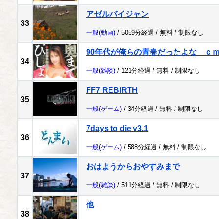
アゼルバイジャン
33
一般
(動画)
/ 5059分経過 /
無料
/
制限なし
90年代が俺らの青春だったよな ｃ
34
一般
(雑談)
/ 121分経過 /
無料
/
制限なし
FF7 REBIRTH
35
一般
(ゲーム)
/ 34分経過 /
無料
/
制限なし
7days to die v3.1
36
一般
(ゲーム)
/ 588分経過 /
無料
/
制限なし
おはようからおやすみまで
37
一般
(雑談)
/ 511分経過 /
無料
/
制限なし
他
38