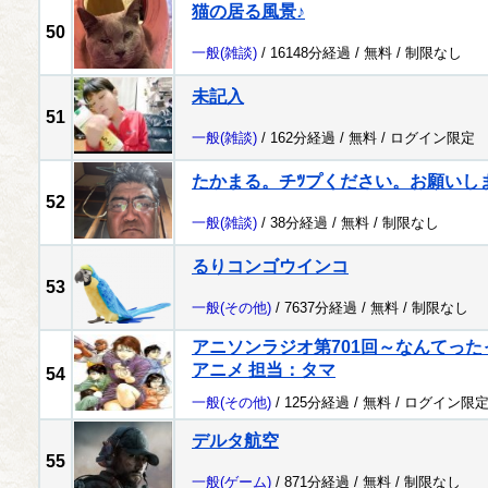
猫の居る風景♪
50
一般
(雑談)
/ 16148分経過 /
無料
/
制限なし
未記入
51
一般
(雑談)
/ 162分経過 /
無料
/
ログイン限定
たかまる。チﾂプください。お願いし
52
一般
(雑談)
/ 38分経過 /
無料
/
制限なし
るりコンゴウインコ
53
一般
(その他)
/ 7637分経過 /
無料
/
制限なし
アニソンラジオ第701回～なんてっ
アニメ 担当：タマ
54
一般
(その他)
/ 125分経過 /
無料
/
ログイン限
デルタ航空
55
一般
(ゲーム)
/ 871分経過 /
無料
/
制限なし