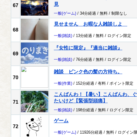
見
67
一般
(ゲーム)
/ 34分経過 /
無料
/
制限なし
見せません お暇な人雑談しよ
68
一般
(雑談)
/ 13分経過 /
無料
/
ログイン限定
『女性に限定』『適当に雑談』
69
一般
(雑談)
/ 76分経過 /
無料
/
ログイン限定
雑談 ピンク色の髪の方待ち。
70
一般
(作業)
/ 152分経過 /
有料
/
ポイント限定
こんばんわ！【暑い】こんばんわ、ぐ
たいけど【緊張型頭痛】
71
一般
(雑談)
/ 198分経過 /
無料
/
ログイン限定
ゲーム
72
一般
(ゲーム)
/ 11926分経過 /
無料
/
ログイン