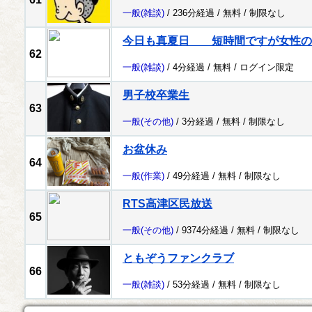
一般
(雑談)
/ 236分経過 /
無料
/
制限なし
今日も真夏日 短時間ですが女性の
62
一般
(雑談)
/ 4分経過 /
無料
/
ログイン限定
男子校卒業生
63
一般
(その他)
/ 3分経過 /
無料
/
制限なし
お盆休み
64
一般
(作業)
/ 49分経過 /
無料
/
制限なし
RTS高津区民放送
65
一般
(その他)
/ 9374分経過 /
無料
/
制限なし
ともぞうファンクラブ
66
一般
(雑談)
/ 53分経過 /
無料
/
制限なし