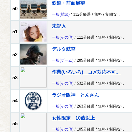
鉄道・前面展望
50
一般
(雑談)
/ 332分経過 /
無料
/
制限なし
未記入
51
一般
(その他)
/ 111分経過 /
無料
/
制限なし
デルタ航空
52
一般
(ゲーム)
/ 285分経過 /
無料
/
制限なし
作業(いろいろ) コメ対応不可。
53
一般
(その他)
/ 532分経過 /
無料
/
制限なし
ラジオ阪神 とんさん
54
一般
(その他)
/ 263分経過 /
無料
/
制限なし
女性限定 10歳以上
55
一般
(その他)
/ 105分経過 /
無料
/
制限なし