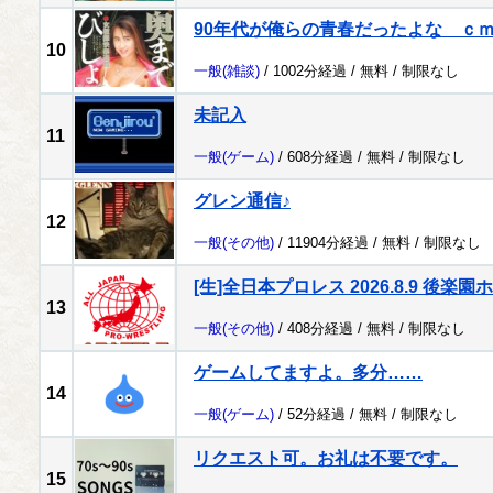
90年代が俺らの青春だったよな ｃ
10
一般
(雑談)
/ 1002分経過 /
無料
/
制限なし
未記入
11
一般
(ゲーム)
/ 608分経過 /
無料
/
制限なし
グレン通信♪
12
一般
(その他)
/ 11904分経過 /
無料
/
制限なし
[生]全日本プロレス 2026.8.9 後楽園
13
一般
(その他)
/ 408分経過 /
無料
/
制限なし
ゲームしてますよ。多分……
14
一般
(ゲーム)
/ 52分経過 /
無料
/
制限なし
リクエスト可。お礼は不要です。
15