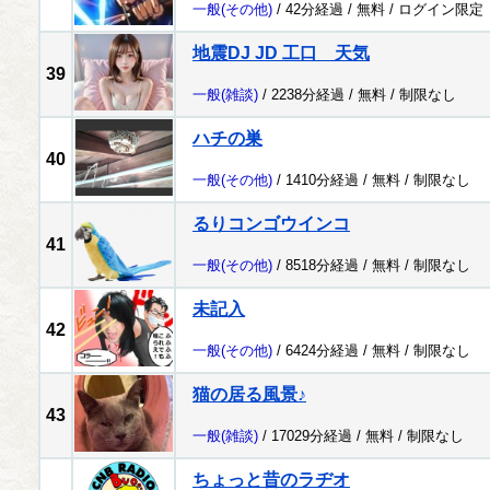
一般
(その他)
/ 42分経過 /
無料
/
ログイン限定
地震DJ JD 工口 天気
39
一般
(雑談)
/ 2238分経過 /
無料
/
制限なし
ハチの巣
40
一般
(その他)
/ 1410分経過 /
無料
/
制限なし
るりコンゴウインコ
41
一般
(その他)
/ 8518分経過 /
無料
/
制限なし
未記入
42
一般
(その他)
/ 6424分経過 /
無料
/
制限なし
猫の居る風景♪
43
一般
(雑談)
/ 17029分経過 /
無料
/
制限なし
ちょっと昔のラヂオ