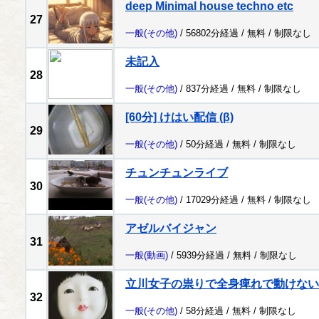
deep Minimal house techno etc
27
一般
(その他)
/ 56802分経過 /
無料
/
制限なし
未記入
28
一般
(その他)
/ 837分経過 /
無料
/
制限なし
[60分] けはい配信 (β)
29
一般
(その他)
/ 50分経過 /
無料
/
制限なし
チュンチュンライブ
30
一般
(その他)
/ 17029分経過 /
無料
/
制限なし
アゼルバイジャン
31
一般
(動画)
/ 5939分経過 /
無料
/
制限なし
立川女子の祟りで全身痺れで動けないノ
32
一般
(その他)
/ 58分経過 /
無料
/
制限なし