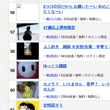
ｵﾆｬﾉｺの日だから お腹いたーい ｶ
たくなーい
56
一般
(その他)
/ 63分経過 /
無料
/
制限なし
47歳以上男性限定
57
一般
(雑談)
/ 263分経過 /
無料
/
ポイント限定
ユニ好き 雑談 ※女性/女装・年寄り 
58
一般
(雑談)
/ 94分経過 /
無料
/
ログイン限定
ゆっくり雑談
59
一般
(雑談)
/ 6分経過 /
無料
/
ログイン限定
カメラ？ いりません 音声？ いり
せんか
60
一般
(雑談)
/ 238分経過 /
無料
/
制限なし
女性話そう
61