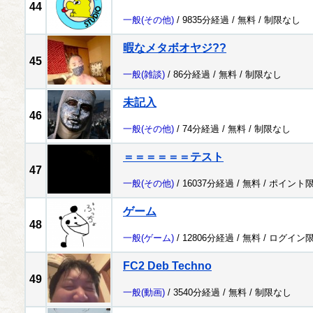
44
一般
(その他)
/ 9835分経過 /
無料
/
制限なし
暇なメタボオヤジ??
45
一般
(雑談)
/ 86分経過 /
無料
/
制限なし
未記入
46
一般
(その他)
/ 74分経過 /
無料
/
制限なし
＝＝＝＝＝＝テスト
47
一般
(その他)
/ 16037分経過 /
無料
/
ポイント
ゲーム
48
一般
(ゲーム)
/ 12806分経過 /
無料
/
ログイン
FC2 Deb Techno
49
一般
(動画)
/ 3540分経過 /
無料
/
制限なし