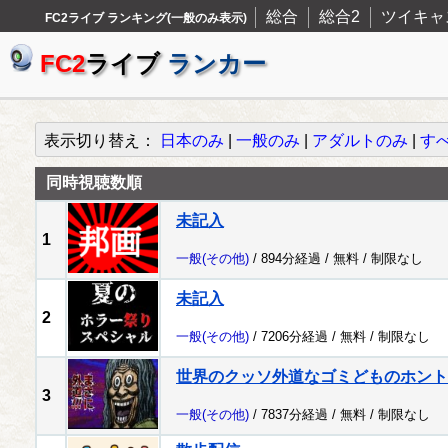
総合
総合2
ツイキャ
FC2ライブ ランキング(一般のみ表示)
FC2
ライブ
ランカー
表示切り替え：
日本のみ
|
一般のみ
|
アダルトのみ
|
す
同時視聴数順
未記入
1
一般
(その他)
/ 894分経過 /
無料
/
制限なし
未記入
2
一般
(その他)
/ 7206分経過 /
無料
/
制限なし
世界のクッソ外道なゴミどものホント
3
一般
(その他)
/ 7837分経過 /
無料
/
制限なし