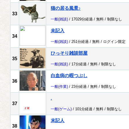
猫の居る風景♪
33
一般
(雑談)
/ 17029分経過 /
無料
/
制限なし
未記入
34
一般
(雑談)
/ 251分経過 /
無料
/
ログイン限定
ひっそり雑談部屋
35
一般
(雑談)
/ 17分経過 /
無料
/
制限なし
白血病の暇つぶし
36
一般
(作業)
/ 23分経過 /
無料
/
制限なし
.
37
一般
(ゲーム)
/ 101分経過 /
無料
/
制限なし
末記人
38