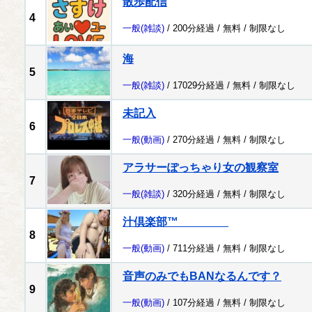
散歩配信
4
一般
(雑談)
/ 200分経過 /
無料
/
制限なし
海
5
一般
(雑談)
/ 17029分経過 /
無料
/
制限なし
未記入
6
一般
(動画)
/ 270分経過 /
無料
/
制限なし
アラサーぽっちゃり女の観察室
7
一般
(雑談)
/ 320分経過 /
無料
/
制限なし
汁倶楽部™
8
一般
(動画)
/ 711分経過 /
無料
/
制限なし
音声のみでもBANなるんです？
9
一般
(動画)
/ 107分経過 /
無料
/
制限なし