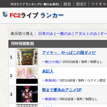
総合
総合2
ツイキャ
FC2ライブ ランキング(一般のみ表示)
FC2
ライブ
ランカー
表示切り替え：
日本のみ
|
一般のみ
|
アダルトのみ
|
す
同時視聴数順
アイヤ～、やっぱこの国ダメだ
1
一般
(その他)
/ 1515分経過 /
無料
/
制限なし
未記入
2
一般
(動画)
/ 1921分経過 /
無料
/
ログイン限定
朝まで夏休みアニメSP
3
一般
(動画)
/ 166分経過 /
無料
/
制限なし