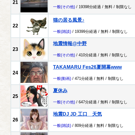
21
一般
(その他)
/ 19398分経過 /
無料
/
制限なし
猫の居る風景♪
22
一般
(雑談)
/ 19399分経過 /
無料
/
制限なし
地震情報@中野
23
一般
(その他)
/ 410分経過 /
無料
/
制限なし
TAKAMARU Fes26夏開幕www
24
一般
(動画)
/ 471分経過 /
無料
/
制限なし
夏休み
25
一般
(その他)
/ 647分経過 /
無料
/
制限なし
地震DJ JD 工口 天気
26
一般
(雑談)
/ 809分経過 /
無料
/
制限なし