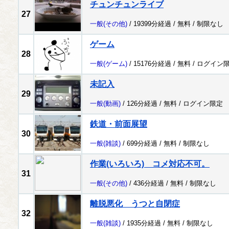
チュンチュンライブ
27
一般
(その他)
/ 19399分経過 /
無料
/
制限なし
ゲーム
28
一般
(ゲーム)
/ 15176分経過 /
無料
/
ログイン
未記入
29
一般
(動画)
/ 126分経過 /
無料
/
ログイン限定
鉄道・前面展望
30
一般
(雑談)
/ 699分経過 /
無料
/
制限なし
作業(いろいろ) コメ対応不可。
31
一般
(その他)
/ 436分経過 /
無料
/
制限なし
離脱悪化 うつと自閉症
32
一般
(雑談)
/ 1935分経過 /
無料
/
制限なし