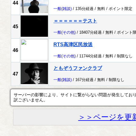
44
一般
(雑談)
/ 135分経過 /
無料
/
ポイント限定
＝＝＝＝＝＝テスト
45
一般
(その他)
/ 18407分経過 /
無料
/
ポイント
RTS高津区民放送
46
一般
(その他)
/ 11744分経過 /
無料
/
制限なし
ともぞうファンクラブ
47
一般
(雑談)
/ 167分経過 /
無料
/
制限なし
サーバーの影響により、サイトに繋がらない問題が発生してお
訳ございません。
＞＞ページを更