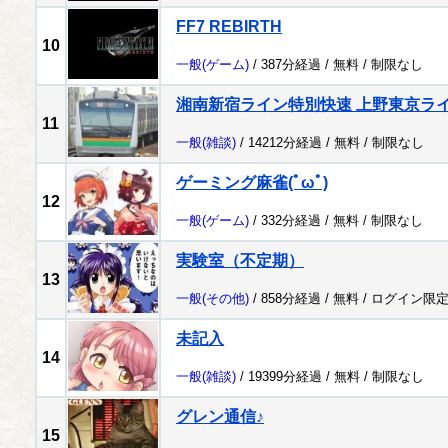
FF7 REBIRTH
10
一般
(ゲーム)
/ 387分経過 /
無料
/
制限なし
湘南新宿ライン特別快速 上野東京ラ
11
一般
(雑談)
/ 14212分経過 /
無料
/
制限なし
ゲーミング麻雀(ﾟωﾟ)
12
一般
(ゲーム)
/ 332分経過 /
無料
/
制限なし
実験室（不定期）
13
一般
(その他)
/ 858分経過 /
無料
/
ログイン限
未記入
14
一般
(雑談)
/ 19399分経過 /
無料
/
制限なし
グレン通信♪
15