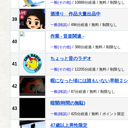
一般
(その他)
/ 10888分経過 /
無料
/
制限なし
酒浸り 作品大量出品中
39
一般
(雑談)
/ 496分経過 /
無料
/
制限なし
作業 - 音楽関連 -
40
一般
(その他)
/ 388分経過 /
無料
/
制限なし
ちょっと昔のラヂオ
41
一般
(その他)
/ 12205分経過 /
無料
/
制限なし
暇になった頃には誰もいない早朝２シ
42
一般
(雑談)
/ 87分経過 /
無料
/
制限なし
暗闇(時間の無駄)
43
一般
(雑談)
/ 425分経過 /
無料
/
ポイント限定
47歳以上男性限定