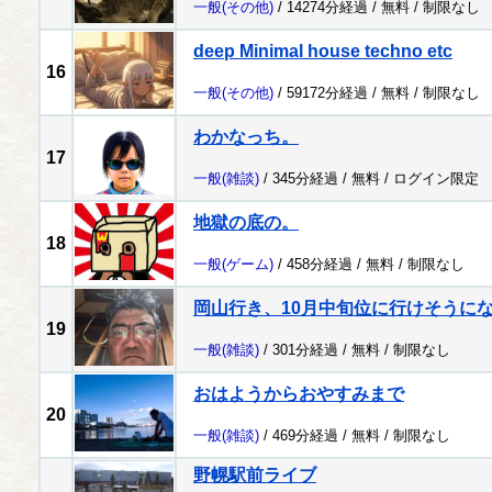
一般
(その他)
/ 14274分経過 /
無料
/
制限なし
deep Minimal house techno etc
16
一般
(その他)
/ 59172分経過 /
無料
/
制限なし
わかなっち。
17
一般
(雑談)
/ 345分経過 /
無料
/
ログイン限定
地獄の底の。
18
一般
(ゲーム)
/ 458分経過 /
無料
/
制限なし
岡山行き、10月中旬位に行けそうに
19
一般
(雑談)
/ 301分経過 /
無料
/
制限なし
おはようからおやすみまで
20
一般
(雑談)
/ 469分経過 /
無料
/
制限なし
野幌駅前ライブ