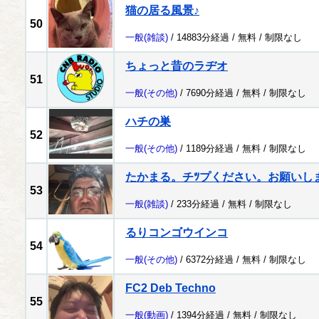
猫の居る風景♪
50
一般
(雑談)
/ 14883分経過 /
無料
/
制限なし
ちょっと昔のラヂオ
51
一般
(その他)
/ 7690分経過 /
無料
/
制限なし
ハチの巣
52
一般
(その他)
/ 1189分経過 /
無料
/
制限なし
たかまる。チﾂプください。お願いし
53
一般
(雑談)
/ 233分経過 /
無料
/
制限なし
るりコンゴウインコ
54
一般
(その他)
/ 6372分経過 /
無料
/
制限なし
FC2 Deb Techno
55
一般
(動画)
/ 1394分経過 /
無料
/
制限なし