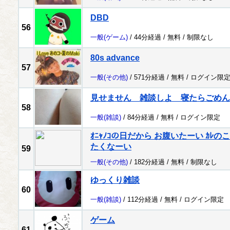
DBD
56
一般
(ゲーム)
/ 44分経過 /
無料
/
制限なし
80s advance
57
一般
(その他)
/ 571分経過 /
無料
/
ログイン限
見せません 雑談しよ 寝たらごめん
58
一般
(雑談)
/ 84分経過 /
無料
/
ログイン限定
ｵﾆｬﾉｺの日だから お腹いたーい ｶ
たくなーい
59
一般
(その他)
/ 182分経過 /
無料
/
制限なし
ゆっくり雑談
60
一般
(雑談)
/ 112分経過 /
無料
/
ログイン限定
ゲーム
61