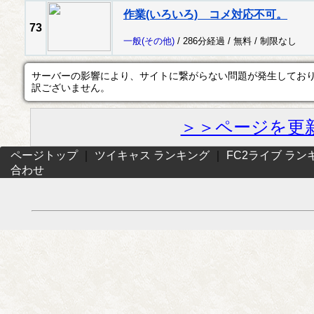
作業(いろいろ) コメ対応不可。
73
一般
(その他)
/ 286分経過 /
無料
/
制限なし
サーバーの影響により、サイトに繋がらない問題が発生してお
訳ございません。
＞＞ページを更
ページトップ
｜
ツイキャス ランキング
｜
FC2ライブ ラン
合わせ