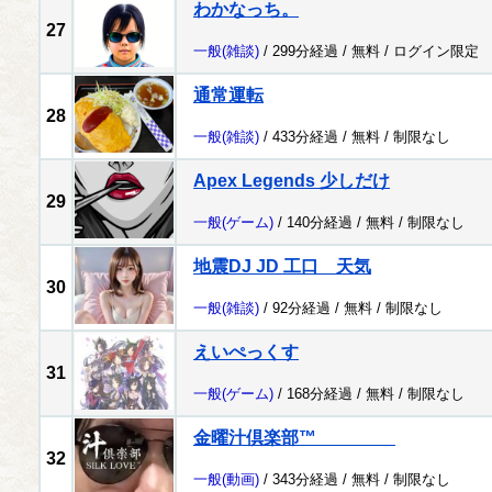
わかなっち。
27
一般
(雑談)
/ 299分経過 /
無料
/
ログイン限定
通常運転
28
一般
(雑談)
/ 433分経過 /
無料
/
制限なし
Apex Legends 少しだけ
29
一般
(ゲーム)
/ 140分経過 /
無料
/
制限なし
地震DJ JD 工口 天気
30
一般
(雑談)
/ 92分経過 /
無料
/
制限なし
えいぺっくす
31
一般
(ゲーム)
/ 168分経過 /
無料
/
制限なし
金曜汁倶楽部™
32
一般
(動画)
/ 343分経過 /
無料
/
制限なし