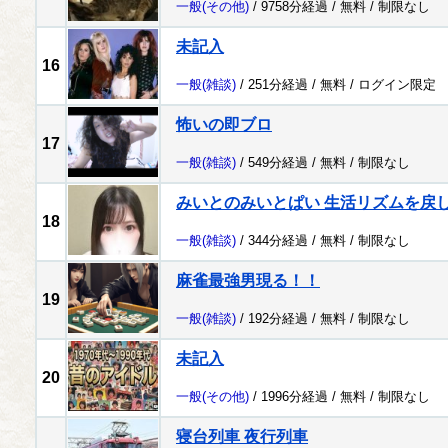
一般
(その他)
/ 9758分経過 /
無料
/
制限なし
未記入
16
一般
(雑談)
/ 251分経過 /
無料
/
ログイン限定
怖いの即ブロ
17
一般
(雑談)
/ 549分経過 /
無料
/
制限なし
みいとのみいとぱい 生活リズムを戻
18
一般
(雑談)
/ 344分経過 /
無料
/
制限なし
麻雀最強男現る！！
19
一般
(雑談)
/ 192分経過 /
無料
/
制限なし
未記入
20
一般
(その他)
/ 1996分経過 /
無料
/
制限なし
寝台列車 夜行列車