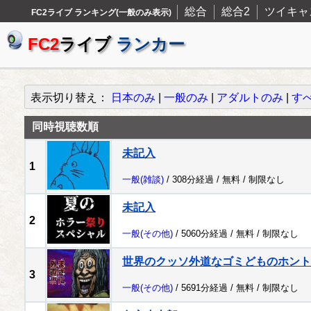
総合
総合2
ツイキャ
FC2ライブ ランキング(一般のみ表示)
FC2
ライブ
ランカー
表示切り替え：
日本のみ
|
一般のみ
|
アダルトのみ
|
す
同時視聴数順
未記入
1
一般
(雑談)
/ 308分経過 /
無料
/
制限なし
未記入
2
一般
(その他)
/ 5060分経過 /
無料
/
制限なし
世界のクッソ外道なゴミどものホント
3
一般
(その他)
/ 5691分経過 /
無料
/
制限なし