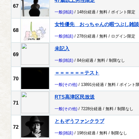
47歳以上男性限定
67
一般
(雑談)
/ 148分経過 /
無料
/
ポイント限定
女性優先 おっちゃんの暇つぶし雑談
68
一般
(雑談)
/ 278分経過 /
無料
/
ログイン限定
未記入
69
一般
(雑談)
/ 84分経過 /
無料
/
制限なし
＝＝＝＝＝＝テスト
70
一般
(その他)
/ 13891分経過 /
無料
/
ポイント
RTS高津区民放送
71
一般
(その他)
/ 7228分経過 /
無料
/
制限なし
ともぞうファンクラブ
72
一般
(雑談)
/ 198分経過 /
無料
/
制限なし