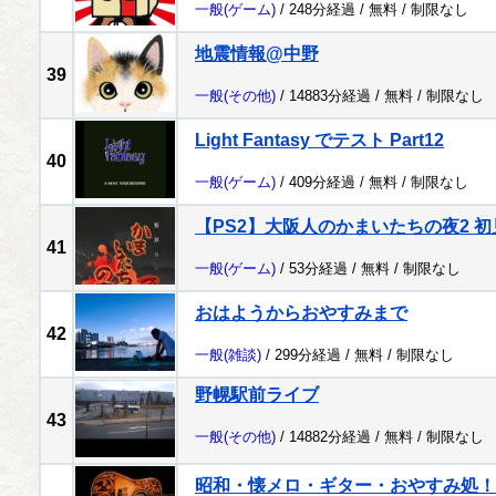
一般
(ゲーム)
/ 248分経過 /
無料
/
制限なし
地震情報@中野
39
一般
(その他)
/ 14883分経過 /
無料
/
制限なし
Light Fantasy でテスト Part12
40
一般
(ゲーム)
/ 409分経過 /
無料
/
制限なし
【PS2】大阪人のかまいたちの夜2 初
41
一般
(ゲーム)
/ 53分経過 /
無料
/
制限なし
おはようからおやすみまで
42
一般
(雑談)
/ 299分経過 /
無料
/
制限なし
野幌駅前ライブ
43
一般
(その他)
/ 14882分経過 /
無料
/
制限なし
昭和・懐メロ・ギター・おやすみ処！