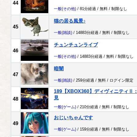
44
一般
(その他)
/ 81分経過 /
無料
/
制限なし
猫の居る風景♪
45
一般
(雑談)
/ 14883分経過 /
無料
/
制限なし
チュンチュンライブ
46
一般
(その他)
/ 14883分経過 /
無料
/
制限なし
暗闇
47
一般
(雑談)
/ 259分経過 /
無料
/
ログイン限定
189【XBOX360】ディヴィニティ
見
48
一般
(ゲーム)
/ 210分経過 /
無料
/
制限なし
おじいちゃんです
49
一般
(ゲーム)
/ 159分経過 /
無料
/
制限なし