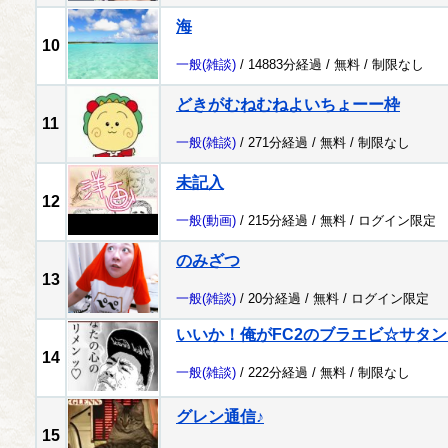
海
10
一般
(雑談)
/ 14883分経過 /
無料
/
制限なし
どきがむねむねよいちょーー枠
11
一般
(雑談)
/ 271分経過 /
無料
/
制限なし
未記入
12
一般
(動画)
/ 215分経過 /
無料
/
ログイン限定
のみざつ
13
一般
(雑談)
/ 20分経過 /
無料
/
ログイン限定
いいか！俺がFC2のブラエビ☆サタ
14
一般
(雑談)
/ 222分経過 /
無料
/
制限なし
グレン通信♪
15