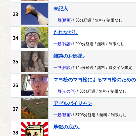
未記入
33
一般
(動画)
/ 36分経過 /
無料
/
制限なし
たれながし
34
一般
(雑談)
/ 290分経過 /
無料
/
制限なし
雑談のお部屋♪
35
一般
(雑談)
/ 145分経過 /
無料
/
ログイン限定
マヨ松のマヨ松によるマヨ松のための
36
一般
(その他)
/ 38分経過 /
無料
/
制限なし
アゼルバイジャン
37
一般
(動画)
/ 3793分経過 /
無料
/
制限なし
地獄の底の。
38