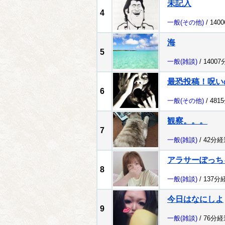
未記入
4
一般
(その他)
/ 140
海
5
一般
(雑談)
/ 1400
最恐投稿！呪い
6
一般
(その他)
/ 481
観察。。。
7
一般
(雑談)
/ 42分経
アラサーぽっち
8
一般
(雑談)
/ 137分
今日はなにしよ
9
一般
(雑談)
/ 76分経