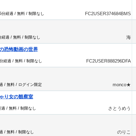
FC2USER374684BMS
06分経過 /
無料
/
制限なし
海
7分経過 /
無料
/
制限なし
の恐怖動画の世界
FC2USER888296DFA
5分経過 /
無料
/
制限なし
monco★
過 /
無料
/
ログイン限定
ゃり女の観察室
さとうめう
経過 /
無料
/
制限なし
のりこ
過 /
無料
/
制限なし