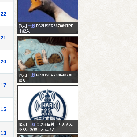
22
[3人]
一般
FC2USER667889TPF
未記入
21
20
[4人]
一般
FC2USER700640YXE
眠り
17
15
[2人]
一般
ラジオ阪神 とんさん
ラジオ阪神 とんさん
13