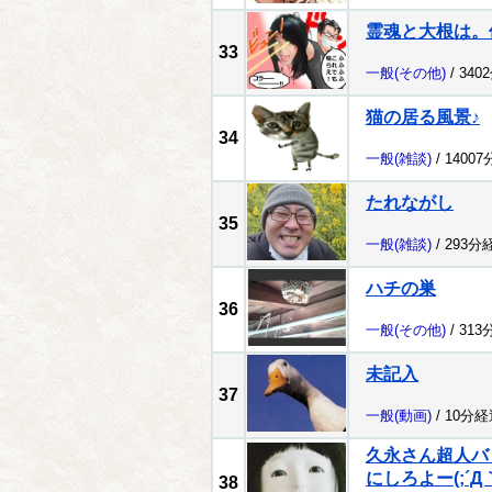
霊魂と大根は。
33
一般
(その他)
/ 340
猫の居る風景♪
34
一般
(雑談)
/ 1400
たれながし
35
一般
(雑談)
/ 293分
ハチの巣
36
一般
(その他)
/ 313
未記入
37
一般
(動画)
/ 10分経
久永さん超人バ
にしろよー(;´Д
38