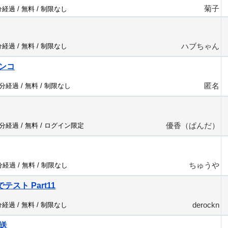
菊子
分経過 /
無料
/
制限なし
ハブちゃん
分経過 /
無料
/
制限なし
ンコ
匿名
6分経過 /
無料
/
制限なし
優香（ぱんだ）
4分経過 /
無料
/
ログイン限定
ちゅうや
7分経過 /
無料
/
制限なし
y でテスト Part11
derockn
分経過 /
無料
/
制限なし
送