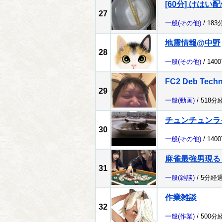
[60分] けはい配信
27
一般
(その他)
/ 183
地震情報@中野
28
一般
(その他)
/ 140
FC2 Deb Tech
29
一般
(動画)
/ 518分
チュンチュンラ
30
一般
(その他)
/ 140
麻雀最強男現る
31
一般
(雑談)
/ 5分経過
作業雑談
32
一般
(作業)
/ 500分