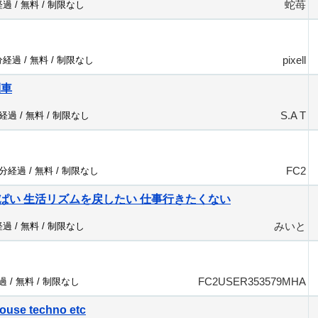
蛇苺
経過 /
無料
/
制限なし
pixell
分経過 /
無料
/
制限なし
列車
S.A T
分経過 /
無料
/
制限なし
FC2
0分経過 /
無料
/
制限なし
ぱい 生活リズムを戻したい 仕事行きたくない
みいと
経過 /
無料
/
制限なし
FC2USER353579MHA
過 /
無料
/
制限なし
ouse techno etc