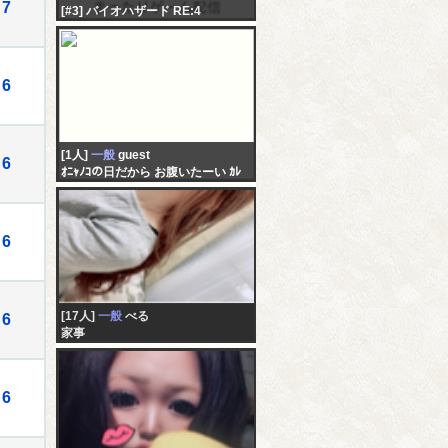
7
[#3] バイオハザード RE:4
6
[1人]
一般
guest
6
ｵﾆｬﾉｺの日だから お腹いたーい ｶﾚ
のことめちゃくちゃ気になってる
し 諦めたくなーい
6
[17人]
一般
べる
6
家事
6