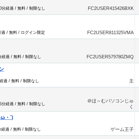
FC2USER415426BXK
80分経過 /
無料
/
制限なし
FC2USER811325VMA
経過 /
無料
/
ログイン限定
FC2USER579780ZMQ
7分経過 /
無料
/
制限なし
ン
主
分経過 /
無料
/
制限なし
＠ほ～むパソコンじゅ
06分経過 /
無料
/
制限なし
く
ω・´)
ゲーム王子
分経過 /
無料
/
制限なし