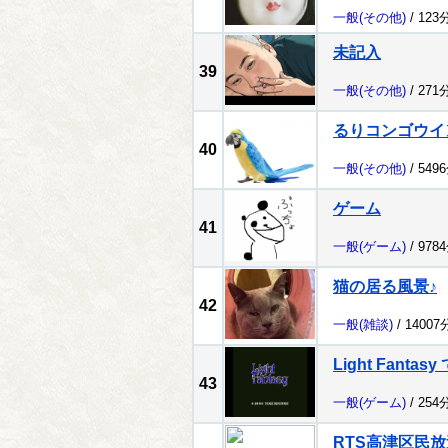
一般
(その他)
/ 123
未記入
39
一般
(その他)
/ 271
るりコンゴウイ
40
一般
(その他)
/ 549
ゲーム
41
一般
(ゲーム)
/ 978
猫の居る風景♪
42
一般
(雑談)
/ 1400
Light Fantas
43
一般
(ゲーム)
/ 254
RTS高津区民放