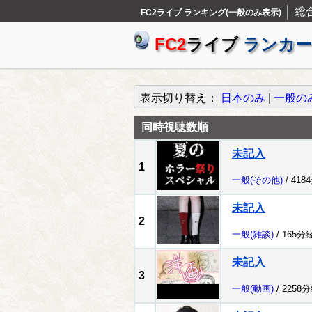
総
FC2ライブ ランキング(一般のみ表示)
FC2
ライブ
ランカー
表示切り替え：
日本のみ
|
一般の
同時視聴数順
未記入
1
一般
(その他)
/ 418
未記入
2
一般
(雑談)
/ 165分
未記入
3
一般
(動画)
/ 2258