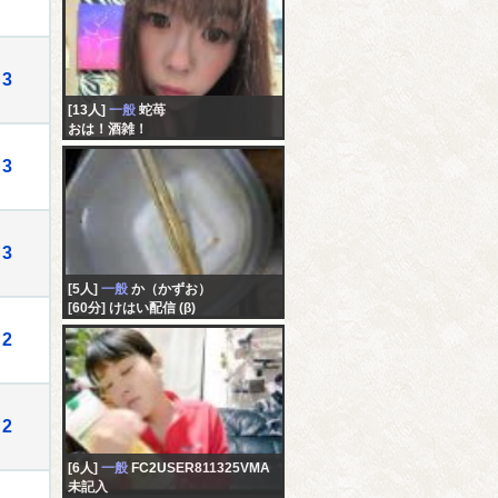
3
[13人]
一般
蛇苺
おは！酒雑！
3
3
[5人]
一般
か（かずお）
[60分] けはい配信 (β)
2
2
[6人]
一般
FC2USER811325VMA
未記入