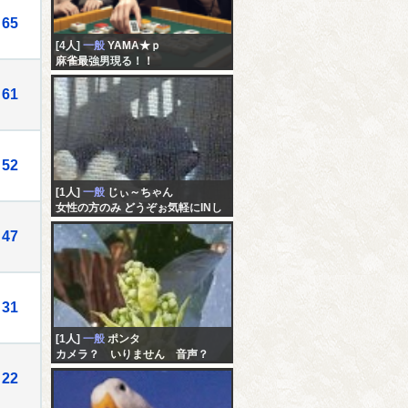
65
[4人]
一般
YAMA★ｐ
麻雀最強男現る！！
61
52
[1人]
一般
じぃ～ちゃん
女性の方のみ どうぞぉ気軽にINし
てくださいネ( ﾟｰﾟ)( ｡_｡)。雑談から
47
xxxまで,色々と・・・＾＾ｖ
31
[1人]
一般
ポンタ
カメラ？ いりません 音声？
いりません チャットで妄想にふ
22
けりませんか