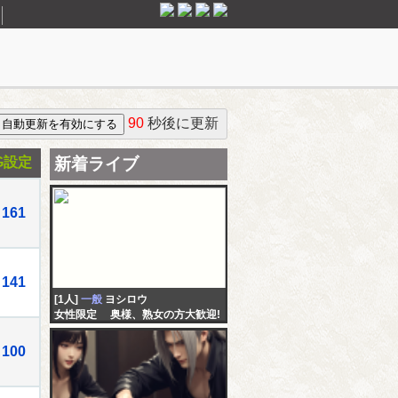
90
秒後に更新
G設定
新着ライブ
161
141
[1人]
一般
ヨシロウ
女性限定 奥様、熟女の方大歓迎!
こっそり息抜きしましょう
100