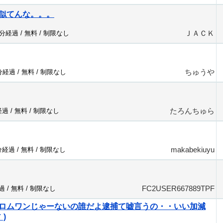
似てんな。。。
ＪＡＣＫ
2分経過 /
無料
/
制限なし
ちゅうや
7分経過 /
無料
/
制限なし
たろんちゅら
経過 /
無料
/
制限なし
makabekiuyu
分経過 /
無料
/
制限なし
FC2USER667889TPF
過 /
無料
/
制限なし
ロムワンじゃーないの誰だよ逮捕て嘘言うの・・いい加減
｀)