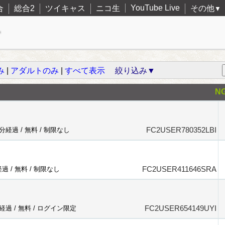
YouTube Live
合
総合2
ツイキャス
ニコ生
その他
▼
み
|
アダルトのみ
|
すべて表示
絞り込み▼
N
FC2USER780352LBI
4分経過 /
無料
/
制限なし
FC2USER411646SRA
経過 /
無料
/
制限なし
FC2USER654149UYI
分経過 /
無料
/
ログイン限定