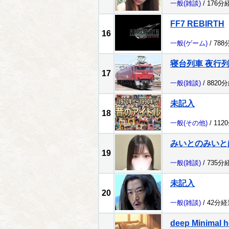
一般
(雑談)
/ 176分
FF7 REBIRTH
16
一般
(ゲーム)
/ 788
寝台列車 夜行
17
一般
(雑談)
/ 8820
未記入
18
一般
(その他)
/ 112
みいとのみいと
19
一般
(雑談)
/ 735分
未記入
20
一般
(雑談)
/ 42分経
deep Minimal h