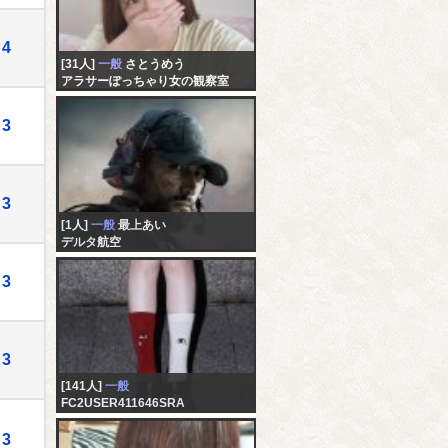
4
[31人]
一般
さとうめう
アラサーぽっちゃり女の観察室
3
3
[1人]
一般
最上あい
デルタ航空
3
3
[141人]
一般
FC2USER411646SRA
未記入
3