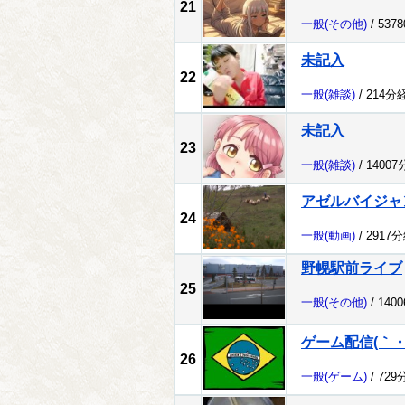
21
一般
(その他)
/ 537
未記入
22
一般
(雑談)
/ 214分
未記入
23
一般
(雑談)
/ 1400
アゼルバイジャ
24
一般
(動画)
/ 2917
野幌駅前ライブ
25
一般
(その他)
/ 140
ゲーム配信(｀・
26
一般
(ゲーム)
/ 729