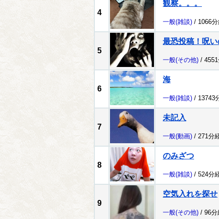
観察。。。
4
一般
(雑談)
/ 1066
最恐投稿！呪い
5
一般
(その他)
/ 455
海
6
一般
(雑談)
/ 1374
未記入
7
一般
(動画)
/ 271分
のみざつ
8
一般
(雑談)
/ 524分
空気入れを探せ
9
一般
(その他)
/ 96