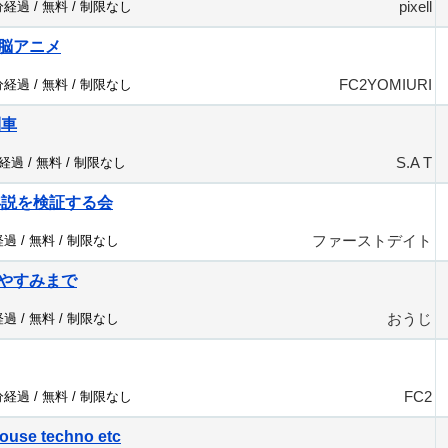
pixell
分経過 /
無料
/
制限なし
脳アニメ
FC2YOMIURI
分経過 /
無料
/
制限なし
列車
S.A T
分経過 /
無料
/
制限なし
年説を検証する会
ファーストデイト
経過 /
無料
/
制限なし
やすみまで
おうじ
経過 /
無料
/
制限なし
FC2
分経過 /
無料
/
制限なし
ouse techno etc