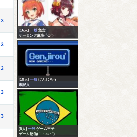
3
[16人]
一般
魚念
ゲーミング麻雀(ﾟωﾟ)
3
3
[18人]
一般
げんじろう
未記入
3
3
[5人]
一般
ゲーム王子
ゲーム配信(｀・ω・´)