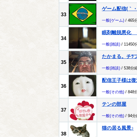
ゲーム配信(｀・
33
一般
(ゲーム)
/ 465
眠剤離脱悪化 
34
一般
(雑談)
/ 1145
たかまる。チﾂ
35
一般
(雑談)
/ 538分
配信王子様は復
36
一般
(その他)
/ 848
テンの部屋
37
一般
(その他)
/ 94
猫の居る風景♪
38