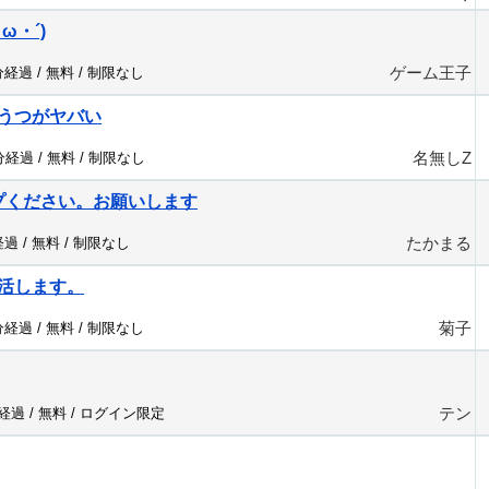
ω・´)
ゲーム王子
分経過 /
無料
/
制限なし
うつがヤバい
名無しZ
0分経過 /
無料
/
制限なし
プください。お願いします
たかまる
経過 /
無料
/
制限なし
活します。
菊子
分経過 /
無料
/
制限なし
テン
分経過 /
無料
/
ログイン限定