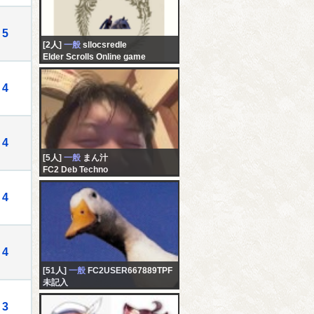
5
[2人]
一般
sllocsredle
Elder Scrolls Online game
4
4
[5人]
一般
まん汁
FC2 Deb Techno
4
4
[51人]
一般
FC2USER667889TPF
未記入
3