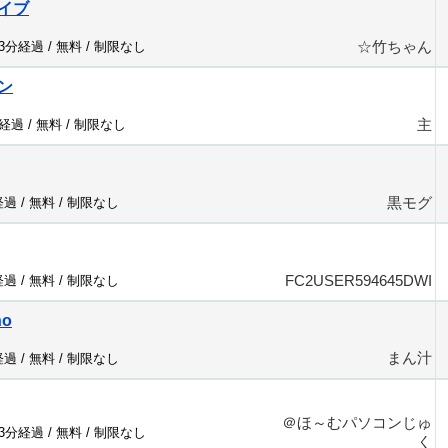
イブ
☆竹ちゃん
43分経過 /
無料
/
制限なし
ン
主
分経過 /
無料
/
制限なし
黒モグ
経過 /
無料
/
制限なし
FC2USER594645DWI
経過 /
無料
/
制限なし
no
まん汁
経過 /
無料
/
制限なし
＠ほ～むパソコンじゅ
43分経過 /
無料
/
制限なし
く