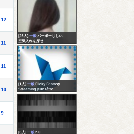
12
[25人]
一般
パーボーじじい
空気入れを探せ
11
11
[1人]
一般
Flicky Fantasy
10
Streaming jeux rétro
9
[6人]
一般
n.u