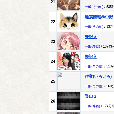
21
一般
(その他)
/ 535
地震情報@中野
22
一般
(その他)
/ 137
未記入
23
一般
(雑談)
/ 1374
未記入
24
一般
(その他)
/ 313
作業(いろいろ)
25
一般
(その他)
/ 560
登山２
26
一般
(雑談)
/ 174分