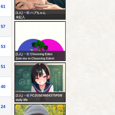
61
[1人]
一般
ハブちゃん
未記入
57
53
[1人]
一般
Choosing Eden
Join me in Choosing Eden!
51
40
[2人]
一般
FC2USER604375PDB
daily life
24