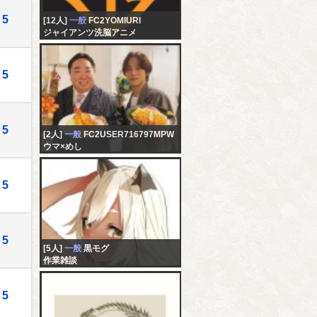
5
[12人]
一般
FC2YOMIURI
ジャイアンツ洗脳アニメ
5
5
[2人]
一般
FC2USER716797MPW
ウマ×めし
5
5
[5人]
一般
黒モグ
作業雑談
5