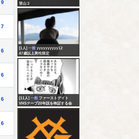
9
登山２
7
[1人]
一般
yyyyyyyyyy12
6
47歳以上男性限定
6
[11人]
一般
ファーストデイト
6
VHSテープ20年説を検証する会
6