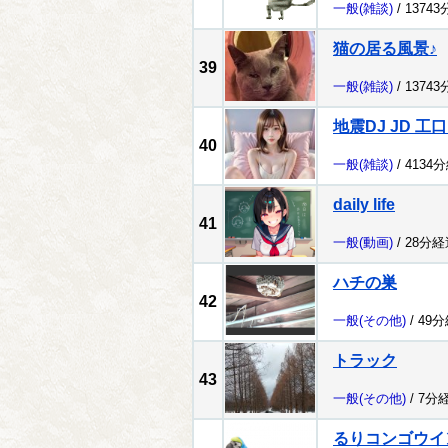
一般
(雑談)
/ 1374
猫の居る風景♪
39
一般
(雑談)
/ 1374
地震DJ JD 工
40
一般
(雑談)
/ 4134
daily life
41
一般
(動画)
/ 28分経
ハチの巣
42
一般
(その他)
/ 49
トラック
43
一般
(その他)
/ 7分
るりコンゴウイ