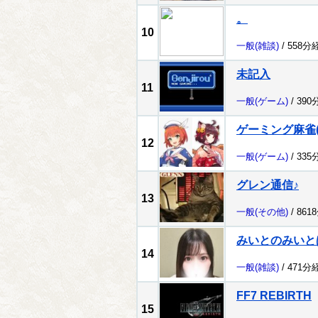
。
10
一般
(雑談)
/ 558分
未記入
11
一般
(ゲーム)
/ 390
ゲーミング麻雀(ﾟ
12
一般
(ゲーム)
/ 335
グレン通信♪
13
一般
(その他)
/ 861
みいとのみいと
14
一般
(雑談)
/ 471分
FF7 REBIRTH
15