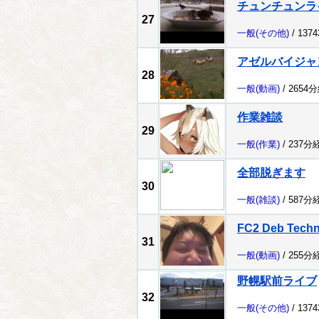
チュンチュンラ
27
一般
(その他)
/ 137
アゼルバイジャ
28
一般
(動画)
/ 2654
作業雑談
29
一般
(作業)
/ 237分
全部脱ぎます
30
一般
(雑談)
/ 587分
FC2 Deb Tech
31
一般
(動画)
/ 255分
野幌駅前ライブ
32
一般
(その他)
/ 137