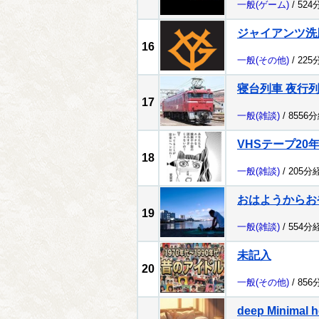
一般
(ゲーム)
/ 524
ジャイアンツ洗
16
一般
(その他)
/ 225
寝台列車 夜行
17
一般
(雑談)
/ 8556
VHSテープ20
18
一般
(雑談)
/ 205分
おはようからお
19
一般
(雑談)
/ 554分
未記入
20
一般
(その他)
/ 856
deep Minimal h