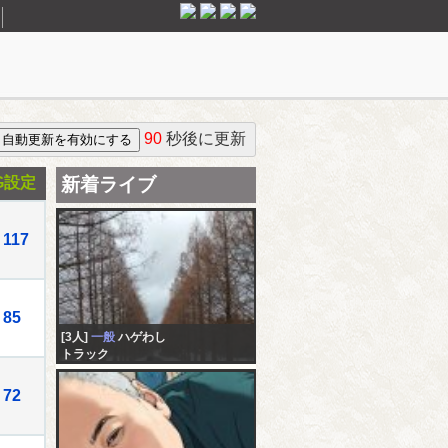
90
秒後に更新
G設定
新着ライブ
117
85
[3人]
一般
ハゲわし
トラック
72