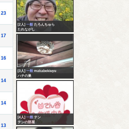
23
[2人]
一般
たろんちゅら
たれながし
17
16
[3人]
一般
makabekiuyu
ハチの巣
14
14
[4人]
一般
テン
テンの部屋
13