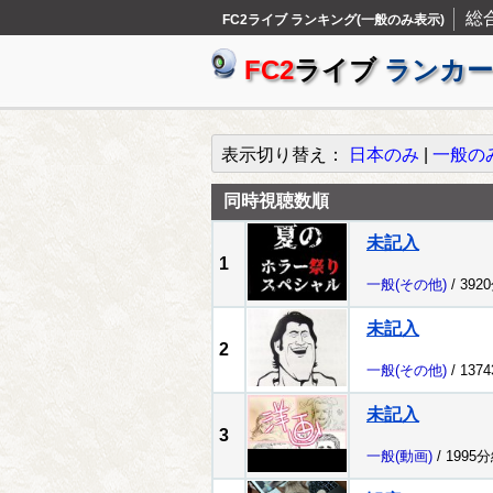
総
FC2ライブ ランキング(一般のみ表示)
FC2
ライブ
ランカー
表示切り替え：
日本のみ
|
一般の
同時視聴数順
未記入
1
一般
(その他)
/ 392
未記入
2
一般
(その他)
/ 137
未記入
3
一般
(動画)
/ 1995