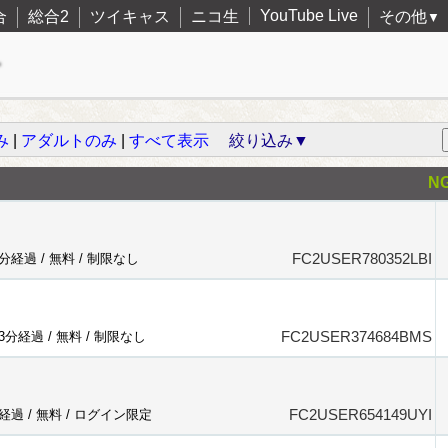
YouTube Live
合
総合2
ツイキャス
ニコ生
その他
▼
み
|
アダルトのみ
|
すべて表示
絞り込み▼
N
FC2USER780352LBI
0分経過 /
無料
/
制限なし
FC2USER374684BMS
43分経過 /
無料
/
制限なし
FC2USER654149UYI
分経過 /
無料
/
ログイン限定