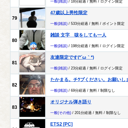
一般
(雑談)
/ 18分経過 /
無料
/
ログイン限定
47歳以上男性限定
79
一般
(雑談)
/ 533分経過 /
無料
/
ポイント限定
雑談 文字 咳をしても一人
80
一般
(雑談)
/ 198分経過 /
無料
/
ログイン限定
友達限定です(⁠*⁠´⁠ω⁠｀⁠*⁠)
81
一般
(雑談)
/ 23分経過 /
無料
/
ログイン限定
たかまる。チﾂプください。お願いし
82
一般
(雑談)
/ 69分経過 /
無料
/
制限なし
オリジナル弾き語り
83
一般
(その他)
/ 201分経過 /
無料
/
制限なし
ETS2 [PC]