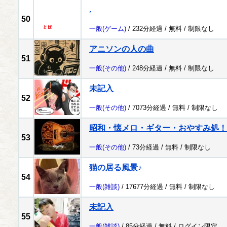
.
50
一般
(ゲーム)
/ 232分経過 /
無料
/
制限なし
アニソンの人の曲
51
一般
(その他)
/ 248分経過 /
無料
/
制限なし
未記入
52
一般
(その他)
/ 7073分経過 /
無料
/
制限なし
昭和・懐メロ・ギター・おやすみ処！
53
一般
(その他)
/ 73分経過 /
無料
/
制限なし
猫の居る風景♪
54
一般
(雑談)
/ 17677分経過 /
無料
/
制限なし
未記入
55
一般
(雑談)
/ 85分経過 /
無料
/
ログイン限定