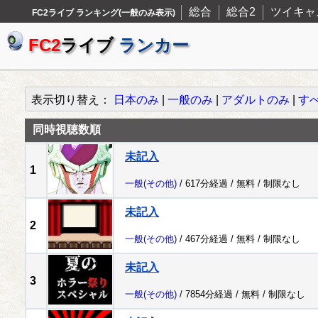
総合
総合2
ツイキャ
FC2ライブ ランキング(一般のみ表示)
FC2
ライブ
ランカー
表示切り替え：
日本のみ
|
一般のみ
|
アダルトのみ
|
す
同時視聴数順
未記入
1
一般
(その他)
/ 617分経過 /
無料
/
制限なし
未記入
2
一般
(その他)
/ 467分経過 /
無料
/
制限なし
未記入
3
一般
(その他)
/ 7854分経過 /
無料
/
制限なし