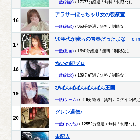
一般
(雑談)
/ 17677分経過 /
無料
/
制限なし
アラサーぽっちゃり女の観察室
16
一般
(雑談)
/ 968分経過 /
無料
/
制限なし
90年代が俺らの青春だったよな ｃ
17
一般
(動画)
/ 1650分経過 /
無料
/
制限なし
怖いの即ブロ
18
一般
(雑談)
/ 189分経過 /
無料
/
制限なし
びばんばばんばんばん王国
19
一般
(ゲーム)
/ 318分経過 /
無料
/
ログイン限
グレン通信♪
20
一般
(その他)
/ 12552分経過 /
無料
/
制限なし
未記入