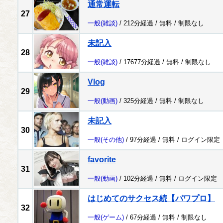
通常運転
27
一般
(雑談)
/ 212分経過 /
無料
/
制限なし
未記入
28
一般
(雑談)
/ 17677分経過 /
無料
/
制限なし
Vlog
29
一般
(動画)
/ 325分経過 /
無料
/
制限なし
未記入
30
一般
(その他)
/ 97分経過 /
無料
/
ログイン限定
favorite
31
一般
(動画)
/ 102分経過 /
無料
/
ログイン限定
はじめてのサクセス続【パワプロ】
32
一般
(ゲーム)
/ 67分経過 /
無料
/
制限なし