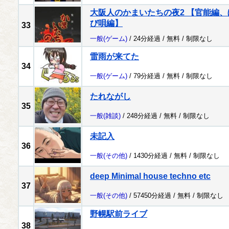
大阪人のかまいたちの夜2 【官能編
び唄編】
33
一般
(ゲーム)
/ 24分経過 /
無料
/
制限なし
雷雨が来てた
34
一般
(ゲーム)
/ 79分経過 /
無料
/
制限なし
たれながし
35
一般
(雑談)
/ 248分経過 /
無料
/
制限なし
未記入
36
一般
(その他)
/ 1430分経過 /
無料
/
制限なし
deep Minimal house techno etc
37
一般
(その他)
/ 57450分経過 /
無料
/
制限なし
野幌駅前ライブ
38