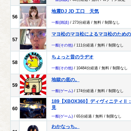
地震DJ JD 工口 天気
56
一般
(雑談)
/ 273分経過 /
無料
/
制限なし
マヨ松のマヨ松によるマヨ松のための
57
一般
(その他)
/ 111分経過 /
無料
/
制限なし
ちょっと昔のラヂオ
58
一般
(その他)
/ 10484分経過 /
無料
/
制限なし
地獄の底の。
59
一般
(ゲーム)
/ 174分経過 /
無料
/
制限なし
189【XBOX360】ディヴィニティ
見
60
一般
(ゲーム)
/ 65分経過 /
無料
/
制限なし
わかなっち。