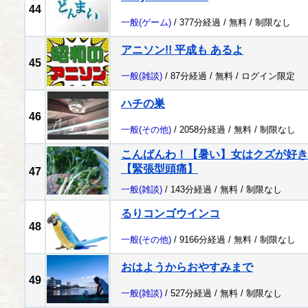
44
一般
(ゲーム)
/ 377分経過 /
無料
/
制限なし
アニソン!! 平成も あるよ
45
一般
(雑談)
/ 87分経過 /
無料
/
ログイン限定
ハチの巣
46
一般
(その他)
/ 2058分経過 /
無料
/
制限なし
こんばんわ！【暑い】女はクズが好き
【緊張型頭痛】
47
一般
(雑談)
/ 143分経過 /
無料
/
制限なし
るりコンゴウインコ
48
一般
(その他)
/ 9166分経過 /
無料
/
制限なし
おはようからおやすみまで
49
一般
(雑談)
/ 527分経過 /
無料
/
制限なし