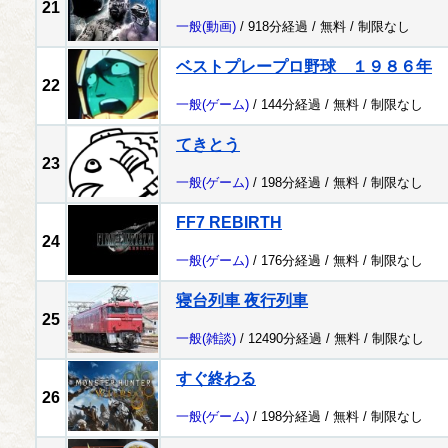
21
一般
(動画)
/ 918分経過 /
無料
/
制限なし
ベストプレープロ野球 １９８６年
22
一般
(ゲーム)
/ 144分経過 /
無料
/
制限なし
てきとう
23
一般
(ゲーム)
/ 198分経過 /
無料
/
制限なし
FF7 REBIRTH
24
一般
(ゲーム)
/ 176分経過 /
無料
/
制限なし
寝台列車 夜行列車
25
一般
(雑談)
/ 12490分経過 /
無料
/
制限なし
すぐ終わる
26
一般
(ゲーム)
/ 198分経過 /
無料
/
制限なし