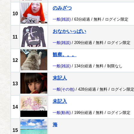
のみざつ
10
一般
(雑談)
/ 63分経過 /
無料
/
ログイン限定
おなかいっぱい
11
一般
(雑談)
/ 209分経過 /
無料
/
ログイン限定
観察。。。
12
一般
(雑談)
/ 134分経過 /
無料
/
制限なし
末記人
13
一般
(その他)
/ 428分経過 /
無料
/
ログイン限
未記入
14
一般
(動画)
/ 199分経過 /
無料
/
ログイン限定
海
15