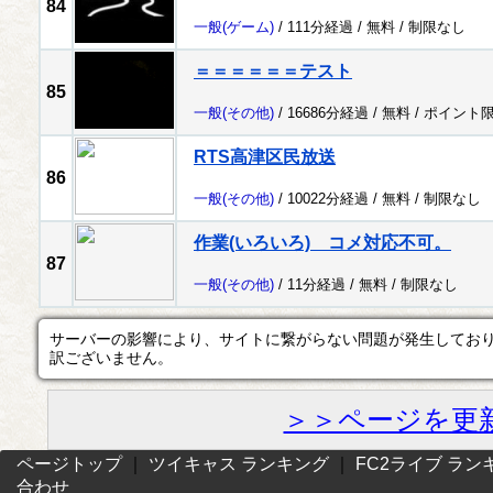
84
一般
(ゲーム)
/ 111分経過 /
無料
/
制限なし
＝＝＝＝＝＝テスト
85
一般
(その他)
/ 16686分経過 /
無料
/
ポイント
RTS高津区民放送
86
一般
(その他)
/ 10022分経過 /
無料
/
制限なし
作業(いろいろ) コメ対応不可。
87
一般
(その他)
/ 11分経過 /
無料
/
制限なし
サーバーの影響により、サイトに繋がらない問題が発生してお
訳ございません。
＞＞ページを更
ページトップ
｜
ツイキャス ランキング
｜
FC2ライブ ラン
合わせ