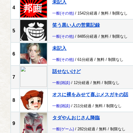
未記入
4
一般
(その他)
/ 1542分経過 /
無料
/
制限なし
笑う黒い人の営業記録
5
一般
(その他)
/ 8485分経過 /
無料
/
制限なし
未記入
6
一般
(その他)
/ 61分経過 /
無料
/
制限なし
話せないけど
7
一般
(雑談)
/ 12分経過 /
無料
/
制限なし
オスに裸をみせて喜ぶメスガキの話
8
一般
(雑談)
/ 211分経過 /
無料
/
制限なし
タダやんおじさん降臨
9
一般
(ゲーム)
/ 282分経過 /
無料
/
制限なし