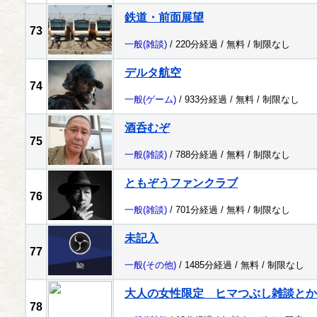
鉄道・前面展望
73
一般
(雑談)
/ 220分経過 /
無料
/
制限なし
デルタ航空
74
一般
(ゲーム)
/ 933分経過 /
無料
/
制限なし
酒呑むぞ
75
一般
(雑談)
/ 788分経過 /
無料
/
制限なし
ともぞうファンクラブ
76
一般
(雑談)
/ 701分経過 /
無料
/
制限なし
未記入
77
一般
(その他)
/ 1485分経過 /
無料
/
制限なし
大人の女性限定 ヒマつぶし雑談とか
78