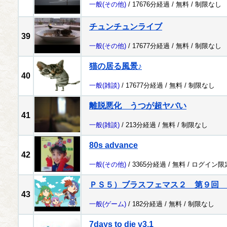
一般
(その他)
/ 17676分経過 /
無料
/
制限なし
チュンチュンライブ
39
一般
(その他)
/ 17677分経過 /
無料
/
制限なし
猫の居る風景♪
40
一般
(雑談)
/ 17677分経過 /
無料
/
制限なし
離脱悪化 うつが超ヤバい
41
一般
(雑談)
/ 213分経過 /
無料
/
制限なし
80s advance
42
一般
(その他)
/ 3365分経過 /
無料
/
ログイン限
ＰＳ５）ブラスフェマス２ 第９回 
43
一般
(ゲーム)
/ 182分経過 /
無料
/
制限なし
7days to die v3.1