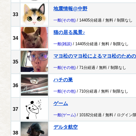
地震情報@中野
33
一般
(その他)
/ 14405分経過 /
無料
/
制限なし
猫の居る風景♪
34
一般
(雑談)
/ 14405分経過 /
無料
/
制限なし
マヨ松のマヨ松によるマヨ松のための
35
一般
(その他)
/ 71分経過 /
無料
/
制限なし
ハチの巣
36
一般
(その他)
/ 710分経過 /
無料
/
制限なし
ゲーム
37
一般
(ゲーム)
/ 10182分経過 /
無料
/
ログイン
デルタ航空
38