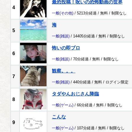
最恐投稿！呪いの恐怖動画の世界
4
一般
(その他)
/ 5213分経過 /
無料
/
制限なし
海
5
一般
(雑談)
/ 14405分経過 /
無料
/
制限なし
怖いの即ブロ
6
一般
(雑談)
/ 70分経過 /
無料
/
制限なし
観察。。。
7
一般
(雑談)
/ 440分経過 /
無料
/
ログイン限定
タダやんおじさん降臨
8
一般
(ゲーム)
/ 66分経過 /
無料
/
制限なし
こんな
9
一般
(ゲーム)
/ 107分経過 /
無料
/
制限なし