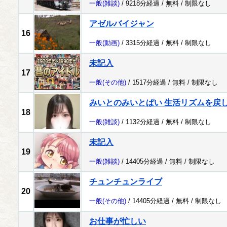
一般
(雑談)
/ 9218分経過 /
無料
/
制限なし
アゼルバイジャン
16
一般
(動画)
/ 3315分経過 /
無料
/
制限なし
未記入
17
一般
(その他)
/ 1517分経過 /
無料
/
制限なし
みいとのみいとぱい 生活リズムを戻
18
一般
(雑談)
/ 1132分経過 /
無料
/
制限なし
未記入
19
一般
(雑談)
/ 14405分経過 /
無料
/
制限なし
チュンチュンライブ
20
一般
(その他)
/ 14405分経過 /
無料
/
制限なし
お仕事が忙しい