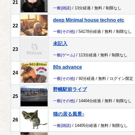
21
一般
(雑談)
/ 13分経過 /
無料
/
制限なし
deep Minimal house techno etc
22
一般
(その他)
/ 54178分経過 /
無料
/
制限なし
未記入
23
一般
(ゲーム)
/ 113分経過 /
無料
/
制限なし
80s advance
24
一般
(その他)
/ 92分経過 /
無料
/
ログイン限定
野幌駅前ライブ
25
一般
(その他)
/ 14404分経過 /
無料
/
制限なし
猫の居る風景♪
26
一般
(雑談)
/ 14405分経過 /
無料
/
制限なし