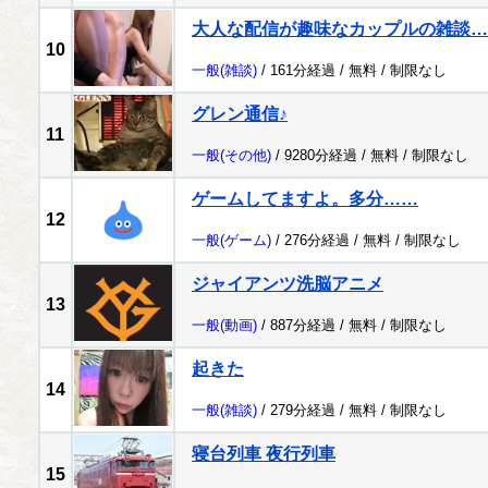
大人な配信が趣味なカップルの雑談…
10
一般
(雑談)
/ 161分経過 /
無料
/
制限なし
グレン通信♪
11
一般
(その他)
/ 9280分経過 /
無料
/
制限なし
ゲームしてますよ。多分……
12
一般
(ゲーム)
/ 276分経過 /
無料
/
制限なし
ジャイアンツ洗脳アニメ
13
一般
(動画)
/ 887分経過 /
無料
/
制限なし
起きた
14
一般
(雑談)
/ 279分経過 /
無料
/
制限なし
寝台列車 夜行列車
15