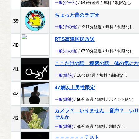
一般
(ゲーム)
/ 547分経過 /
無料
/
制限なし
ちょっと昔のラヂオ
39
一般
(その他)
/ 7211分経過 /
無料
/
制限なし
RTS高津区民放送
40
一般
(その他)
/ 6750分経過 /
無料
/
制限なし
ここだけの話 秘密の話 体の気にな
41
一般
(雑談)
/ 104分経過 /
無料
/
制限なし
47歳以上男性限定
42
一般
(雑談)
/ 56分経過 /
無料
/
ポイント限定
カメラ？ いりません 音声？ いり
せんか
43
一般
(雑談)
/ 40分経過 /
無料
/
制限なし
＝＝＝＝＝＝テスト