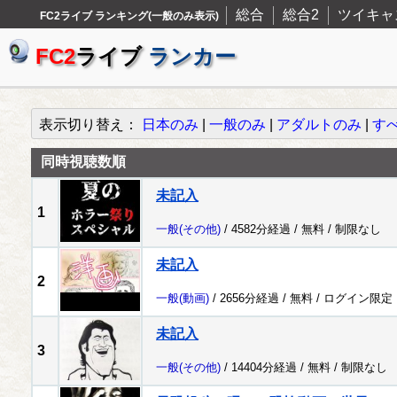
総合
総合2
ツイキャ
FC2ライブ ランキング(一般のみ表示)
FC2
ライブ
ランカー
表示切り替え：
日本のみ
|
一般のみ
|
アダルトのみ
|
す
同時視聴数順
未記入
1
一般
(その他)
/ 4582分経過 /
無料
/
制限なし
未記入
2
一般
(動画)
/ 2656分経過 /
無料
/
ログイン限定
未記入
3
一般
(その他)
/ 14404分経過 /
無料
/
制限なし