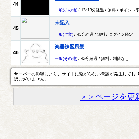
44
一般
(その他)
/ 13413分経過 /
無料
/
ポイント
未記入
45
一般
(作業)
/ 43分経過 /
無料
/
ログイン限定
楽器練習風景
46
一般
(その他)
/ 43分経過 /
無料
/
制限なし
サーバーの影響により、サイトに繋がらない問題が発生してお
訳ございません。
＞＞ページを更