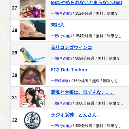
test♪やめられないとまらない♪test
27
一般
(その他)
/ 352分経過 /
無料
/
制限なし
未記入
28
一般
(その他)
/ 154分経過 /
無料
/
制限なし
るりコンゴウインコ
29
一般
(その他)
/ 5894分経過 /
無料
/
制限なし
FC2 Deb Techno
30
一般
(動画)
/ 916分経過 /
無料
/
制限なし
霊魂と大根は。似てんな。。。
31
一般
(その他)
/ 3800分経過 /
無料
/
制限なし
ラジオ阪神 とんさん
32
一般
(その他)
/ 438分経過 /
無料
/
制限なし