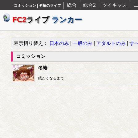
総合
総合2
ツイキャス
コミッション | 冬椿のライブ
FC2
ライブ
ランカー
表示切り替え：
日本のみ
|
一般のみ
|
アダルトのみ
|
す
コミッション
冬椿
眠たくなるまで