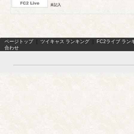
未記入
ページトップ
｜
ツイキャス ランキング
｜
FC2ライブ ラン
合わせ