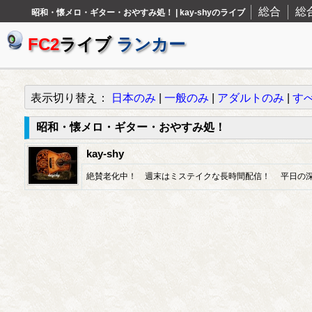
総合
総
昭和・懐メロ・ギター・おやすみ処！ | kay-shyのライブ
FC2
ライブ
ランカー
表示切り替え：
日本のみ
|
一般のみ
|
アダルトのみ
|
す
昭和・懐メロ・ギター・おやすみ処！
kay-shy
絶賛老化中！ 週末はミステイクな長時間配信！ 平日の