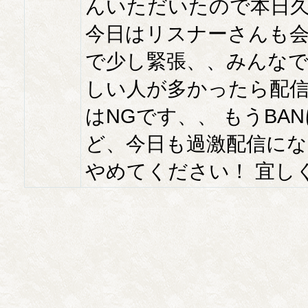
んいただいたので本日久
今日はリスナーさんも会
で少し緊張、、みんなで応援
しい人が多かったら配信
はNGです、、 もうB
ど、今日も過激配信にな
やめてください！ 宜し