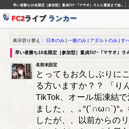
早い者勝ち10名限定［参加型］童貞ﾘｽﾅｰ「マサオ」さんと最後まで㊙...
FC2
ライブ
ランカー
表示切り替え：
日本のみ
|
一般のみ
|
アダルトのみ
|
す
早い者勝ち10名限定［参加型］童貞ﾘｽﾅｰ「マサオ」さん
名前未設定
とってもお久しぶりに
る方いますか？？ 「りん」ですよ
TikTok、オール垢凍
ました、、｡°(´∩ω∩`
したが、、以前からの