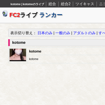
総合
総合2
ツイキャス
ニ
kotome | kotomeのライブ
FC2
ライブ
ランカー
表示切り替え：
日本のみ
|
一般のみ
|
アダルトのみ
|
す
kotome
kotome
kotome