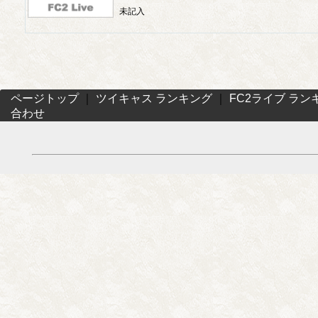
未記入
ページトップ
｜
ツイキャス ランキング
｜
FC2ライブ ラン
合わせ