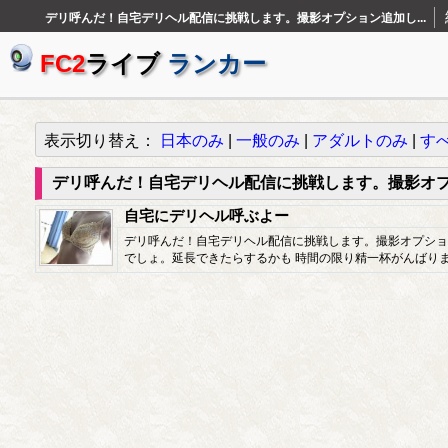
デリ呼んだ！自宅デリヘル配信に挑戦します。撮影オプション追加し...
FC2
ライブ
ランカー
表示切り替え：
日本のみ
|
一般のみ
|
アダルトのみ
|
す
デリ呼んだ！自宅デリヘル配信に挑戦します。撮影オ
自宅にデリヘル呼ぶよー
デリ呼んだ！自宅デリヘル配信に挑戦します。撮影オプショ
でしょ。延長できたらするかも 時間の限り精一杯がんばり