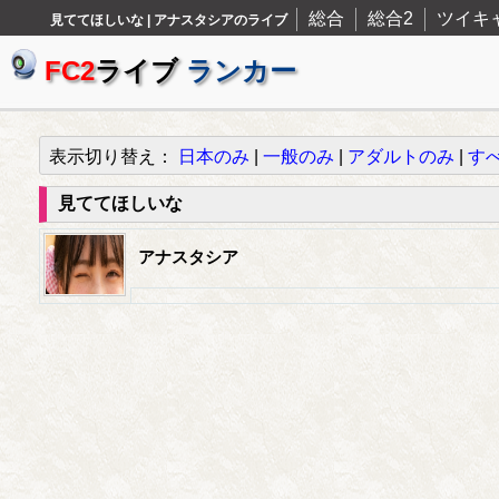
総合
総合2
ツイキ
見ててほしいな | アナスタシアのライブ
FC2
ライブ
ランカー
表示切り替え：
日本のみ
|
一般のみ
|
アダルトのみ
|
す
見ててほしいな
アナスタシア