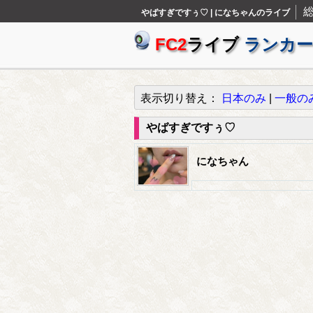
やばすぎですぅ♡ | になちゃんのライブ
FC2
ライブ
ランカー
表示切り替え：
日本のみ
|
一般の
やばすぎですぅ♡
になちゃん