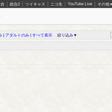
YouTube Live
総合
総合2
ツイキャス
ニコ生
その他
み
|
アダルトのみ
|
すべて表示
絞り込み▼