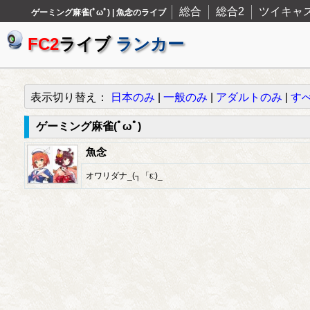
総合
総合2
ツイキャ
ゲーミング麻雀(ﾟωﾟ) | 魚念のライブ
FC2
ライブ
ランカー
表示切り替え：
日本のみ
|
一般のみ
|
アダルトのみ
|
す
ゲーミング麻雀(ﾟωﾟ)
魚念
オワリダナ_(┐「ε:)_