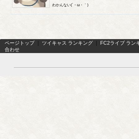
わかんない(´・ω・｀)
ページトップ
｜
ツイキャス ランキング
｜
FC2ライブ ラン
合わせ