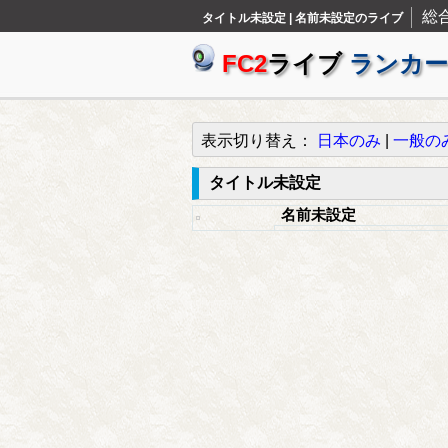
総
タイトル未設定 | 名前未設定のライブ
FC2
ライブ
ランカー
表示切り替え：
日本のみ
|
一般の
タイトル未設定
名前未設定