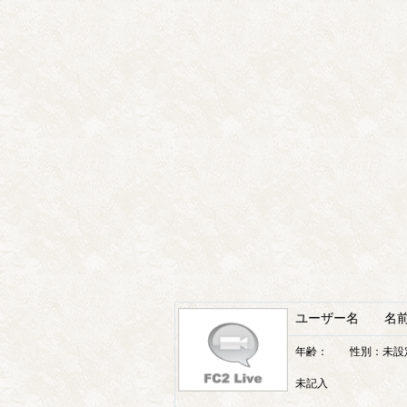
ユーザー名 名前
年齢： 性別：未設
未記入