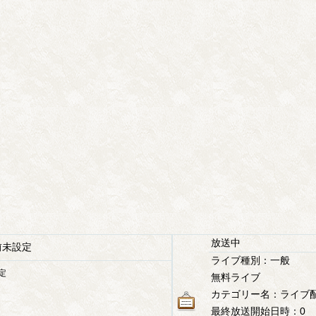
放送中
未設定
ライブ種別：一般
定
無料ライブ
カテゴリー名：ライブ
最終放送開始日時：0