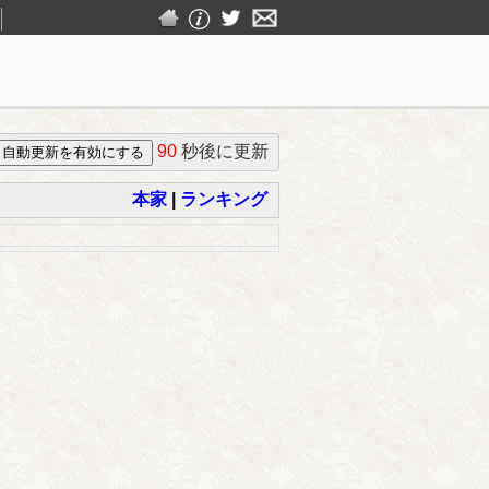
90
秒後に更新
本家
|
ランキング