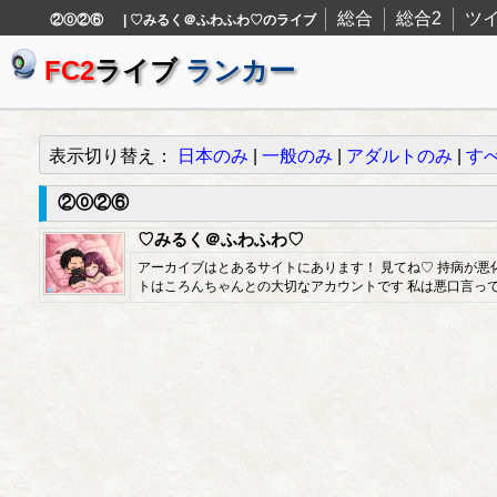
総合
総合2
ツ
②⓪②⑥ | ♡みるく＠ふわふわ♡のライブ
FC2
ライブ
ランカー
表示切り替え：
日本のみ
|
一般のみ
|
アダルトのみ
|
す
②⓪②⑥
♡みるく＠ふわふわ♡
アーカイブはとあるサイトにあります！ 見てね♡ 持病が悪
トはころんちゃんとの大切なアカウントです 私は悪口言って