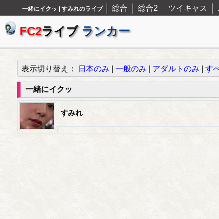
総合
総合2
ツイキャス
一緒にイクッ | すみれのライブ
FC2
ライブ
ランカー
表示切り替え：
日本のみ
|
一般のみ
|
アダルトのみ
|
す
一緒にイクッ
すみれ