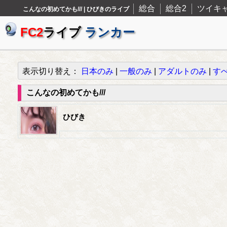
総合
総合2
ツイキ
こんなの初めてかも/// | ひびきのライブ
FC2
ライブ
ランカー
表示切り替え：
日本のみ
|
一般のみ
|
アダルトのみ
|
す
こんなの初めてかも///
ひびき