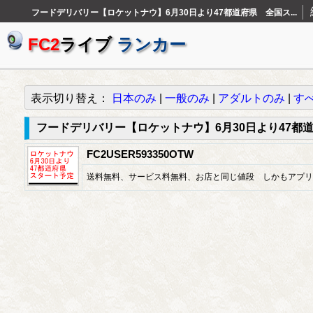
フードデリバリー【ロケットナウ】6月30日より47都道府県 全国ス...
FC2
ライブ
ランカー
表示切り替え：
日本のみ
|
一般のみ
|
アダルトのみ
|
す
フードデリバリー【ロケットナウ】6月30日より47都
FC2USER593350OTW
送料無料、サービス料無料、お店と同じ値段 しかもアプリ入