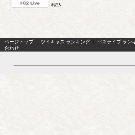
未記入
ページトップ
｜
ツイキャス ランキング
｜
FC2ライブ ラン
合わせ