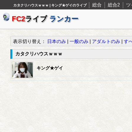
総合
総合2
ツ
カタクリハウスｗｗｗ | キング★ゲイのライブ
FC2
ライブ
ランカー
表示切り替え：
日本のみ
|
一般のみ
|
アダルトのみ
|
す
カタクリハウスｗｗｗ
キング★ゲイ