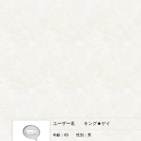
ユーザー名 キング★ゲイ
年齢：65 性別：男