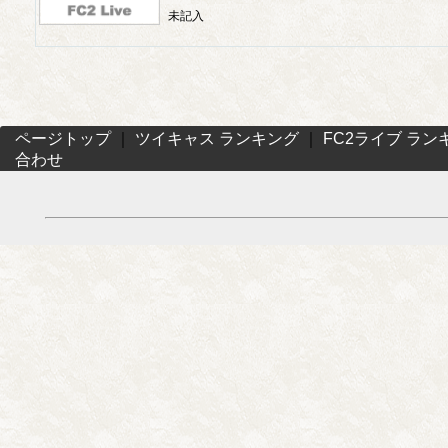
未記入
ページトップ
｜
ツイキャス ランキング
｜
FC2ライブ ラン
合わせ