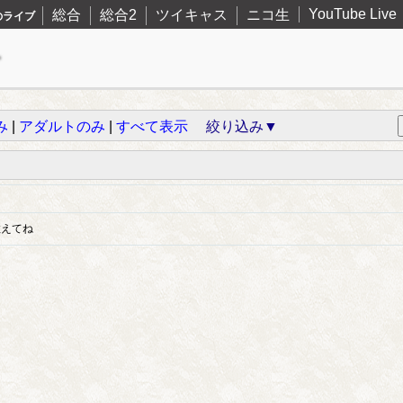
YouTube Live
総合
総合2
ツイキャス
ニコ生
のライブ
み
|
アダルトのみ
|
すべて表示
絞り込み▼
教えてね