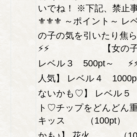
いでね！ ※下記、禁止事
⚜⚜⚜ ～ポイント
の子の気を引いたり焦ら
⚡⚡ 【女の子は焦
レベル３ 500pt
人気】 レベル４ 10
ないかも♡】 レベル５ 
ト♡チップをどんどん重
キッス （100pt
かも♪】 花火 （10