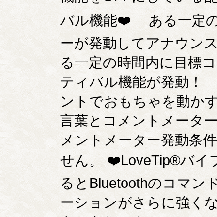
バル機能❤️ ある一定
ーが発動してアナウン
る一定の時間内に目標
ティバル機能が発動！
ントでおもちゃを動か
言葉とコメントメータ
メントメーター発動条
せん。 ❤️LoveTip
るとBluetoothの
ーションがさらに強く