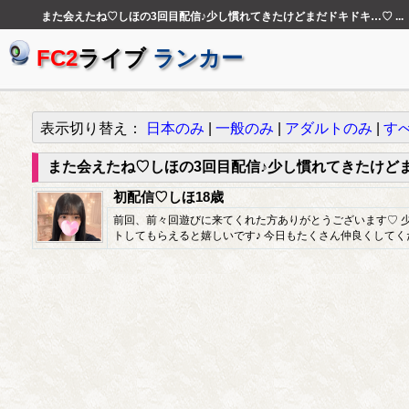
また会えたね♡しほの3回目配信♪少し慣れてきたけどまだドキドキ…♡ ...
FC2
ライブ
ランカー
表示切り替え：
日本のみ
|
一般のみ
|
アダルトのみ
|
す
また会えたね♡しほの3回目配信♪少し慣れてきたけど
初配信♡しほ18歳
前回、前々回遊びに来てくれた方ありがとうございます♡ 少
トしてもらえると嬉しいです♪ 今日もたくさん仲良くしてく